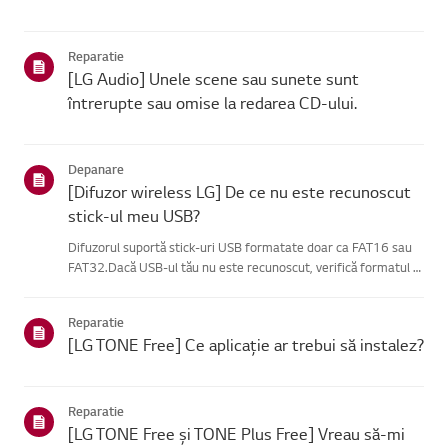
Reparatie
[LG Audio] Unele scene sau sunete sunt
întrerupte sau omise la redarea CD-ului.
Depanare
[Difuzor wireless LG] De ce nu este recunoscut
stick-ul meu USB?
Difuzorul suportă stick-uri USB formatate doar ca FAT16 sau
FAT32.Dacă USB-ul tău nu este recunoscut, verifică formatul și
extensiile fișierelor.Dacă totul pare corect, conectează stick-ul
USB la un alt dispozitiv ca să teasiguri că funcțio...
Reparatie
[LG TONE Free] Ce aplicație ar trebui să instalez?
Reparatie
[LG TONE Free și TONE Plus Free] Vreau să-mi