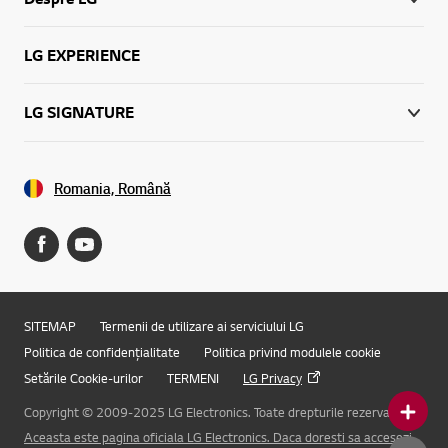
LG EXPERIENCE
LG SIGNATURE
Romania, Română
SITEMAP
Termenii de utilizare ai serviciului LG
Politica de confidențialitate
Politica privind modulele cookie
Setările Cookie-urilor
TERMENI
LG Privacy
Copyright © 2009-2025 LG Electronics. Toate drepturile rezervate.
Aceasta este pagina oficiala LG Electronics. Daca doresti sa accesezi
Online Chat