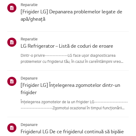
Reparatie
[Frigider LG] Depanarea problemelor legate de
apă/gheață
Reparatie
LG Refrigerator – Listă de coduri de eroare
Dintr-o privire---------------LG face ușor diagnosticarea
problemelor cu frigiderul tău, în cazul în careîntâmpini vreo
problemă. Dacă apare o problemă, frigiderul este programat
săcomunice mesaje de diagnostic, afișate sub formă de
Depanare
coduri,...
[Frigider LG] Înțelegerea zgomotelor dintr-un
frigider
Înțelegerea zgomotelor de la un frigider LG----------------------
---------------------Zgomotul ocazional în timpul funcționării
unui frigider LG este normal din cauzadiferitelor sale
componente.Folosește butoanele de mai jos pentru a auzi d...
Depanare
Frigiderul LG De ce frigiderul continuă să bipăie