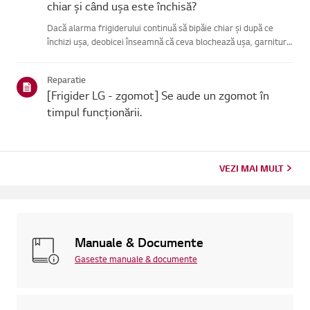
chiar și când ușa este închisă?
Dacă alarma frigiderului continuă să bipăie chiar și după ce
închizi ușa, deobicei înseamnă că ceva blochează ușa, garnitura
este slăbită sau există oproblemă cu senzorul ușii.Mai întâi,
verifică dacă vreun aliment sau raft împiedică închid...
Reparatie
[Frigider LG - zgomot] Se aude un zgomot în
timpul funcționării.
VEZI MAI MULT
Manuale & Documente
Gaseste manuale & documente