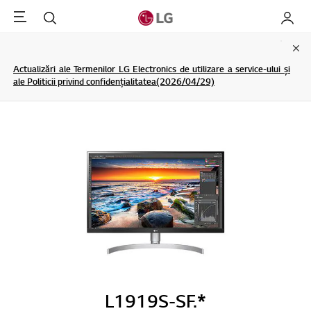
Menu
Cautare
My LG
Clo
Actualizări ale Termenilor LG Electronics de utilizare a service-ului și
ale Politicii privind confidențialitatea(2026/04/29)
L1919S-SF.*