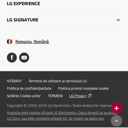
LG EXPERIENCE
LG SIGNATURE
Romania, Română
SITEMAP
Termenii de utilizare ai serviciului LG
Politica de confidențialitate
Politica privind modulele cookie
Setările Cookie-urilor
TERMENI
LG Privacy
Copyright © 2009-2025 LG Electronics. Toate drepturile rezervate.
Aceasta este pagina oficiala LG Electronics. Daca doresti sa accesezi
Online Chat
LG Corp. sau alte companii afiliate LG, te rugam sa apesi aici