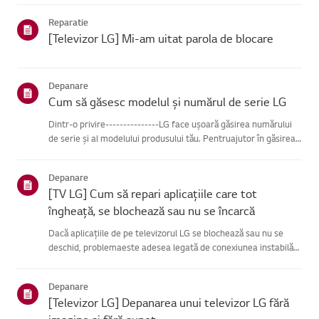
se poate conecta, problema este probabil la route...
Reparatie
[Televizor LG] Mi-am uitat parola de blocare
Depanare
Cum să găsesc modelul și numărul de serie LG
Dintr-o privire---------------LG face ușoară găsirea numărului
de serie și al modelului produsului tău. Pentruajutor în găsirea
informațiilor despre produsul tău, alege produsul LG
dincategoriile de mai jos.Selectează-ți produsulAcest ghid ...
Depanare
[TV LG] Cum să repari aplicațiile care tot
îngheață, se blochează sau nu se încarcă
Dacă aplicațiile de pe televizorul LG se blochează sau nu se
deschid, problemaeste adesea legată de conexiunea instabilă
la rețea.Verifică conexiunile de cablu dintre televizor și router,
apoi verifică starearețelei în meniul [Setări] al te...
Depanare
[Televizor LG] Depanarea unui televizor LG fără