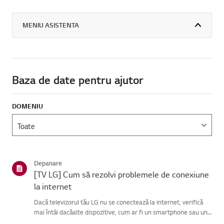
MENIU ASISTENTA
Baza de date pentru ajutor
DOMENIU
Depanare
[TV LG] Cum să rezolvi problemele de conexiune
la internet
Dacă televizorul tău LG nu se conectează la internet, verifică
mai întâi dacăalte dispozitive, cum ar fi un smartphone sau un
laptop, se pot conecta laaceeași rețea.Dacă niciun dispozitiv nu