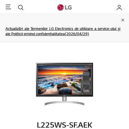
Menu
Cautare
My LG
Clo
Actualizări ale Termenilor LG Electronics de utilizare a service-ului și
ale Politicii privind confidențialitatea(2026/04/29)
L225WS-SF.AEK