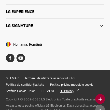
LG EXPERIENCE
LG SIGNATURE
Romania, Română
SITEMAP
Termenii de utilizare ai serviciului LG
Politica de confidențialitate
Politica privind modulele cookie
Setările Cookie-urilor
TERMENI
LG Privacy
Copyright © 2009-2025 LG Electronics. Toate drepturile rezervate.
Aceasta este pagina oficiala LG Electronics. Daca doresti sa accesezi
Online Chat