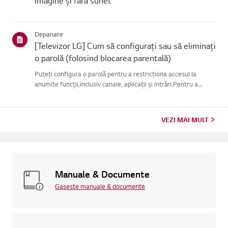
imagine și fără sunet
Depanare
[Televizor LG] Cum să configurați sau să eliminați
o parolă (folosind blocarea parentală)
Puteți configura o parolă pentru a restricționa accesul la
anumite funcții,inclusiv canale, aplicații și intrări.Pentru a
utiliza această funcție, trebuie mai întâi să activați funcția
Blocareîn meniul Siguranță (consultați secțiunea intitu...
VEZI MAI MULT
Manuale & Documente
Gaseste manuale & documente