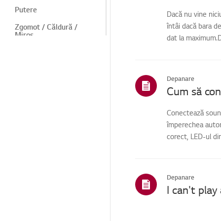
Putere
Dacă nu vine nici
întâi dacă bara d
Zgomot / Căldură /
Miros
dat la maximum.Da
USB
Disc/Bandă
Depanare
Înregistrare
Instalare/Conectare
Conectează soundb
împerechea automa
Vânzări / Promovare /
Instalare / Specificații
corect, LED-ul di
Stare/problemă
reparație
TS (Suport tehnic)
Depanare
I can't play
Alții
Altele