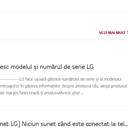
VEZI MAI MULT
VEZI MAI MULT
sc modelul și numărul de serie LG
-------------LG face ușoară găsirea numărului de serie și al modelului
entruajutor în găsirea informațiilor despre produsul tău, alege produsul
 de mai jos.Selectează-ți produsulAcest ghid ...
[Bara de sunet LG] Niciun sunet când este conectat la 