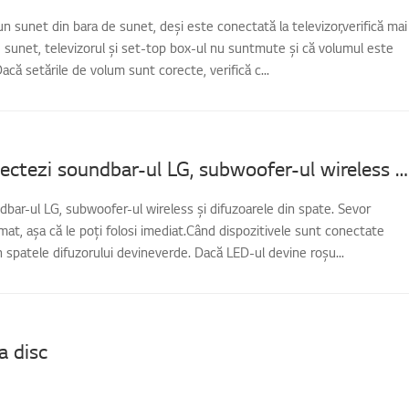
un sunet din bara de sunet, deși este conectată la televizor,verifică mai
e sunet, televizorul și set-top box-ul nu suntmute și că volumul este
că setările de volum sunt corecte, verifică c...
Cum să conectezi soundbar-ul LG, subwoofer-ul wireless și boxele din spate
ar-ul LG, subwoofer-ul wireless și difuzoarele din spate. Sevor
t, așa că le poți folosi imediat.Când dispozitivele sunt conectate
n spatele difuzorului devineverde. Dacă LED-ul devine roșu...
 a disc