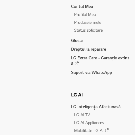
Contul Meu
Profilul Meu
Produsele mele
Status solicitare
Glosar
Dreptul la reparare
LG Extra Care - Garanție extins
ă
Suport via WhatsApp
LG AI
LG Inteligența Afectuoasă
LG AI TV
LG AI Appliances
Mobilitate LG AI