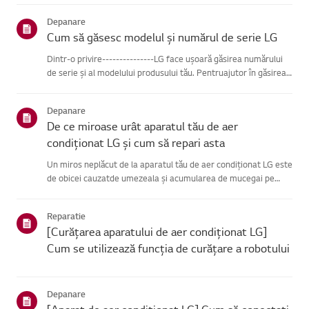
afișează pe panou sau pe LED.Vezi exemplele și inst...
Depanare
Cum să găsesc modelul și numărul de serie LG
Dintr-o privire---------------LG face ușoară găsirea numărului
de serie și al modelului produsului tău. Pentruajutor în găsirea
informațiilor despre produsul tău, alege produsul LG
dincategoriile de mai jos.Selectează-ți produsulAcest ghid ...
Depanare
De ce miroase urât aparatul tău de aer
condiționat LG și cum să repari asta
Un miros neplăcut de la aparatul tău de aer condiționat LG este
de obicei cauzatde umezeala și acumularea de mucegai pe
schimbătorul de căldură intern sau de unfiltru de aer murdar.
Poți rezolva ușor această problemă scăzând temperatura sub...
Reparatie
[Curățarea aparatului de aer condiționat LG]
Cum se utilizează funcția de curățare a robotului
Depanare