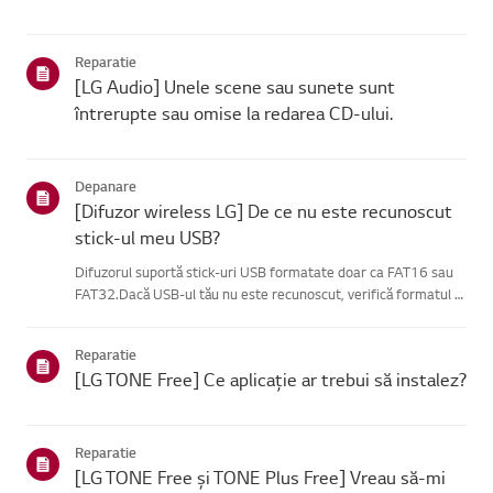
Reparatie
[LG Audio] Unele scene sau sunete sunt
întrerupte sau omise la redarea CD-ului.
Depanare
[Difuzor wireless LG] De ce nu este recunoscut
stick-ul meu USB?
Difuzorul suportă stick-uri USB formatate doar ca FAT16 sau
FAT32.Dacă USB-ul tău nu este recunoscut, verifică formatul și
extensiile fișierelor.Dacă totul pare corect, conectează stick-ul
USB la un alt dispozitiv ca să teasiguri că funcțio...
Reparatie
[LG TONE Free] Ce aplicație ar trebui să instalez?
Reparatie
[LG TONE Free și TONE Plus Free] Vreau să-mi