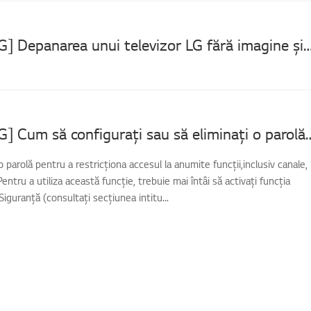
[Televizor LG] Depanarea unui televizor LG fără imagin
[Televizor LG] Cum să configurați sau să eliminați
 parolă pentru a restricționa accesul la anumite funcții,inclusiv canale,
i.Pentru a utiliza această funcție, trebuie mai întâi să activați funcția
iguranță (consultați secțiunea intitu...