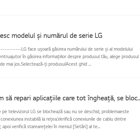
sc modelul și numărul de serie LG
-------------LG face ușoară găsirea numărului de serie și al modelului
entruajutor în găsirea informațiilor despre produsul tău, alege produsul
 de mai jos.Selectează-ți produsulAcest ghid ...
[TV LG] Cum să repari aplicațiile care tot îngh
de pe televizorul LG se blochează sau nu se deschid, problemaeste
conexiunea instabilă la rețea.Verifică conexiunile de cablu dintre
, apoi verifică starearețelei în meniul [Setări] al te...