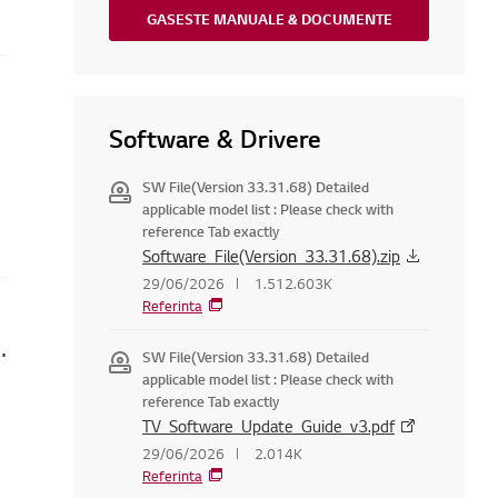
GASESTE MANUALE & DOCUMENTE
Software & Drivere
SW File(Version 33.31.68) Detailed
applicable model list : Please check with
reference Tab exactly
Software_File(Version_33.31.68).zip
29/06/2026
1.512.603K
Referinta
eață, se blochează sau nu se încarcă
SW File(Version 33.31.68) Detailed
applicable model list : Please check with
reference Tab exactly
TV_Software_Update_Guide_v3.pdf
29/06/2026
2.014K
Referinta