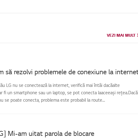
VEZI MAI MULT
VEZI MAI MULT
 să rezolvi problemele de conexiune la interne
tău LG nu se conectează la internet, verifică mai întâi dacăalte
ar fi un smartphone sau un laptop, se pot conecta laaceeași rețea.Dacă
 nu se poate conecta, problema este probabil la route...
LG] Mi-am uitat parola de blocare