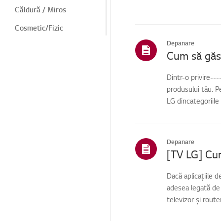
Căldură / Miros
Cosmetic/Fizic
Depanare
Telecomandă/butoane
Cum să găse
Meniu/Setări
Dintr-o privire--
Instalare/Conectare
produsului tău. P
Acasă/ThinQ/Rețea/Apl
LG dincategoriile
icații
Vânzări / Promovare /
Instalare / Specificații
Depanare
Altele
Dacă aplicațiile 
adesea legată de 
televizor și router