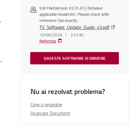
SW File(Version 33.31.61) Detailed
applicable model list : Please check with
e și fără sunet
reference Tab exactly
TV_Software_Update_Guide_v3.pdf
10/06/2026
2.014K
Referinta
 o parolă (folosind blocarea parentală)
GASESTE SOFTWARE SI DRIVERE
Nu ai rezolvat problema?
Cere o reparatie
Incarcare Document