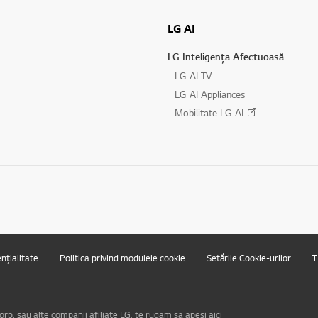
LG AI
LG Inteligența Afectuoasă
LG AI TV
LG AI Appliances
Mobilitate LG AI
ențialitate
Politica privind modulele cookie
Setările Cookie-urilor
T
rp. sau alte companii afiliate LG, te rugam sa apesi aici