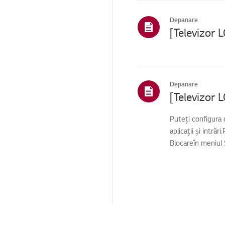
Depanare
Depanare
Puteți configura o
aplicații și intrăr
Blocareîn meniul S