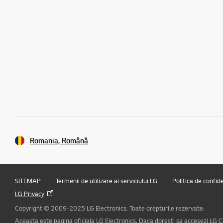
Romania, Română
SITEMAP
Termenii de utilizare ai serviciului LG
Politica de confid
LG Privacy
Copyright © 2009-2025 LG Electronics. Toate drepturile rezervate.
Aceasta este pagina oficiala LG Electronics. Daca doresti sa accesezi LG Co