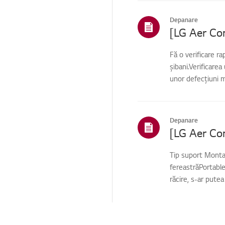
ThinQ / Funcții
inteligente
Depanare
Vânzări / Promovare /
Instalare / Specificații
Fă o verificare r
Piese / Cerere de
șibani.Verificarea
accesorii
unor defecțiuni m
Pre-inspecție / SVC
proactiv
Altele
Depanare
Tip suport Monta
fereastrăPortable
răcire, s-ar pute