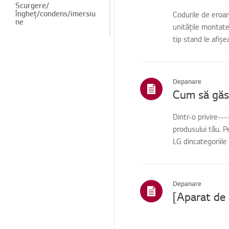
Scurgere/
îngheț/condens/imersiu
Codurile de eroar
ne
unitățile montate
tip stand le afiș
Miros/curățare
Scurgeri de apă/
îngheț/condens/imersiu
ne
Depanare
Cum să găse
Zgomot/Vibrații
Structură/Aspect
Dintr-o privire--
produsului tău. P
Telecomandă/butoane
LG dincategoriile
Funcție/Acțiune
Funcție
inteligentă/Diagnoză
Depanare
inteligentă
Instalare/Demolare
Instalare/Conectare