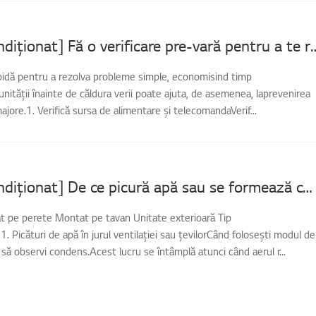
[LG Aer Condiționat] Fă o verificare
apidă pentru a rezolva probleme simple, economisind timp
 unității înainte de căldura verii poate ajuta, de asemenea, laprevenirea
ajore.1. Verifică sursa de alimentare și telecomandaVerif...
[LG Aer Condiționat] De ce picură apă sau se formează condens pe aparatul de aer condiționat?
t pe perete Montat pe tavan Unitate exterioară Tip
1. Picături de apă în jurul ventilației sau țevilorCând folosești modul de
a să observi condens.Acest lucru se întâmplă atunci când aerul r...