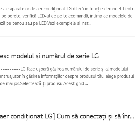
e ale aparatelor de aer condiționat LG diferă în funcție demodel. Pentr
 pe perete, verifică LED-ul de pe telecomandă, întimp ce modelele de
ează pe panou sau pe LED.Vezi exemplele și inst...
sc modelul și numărul de serie LG
-------------LG face ușoară găsirea numărului de serie și al modelului
entruajutor în găsirea informațiilor despre produsul tău, alege produsul
 de mai jos.Selectează-ți produsulAcest ghid ...
[Aparat de aer condiționat LG] Cum să conectați și să înregistrați dispozitive în aplicația LG ThinQ