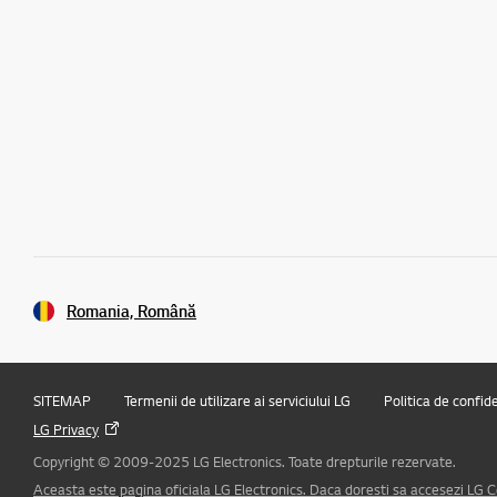
Romania, Română
SITEMAP
Termenii de utilizare ai serviciului LG
Politica de confid
LG Privacy
Copyright © 2009-2025 LG Electronics. Toate drepturile rezervate.
Aceasta este pagina oficiala LG Electronics. Daca doresti sa accesezi LG Co