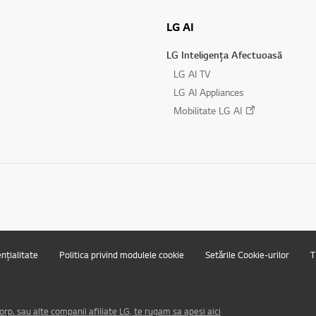
LG AI
LG Inteligența Afectuoasă
LG AI TV
LG AI Appliances
Mobilitate LG AI
ențialitate
Politica privind modulele cookie
Setările Cookie-urilor
T
rp. sau alte companii afiliate LG, te rugam sa apesi aici