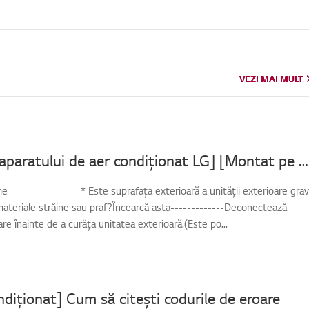
VEZI MAI MULT
VEZI MAI MULT
[Curățarea aparatului de aer condiționat LG] [Montat pe perete] Cum să cureți suprafața exterioară a unității exterioare
----------------- * Este suprafața exterioară a unității exterioare grav
ateriale străine sau praf?Încearcă asta-------------Deconectează
re înainte de a curăța unitatea exterioară.(Este po...
diționat] Cum să citești codurile de eroare