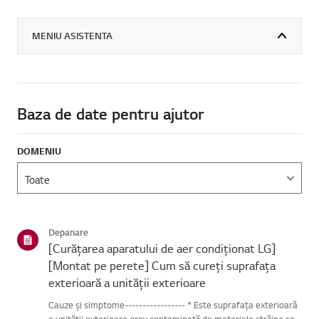
MENIU ASISTENTA
Baza de date pentru ajutor
DOMENIU
Depanare
[Curățarea aparatului de aer condiționat LG]
[Montat pe perete] Cum să cureți suprafața
exterioară a unității exterioare
Cauze și simptome----------------- * Este suprafața exterioară
a unității exterioare grav contaminată de materiale străine sau