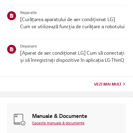
schimbătorul de căldură intern sau de unfiltru de aer murdar.
Poți rezolva ușor această problemă scăzând temperatura sub...
Reparatie
[Curățarea aparatului de aer condiționat LG]
Cum se utilizează funcția de curățare a robotului
Depanare
[Aparat de aer condiționat LG] Cum să conectați
și să înregistrați dispozitive în aplicația LG ThinQ
VEZI MAI MULT
Manuale & Documente
Gaseste manuale & documente