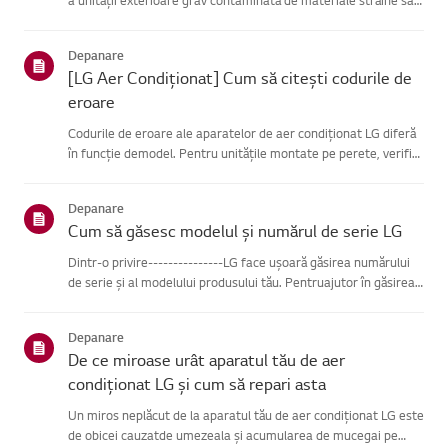
praf?Încearcă asta-------------Deconectează cablul de
alimentare înainte de a curăța unitatea exterioară.(Este po...
Depanare
[LG Aer Condiționat] Cum să citești codurile de
eroare
Codurile de eroare ale aparatelor de aer condiționat LG diferă
în funcție demodel. Pentru unitățile montate pe perete, verifică
LED-ul de pe telecomandă, întimp ce modelele de tip stand le
afișează pe panou sau pe LED.Vezi exemplele și inst...
Depanare
Cum să găsesc modelul și numărul de serie LG
Dintr-o privire---------------LG face ușoară găsirea numărului
de serie și al modelului produsului tău. Pentruajutor în găsirea
informațiilor despre produsul tău, alege produsul LG
dincategoriile de mai jos.Selectează-ți produsulAcest ghid ...
Depanare
De ce miroase urât aparatul tău de aer
condiționat LG și cum să repari asta
Un miros neplăcut de la aparatul tău de aer condiționat LG este
de obicei cauzatde umezeala și acumularea de mucegai pe