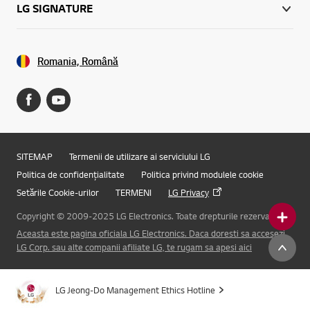
LG SIGNATURE
Romania, Română
SITEMAP
Termenii de utilizare ai serviciului LG
Politica de confidențialitate
Politica privind modulele cookie
Setările Cookie-urilor
TERMENI
LG Privacy
Copyright © 2009-2025 LG Electronics. Toate drepturile rezervate.
Aceasta este pagina oficiala LG Electronics. Daca doresti sa accesezi
Online Chat
LG Corp. sau alte companii afiliate LG, te rugam sa apesi aici
LG Jeong-Do Management Ethics Hotline