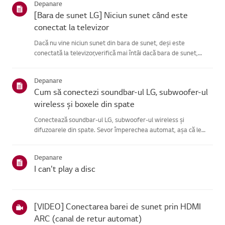
Depanare
[Bara de sunet LG] Niciun sunet când este
conectat la televizor
Dacă nu vine niciun sunet din bara de sunet, deși este
conectată la televizor,verifică mai întâi dacă bara de sunet,
televizorul și set-top box-ul nu suntmute și că volumul este dat
la maximum.Dacă setările de volum sunt corecte, verifică c...
Depanare
Cum să conectezi soundbar-ul LG, subwoofer-ul
wireless și boxele din spate
Conectează soundbar-ul LG, subwoofer-ul wireless și
difuzoarele din spate. Sevor împerechea automat, așa că le
poți folosi imediat.Când dispozitivele sunt conectate corect,
LED-ul din spatele difuzorului devineverde. Dacă LED-ul devine
Depanare
roșu...
I can't play a disc
[VIDEO] Conectarea barei de sunet prin HDMI
ARC (canal de retur automat)