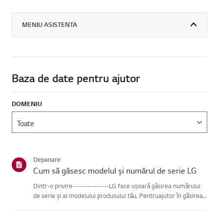
MENIU ASISTENTA
Baza de date pentru ajutor
DOMENIU
Depanare
Cum să găsesc modelul și numărul de serie LG
Dintr-o privire---------------LG face ușoară găsirea numărului
de serie și al modelului produsului tău. Pentruajutor în găsirea
informațiilor despre produsul tău, alege produsul LG
dincategoriile de mai jos.Selectează-ți produsulAcest ghid ...