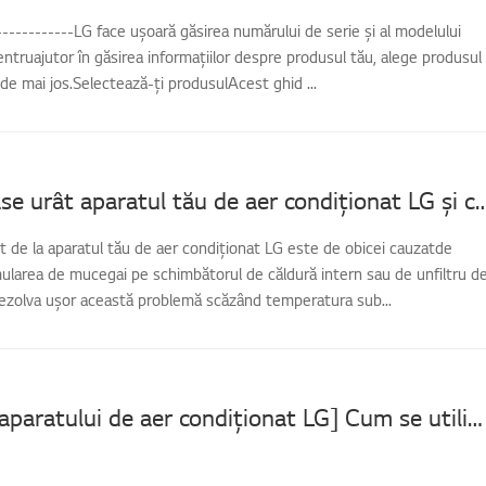
-------------LG face ușoară găsirea numărului de serie și al modelului
entruajutor în găsirea informațiilor despre produsul tău, alege produsul
 de mai jos.Selectează-ți produsulAcest ghid ...
De ce miroase urât aparatul tău de aer condiționat LG
 de la aparatul tău de aer condiționat LG este de obicei cauzatde
ularea de mucegai pe schimbătorul de căldură intern sau de unfiltru d
rezolva ușor această problemă scăzând temperatura sub...
[Curățarea aparatului de aer condiționat LG] Cum se utilizează funcția de curățare a robotului