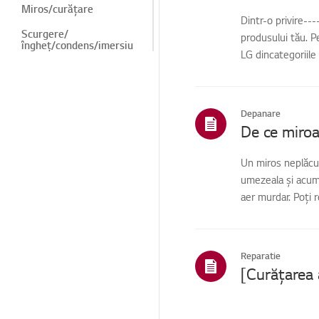
Miros/curățare
Dintr-o privire--
Scurgere/
produsului tău. P
îngheț/condens/imersiu
LG dincategoriile
ne
Zgomot/Vibrații
Structură/Aspect/Obie
Depanare
cte străine
Telecomandă/butoane
Un miros neplăcut
Funcție/Acțiune
umezeala și acum
aer murdar. Poți 
Instalare/Demolare
ThinQ / Funcții
inteligente
Reparatie
Vânzări / Promovare /
Instalare / Specificații
Piese / Cerere de
accesorii