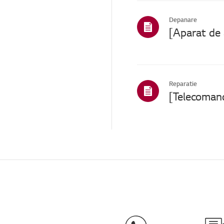
Poliță / Cost
Depanare
Pre-inspecție / SVC
proactiv
Serviciu de garanție
internațională
TS (Suport tehnic)
Reparatie
Alții
Altele