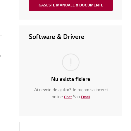
GASESTE MANUALE & DOCUMENTE
Software & Drivere
 și cum să repari asta
e
Nu exista fisiere
Ai nevoie de ajutor? Te rugam sa incerci
online
Sau
Chat
Email