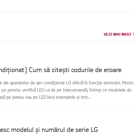
VEZI MAI MULT
VEZI MAI MULT
diționat] Cum să citești codurile de eroare
e ale aparatelor de aer condiționat LG diferă în funcție demodel. Pentr
 pe perete, verifică LED-ul de pe telecomandă, întimp ce modelele de
ează pe panou sau pe LED.Vezi exemplele și inst...
sc modelul și numărul de serie LG