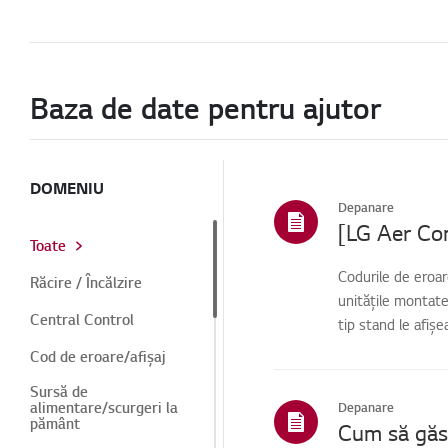
Baza de date pentru ajutor
DOMENIU
Depanare
[LG Aer Con
Toate
Codurile de eroar
Răcire / Încălzire
unitățile montate
Central Control
tip stand le afiș
Cod de eroare/afișaj
Sursă de
alimentare/scurgeri la
Depanare
pământ
Cum să găse