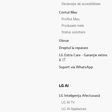
Declarație de accesibilitate
Contul Meu
Profilul Meu
Produsele mele
Status solicitare
Glosar
Dreptul la reparare
LG Extra Care - Garanție extins
ă
Suport via WhatsApp
LG AI
LG Inteligența Afectuoasă
LG AI TV
LG AI Appliances