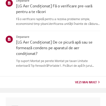
Depanare
[LG Aer Condiționat] Fă o verificare pre-vară
pentru a te răcori
Fă o verificare rapidă pentru a rezolva probleme simple,
economisind timp șibani.Verificarea unității înainte de căldura
verii poate ajuta, de asemenea, laprevenirea unor defecțiuni
majore.1. Verifică sursa de alimentare și telecomandaVerif...
Depanare
[LG Aer Condiționat] De ce picură apă sau se
formează condens pe aparatul de aer
condiționat?
Tip suport Montat pe perete Montat pe tavan Unitate
exterioară Tip fereastrăPortable1. Picături de apă în jurul
ventilației sau țevilorCând folosești modul de răcire, s-ar putea
să observi condens.Acest lucru se întâmplă atunci când aerul r...
VEZI MAI MULT