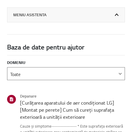
MENIU ASISTENTA
Baza de date pentru ajutor
DOMENIU
Depanare
[Curățarea aparatului de aer condiționat LG]
[Montat pe perete] Cum să cureți suprafața
exterioară a unității exterioare
Cauze și simptome----------------- * Este suprafața exterioară
a unității exterioare grav contaminată de materiale străine sau