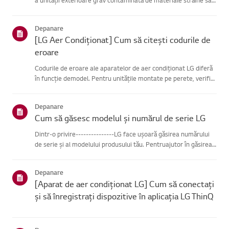
praf?Încearcă asta-------------Deconectează cablul de
alimentare înainte de a curăța unitatea exterioară.(Este po...
Depanare
[LG Aer Condiționat] Cum să citești codurile de
eroare
Codurile de eroare ale aparatelor de aer condiționat LG diferă
în funcție demodel. Pentru unitățile montate pe perete, verifică
LED-ul de pe telecomandă, întimp ce modelele de tip stand le
afișează pe panou sau pe LED.Vezi exemplele și inst...
Depanare
Cum să găsesc modelul și numărul de serie LG
Dintr-o privire---------------LG face ușoară găsirea numărului
de serie și al modelului produsului tău. Pentruajutor în găsirea
informațiilor despre produsul tău, alege produsul LG
dincategoriile de mai jos.Selectează-ți produsulAcest ghid ...
Depanare
[Aparat de aer condiționat LG] Cum să conectați
și să înregistrați dispozitive în aplicația LG ThinQ