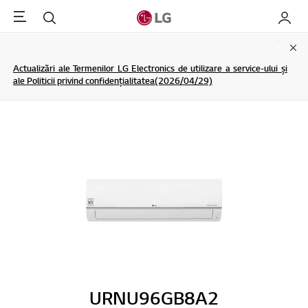
Menu
Cautare
My LG
Clo
Actualizări ale Termenilor LG Electronics de utilizare a service-ului și
ale Politicii privind confidențialitatea(2026/04/29)
URNU96GB8A2