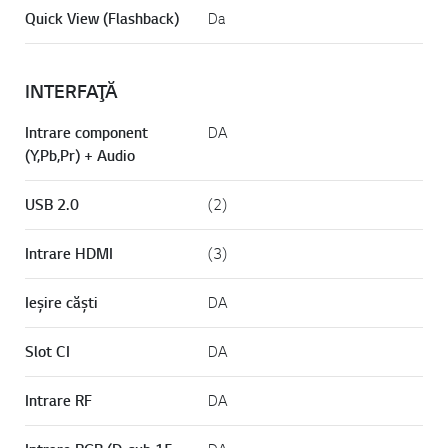
Quick View (Flashback)
Da
INTERFAŢĂ
Intrare component
DA
(Y,Pb,Pr) + Audio
USB 2.0
(2)
Intrare HDMI
(3)
Ieşire căşti
DA
Slot CI
DA
Intrare RF
DA