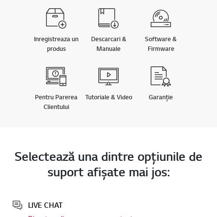
Inregistreaza un
Descarcari &
Software &
produs
Manuale
Firmware
Pentru Parerea
Tutoriale & Video
Garanție
Clientului
Selectează una dintre opţiunile de
suport afişate mai jos:
LIVE CHAT