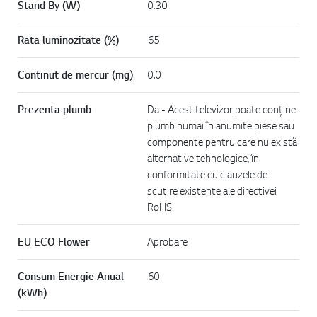
Stand By (W)
0.30
Rata luminozitate (%)
65
Continut de mercur (mg)
0.0
Prezenta plumb
Da - Acest televizor poate conţine
plumb numai în anumite piese sau
componente pentru care nu există
alternative tehnologice, în
conformitate cu clauzele de
scutire existente ale directivei
RoHS
EU ECO Flower
Aprobare
Consum Energie Anual
60
(kWh)