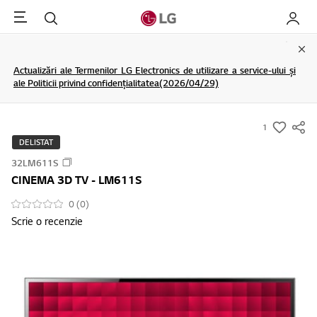
Menu
Cautare
My LG
Clo
Actualizări ale Termenilor LG Electronics de utilizare a service-ului și
ale Politicii privind confidențialitatea(2026/04/29)
1
s
DELISTAT
u
32LM611S
m
CINEMA 3D TV - LM611S
m
a
0 (0)
Scrie o recenzie
r
y
-
w
i
s