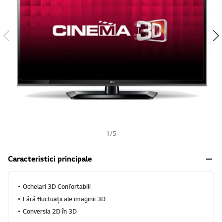
h
1
/
5
Caracteristici principale
Ochelari 3D Confortabili
Fără fluctuaţii ale imaginii 3D
Conversia 2D în 3D