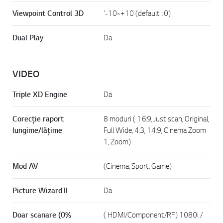
Viewpoint Control 3D
'-10~+10 (default : 0)
Dual Play
Da
VIDEO
Triple XD Engine
Da
Corecţie raport
8 moduri ( 16:9, Just scan, Original,
lungime/lăţime
Full Wide, 4:3, 14:9, Cinema Zoom
1, Zoom)
Mod AV
(Cinema, Sport, Game)
Picture Wizard II
Da
Doar scanare (0%
( HDMI/Component/RF) 1080i /