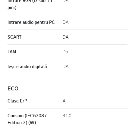
Intrare RGB (D-sub 15
DA
pini)
Intrare audio pentru PC
DA
SCART
DA
LAN
Da
Ieşire audio digitală
DA
ECO
Clasa ErP
A
Consum (IEC62087
41.0
Edition 2) (W)