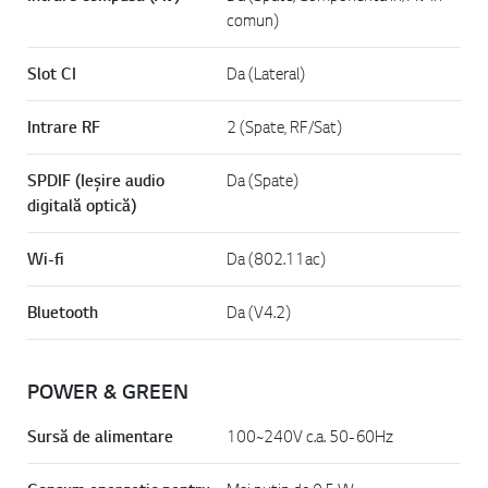
comun)
Slot CI
Da (Lateral)
Intrare RF
2 (Spate, RF/Sat)
SPDIF (Ieșire audio
Da (Spate)
digitală optică)
Wi-fi
Da (802.11ac)
Bluetooth
Da (V4.2)
POWER & GREEN
Sursă de alimentare
100~240V c.a. 50-60Hz