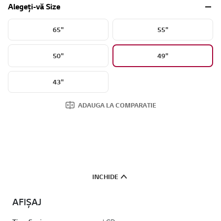
Alegeți-vă Size
65"
55"
50"
49"
43"
ADAUGA LA COMPARATIE
INCHIDE
AFIȘAJ