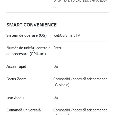
DTS-HD, DTS Express, WMA, apt-
X
SMART CONVENIENCE
Sistem de operare (OS)
webOS Smart TV
Număr de unități centrale
Patru
de procesare (CPU-uri)
Acces rapid
Da
Focus Zoom
Compatibil (necesită telecomanda
LG Magic)
Live Zoom
Da
Comandă universală
Compatibil (necesită telecomanda