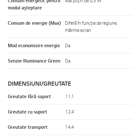
Consum energetic pentru
Mai puțin de 0,5 W
modul așteptare
Consum de energie (Max)
Diferă în funcție de regiune,
mărime ecran
Mod economisire energie
Da
Senzor Illuminance Green
Da
DIMENSIUNI/GREUTATE
Greutate fără suport
11.1
Greutate cu suport
12.4
Greutate transport
14.4