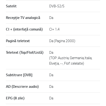
Satelit
DVB-S2/S
Recepție TV analogică
Da
CI + (interfață comună)
CI+ 1.4
Pagină teletext
Da (Pagina 2000)
Teletext (Top/Flof/Listă)
Da
(TOP: Austria, Germania, Italia,
Elveția, --, Flof: celelalte)
Subtitrare [DVB]
Da
AD (Descriere audio)
Da
EPG (8 zile)
Da