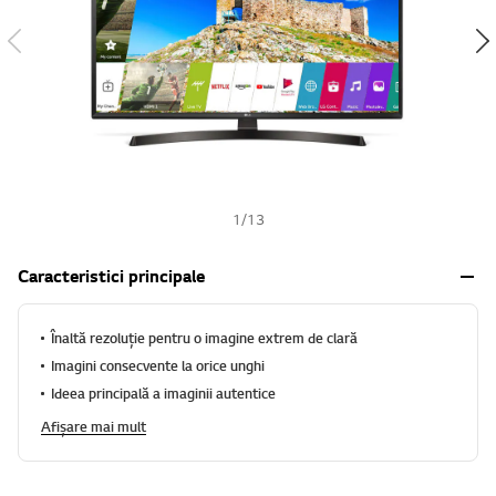
h
1
/
13
Caracteristici principale
Înaltă rezoluție pentru o imagine extrem de clară
Imagini consecvente la orice unghi
Ideea principală a imaginii autentice
Afișare mai mult