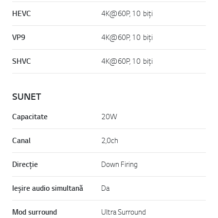
HEVC
4K@60P, 10 biți
VP9
4K@60P, 10 biți
SHVC
4K@60P, 10 biți
SUNET
Capacitate
20W
Canal
2,0ch
Direcție
Down Firing
Ieșire audio simultană
Da
Mod surround
Ultra Surround