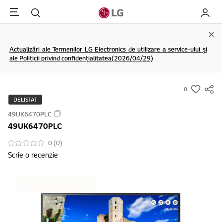
Menu
Cautare
My LG
Clo
Actualizări ale Termenilor LG Electronics de utilizare a service-ului și
ale Politicii privind confidențialitatea(2026/04/29)
0
s
DELISTAT
u
49UK6470PLC
m
49UK6470PLC
m
a
0 (0)
Scrie o recenzie
r
y
-
w
i
s