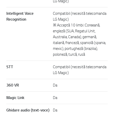
LG Magic)
Intelligent Voice
Compatibil (necesită telecomanda
Recognition
LG Magic)
※ Acceptă 10 limbi: Coreeană,
engleză (SUA, Regatul Unit,
Australia, Canada), germană,
italiană, franceză, spaniolă (spania,
mexic), portugheză (brazilia),
poloneză, turcă, rusă
STT
Compatibil (necesită telecomanda
LG Magic)
360 VR
Da
Magic Link
Da
Ghidare audio (text-voce)
Da