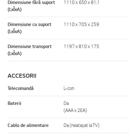
Dimensiune fără suport
1110 x 650 x 81.1
(LxÎxA)
Dimensiune cu suport
1110 x 705 x 259
(LxÎxA)
Dimensiune transport
1197 x 810 x 175
(LxÎxA)
ACCESORII
Telecomandă
L-con
Baterii
Da
(AAA x 2EA)
Cablu de alimentare
Da (neatașat la TV)