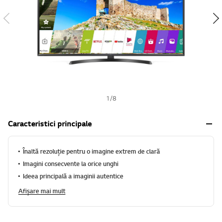
h
1
/
8
Caracteristici principale
Înaltă rezoluție pentru o imagine extrem de clară
Imagini consecvente la orice unghi
Ideea principală a imaginii autentice
Afișare mai mult