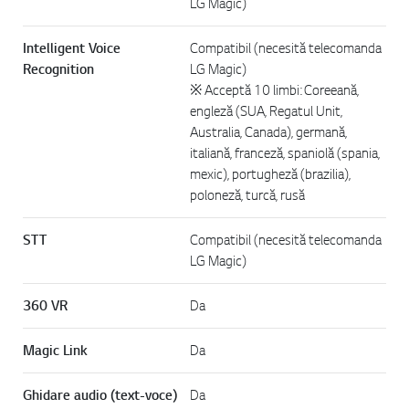
LG Magic)
Intelligent Voice
Compatibil (necesită telecomanda
Recognition
LG Magic)
※ Acceptă 10 limbi: Coreeană,
engleză (SUA, Regatul Unit,
Australia, Canada), germană,
italiană, franceză, spaniolă (spania,
mexic), portugheză (brazilia),
poloneză, turcă, rusă
STT
Compatibil (necesită telecomanda
LG Magic)
360 VR
Da
Magic Link
Da
Ghidare audio (text-voce)
Da