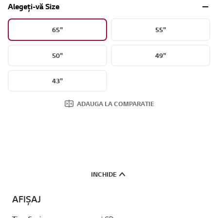
Alegeți-vă Size
65"
55"
50"
49"
43"
ADAUGA LA COMPARATIE
INCHIDE
AFIȘAJ