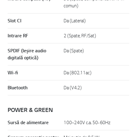
comun)
Slot CI
Da (Lateral)
Intrare RF
2 (Spate, RF/Sat)
SPDIF (Ieșire audio
Da (Spate)
digitală optică)
Wi-fi
Da (802.11ac)
Bluetooth
Da (V4.2)
POWER & GREEN
Sursă de alimentare
100~240V c.a. 50-60Hz