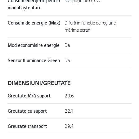
Consum energetic pentru
Mai puțin de 0,5 W
modul așteptare
Consum de energie (Max)
Diferă în funcție de regiune,
mărime ecran
Mod economisire energie
Da
Senzor Illuminance Green
Da
DIMENSIUNI/GREUTATE
Greutate fără suport
20.6
Greutate cu suport
22.1
Greutate transport
29.4