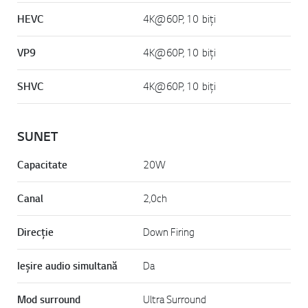
HEVC
4K@60P, 10 biți
VP9
4K@60P, 10 biți
SHVC
4K@60P, 10 biți
SUNET
Capacitate
20W
Canal
2,0ch
Direcție
Down Firing
Ieșire audio simultană
Da
Mod surround
Ultra Surround