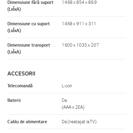
Dimensiune fără suport
1468 x 854 x 89.9
(LxÎxA)
Dimensiune cu suport
1468 x 911 x 311
(LxÎxA)
Dimensiune transport
1600 x 1035 x 207
(LxÎxA)
ACCESORII
Telecomandă
L-con
Baterii
Da
(AAA x 2EA)
Cablu de alimentare
Da (neatașat la TV)