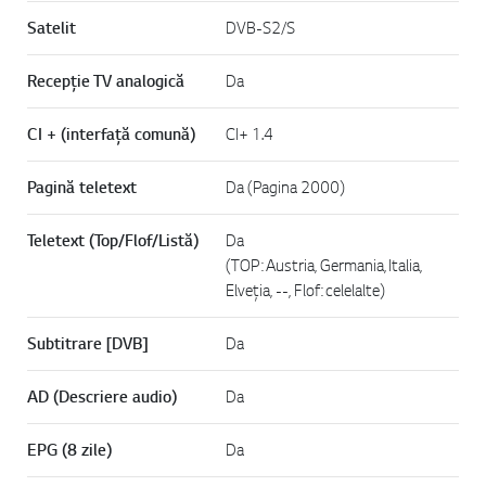
Satelit
DVB-S2/S
Recepție TV analogică
Da
CI + (interfață comună)
CI+ 1.4
Pagină teletext
Da (Pagina 2000)
Teletext (Top/Flof/Listă)
Da
(TOP: Austria, Germania, Italia,
Elveția, --, Flof: celelalte)
Subtitrare [DVB]
Da
AD (Descriere audio)
Da
EPG (8 zile)
Da