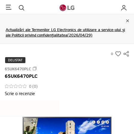
Menu
Cautare
My LG
Clo
Actualizări ale Termenilor LG Electronics de utilizare a service-ului și
ale Politicii privind confidențialitatea(2026/04/29)
0
s
DELISTAT
u
65UK6470PLC
m
65UK6470PLC
m
a
0 (0)
Scrie o recenzie
r
y
-
w
i
s