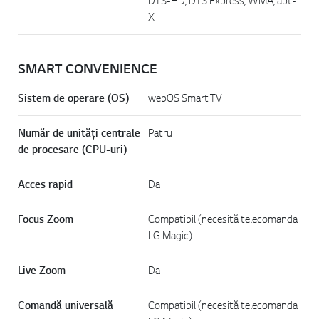
DTS-HD, DTS Express, WMA, apt-
X
SMART CONVENIENCE
Sistem de operare (OS)
webOS Smart TV
Număr de unități centrale
Patru
de procesare (CPU-uri)
Acces rapid
Da
Focus Zoom
Compatibil (necesită telecomanda
LG Magic)
Live Zoom
Da
Comandă universală
Compatibil (necesită telecomanda