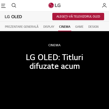
enu
Cautare
My L
ALEGEȚI-VĂ TELEVIZORUL OLED
PREZENTARE GENERALĂ
DISPLAY
CINEMA
GAME
DESIGN
CINEMA
LG OLED: Titluri
difuzate acum