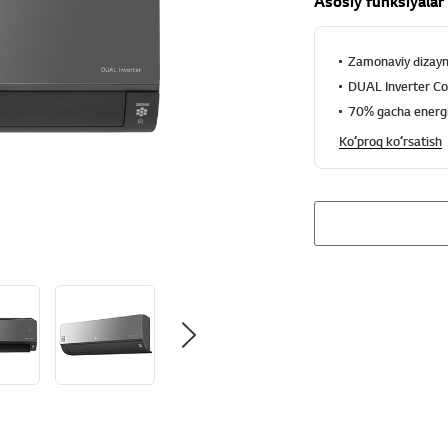
Asosiy funksiyalar
Zamonaviy dizayn
DUAL Inverter C
70% gacha energi
Koʻproq koʻrsatish