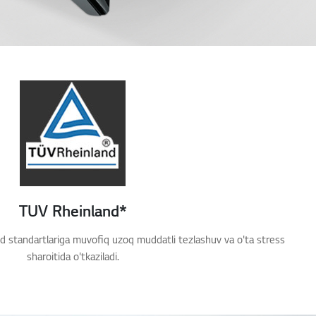
TUV Rheinland*
nd standartlariga muvofiq uzoq muddatli tezlashuv va o'ta stress
sharoitida o'tkaziladi.