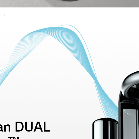
kin.
ilan DUAL