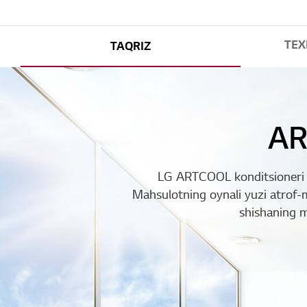
TEX
TAQRIZ
AR
LG ARTCOOL konditsioneri uy
Mahsulotning oynali yuzi atrof-muh
shishaning m