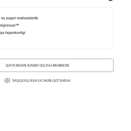
 va yuqori mahsuldorlik
ompressor™
ya tejamkorligi
QAYERDAN XARID QILISH MUMKIN
TAQQOSLASH UCHUN QOʻSHISH