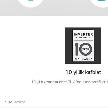
10 yillik kafolat
10 yillik xizmat muddati TUV Rheinland sertifikati b
*TUV Reynland.