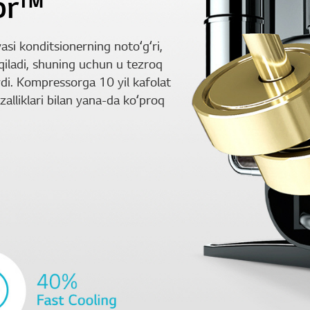
or™
i konditsionerning notoʻgʻri,
qiladi, shuning uchun u tezroq
aydi. Kompressorga 10 yil kafolat
zalliklari bilan yana-da koʻproq