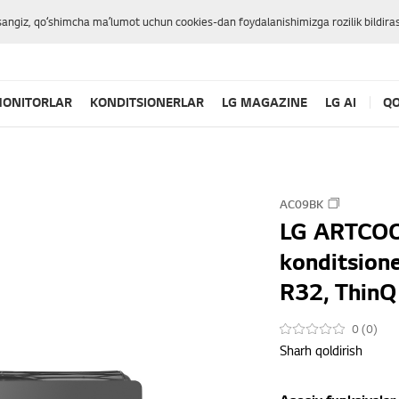
sangiz, qoʻshimcha maʼlumot uchun cookies-dan foydalanishimizga rozilik bildiras
ONITORLAR
KONDITSIONERLAR
LG MAGAZINE
LG AI
QO
AC09BK
LG ARTCOOL
konditsione
R32, ThinQ 
0 (0)
Sharh qoldirish