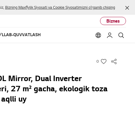
Yop
iz,
Bizning Maxfiylik Siyosati va Cookie Siyosatimizni oʻrganib chiqing
Biznes
'LLAB-QUVVATLASH
Language option
Mening LG
Qidir
0
w
i
 Mirror, Dual Inverter
s
ri, 27 m² gacha, ekologik toza
h
aqlli uy