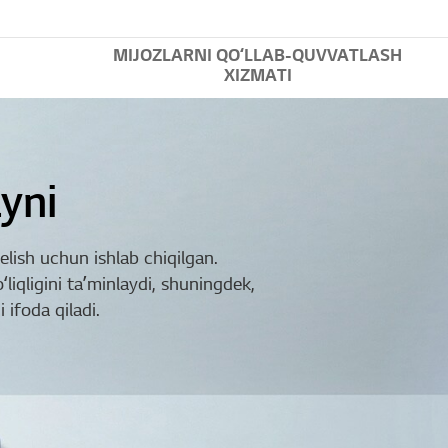
MIJOZLARNI QOʻLLAB-QUVVATLASH
XIZMATI
yni
lish uchun ishlab chiqilgan.
ʻliqligini taʼminlaydi, shuningdek,
ifoda qiladi.