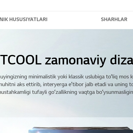
NIK HUSUSIYATLARI
SHARHLAR
TCOOL zamonaviy diza
ingizning minimalistik yoki klassik uslubiga toʻliq mos ke
itni aks ettirib, interyerga eʼtibor jalb etadi va uning to
ustahkamligi tufayli goʻzallikning vaqtga boʻysunmasligini 