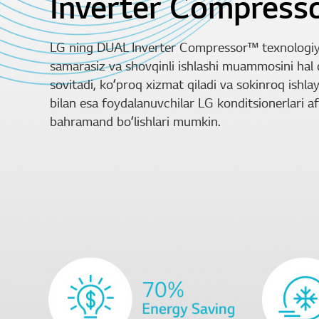
Inverter Compress
LG ning DUAL Inverter Compressor™ texnologiyas
samarasiz va shovqinli ishlashi muammosini hal 
sovitadi, koʻproq xizmat qiladi va sokinroq ishl
bilan esa foydalanuvchilar LG konditsionerlari af
bahramand boʻlishlari mumkin.