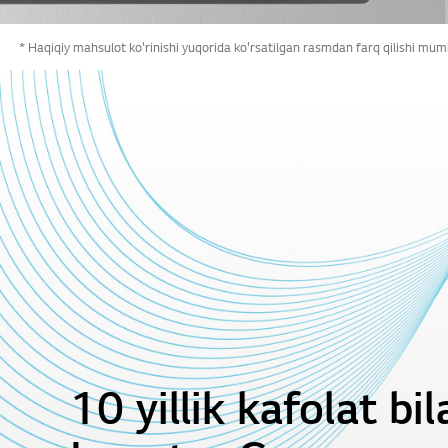
* Haqiqiy mahsulot ko'rinishi yuqorida ko'rsatilgan rasmdan farq qilishi mum
10 yillik kafolat b