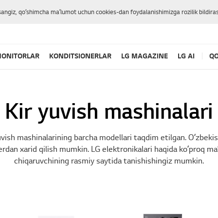
sangiz, qoʻshimcha maʼlumot uchun cookies-dan foydalanishimizga rozilik bildiras
ONITORLAR
KONDITSIONERLAR
LG MAGAZINE
LG AI
QO
Kir yuvish mashinalari
uvish mashinalarining barcha modellari taqdim etilgan. Oʻzbekis
rdan xarid qilish mumkin. LG elektronikalari haqida koʻproq ma
chiqaruvchining rasmiy saytida tanishishingiz mumkin.