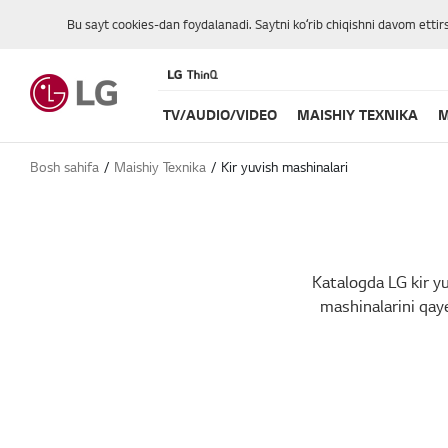
Bu sayt cookies-dan foydalanadi. Saytni koʻrib chiqishni davom ettir
TV/AUDIO/VIDEO
MAISHIY TEXNIKA
M
Bosh sahifa
Maishiy Texnika
Kir yuvish mashinalari
Katalogda LG kir y
mashinalarini qaye