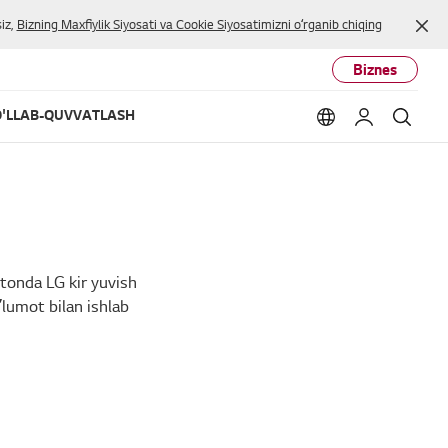
Yop
iz,
Bizning Maxfiylik Siyosati va Cookie Siyosatimizni oʻrganib chiqing
Biznes
'LLAB-QUVVATLASH
Language option
Mening LG
Qidir
tonda LG kir yuvish
ʼlumot bilan ishlab