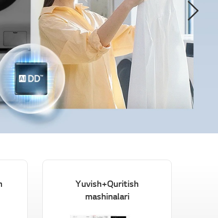
Next
h
Yuvish+Quritish
mashinalari