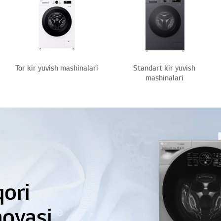
Tor kir yuvish mashinalari
Standart kir yuvish
mashinalari
un eng