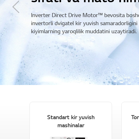
maqbul qoʻshimc
Standart kir yuvish
Tor
mashinalar