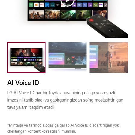
AI Voice ID
LG AI Voice ID har bir foydalanuvchining o‘ziga xos ovozli
imzosini tanib oladi va gapirganingizdan so‘ng moslashtirilgan
tavsiyalarni taqdim etadi.
*Mintaqa va tarmoq aloqasiga qarab AI Voice ID qisqartirilgan yoki
cheklangan kontent koʻrsatilishi mumkin.