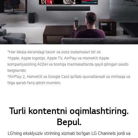
*Har ikkala ekrandagi tasvir va ovoz sozlamalari bir xil.
*Apple, Apple logotipi, Apple TV, AirPlay va HomeKit Apple
kompaniyasining AQSH va boshqa mamlakatlarda qayd qilingan savdo
belgilaridir.
*AirPlay 2, HomeKit va Google Cast qoʻllab-quvvatlanadi va mintaqa va
tilga qarab farq qilishi mumkin.
Turli kontentni oqimlashtiring.
Bepul.
LG’ning eksklyuziv striming xizmati bo‘lgan LG Channels jonli va