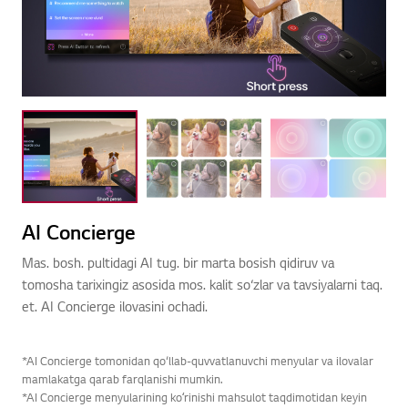
AI Concierge
Mas. bosh. pultidagi AI tug. bir marta bosish qidiruv va
tomosha tarixingiz asosida mos. kalit so‘zlar va tavsiyalarni taq.
et. AI Concierge ilovasini ochadi.
*AI Concierge tomonidan qo‘llab-quvvatlanuvchi menyular va ilovalar
mamlakatga qarab farqlanishi mumkin.
*AI Concierge menyularining koʻrinishi mahsulot taqdimotidan keyin