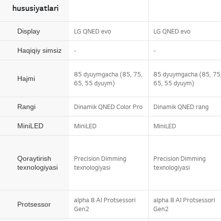
hususiyatlari
LG QNED evo
LG QNED evo
Display
-
-
Haqiqiy simsiz
85 dyuymgacha (85, 75,
85 dyuymgacha (85, 75
Hajmi
65, 55 dyuym)
65, 55 dyuym)
Dinamik QNED Color Pro
Dinamik QNED rang
Rangi
MiniLED
MiniLED
MiniLED
Precision Dimming
Precision Dimming
Qoraytirish
texnologiyasi
texnologiyasi
texnologiyasi
alpha 8 AI Protsessori
alpha 8 AI Protsessori
Protsessor
Gen2
Gen2