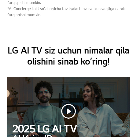
farq qilishi mumkin.
*AI Concierge kalit soʻz boʻyicha tavsiyalari ilova va kun vaqtiga qarab
farqlanishi mumkin.
LG AI TV siz uchun nimalar qila
olishini sinab ko‘ring!