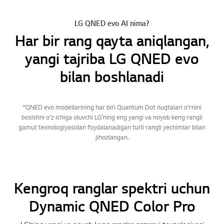
LG QNED evo AI nima?
Har bir rang qayta aniqlangan,
yangi tajriba LG QNED evo
bilan boshlanadi
*QNED evo modellarining har biri Quantum Dot nuqtalari o‘rnini
bosishni o‘z ichiga oluvchi LG’ning eng yangi va noyob keng rangli
gamut texnologiyasidan foydalanadigan turli rangli yechimlar bilan
jihozlangan.
Kengroq ranglar spektri uchun
Dynamic QNED Color Pro