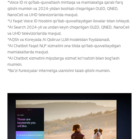
*Voice ID ni qoʻllab-quvvatlash mintaqa va mamlakatga qarab farq
qilishi mumkin va 2024-yildan boshlab chiqarilgan OLED, QNED,
NanoCell va UHD televizorlarida mavjud.
*U faqat Voice ID hisobini qo‘llab-quvvatlaydigan ilovalar bilan ishlaydi.
*AI Search 2024-yil va undan keyin chiqarilgan OLED, QNED, NanoCell
va UHD televizorlarida mavjud.
*AQSh va Koreyada AI Qidiruvi LLM modelidan foydalanadi.
*AI Chatbot faqat NLP xizmatini ona tilida qo'llab-quvvatlaydigan
mamlakatlarda mavjud.
*AI Chatbot xizmatini mijozlarga xizmat ko‘rsatish bilan bog‘lash
mumkin.
*Ba’zi funksiyalar internetga ulanishni talab qilishi mumkin.