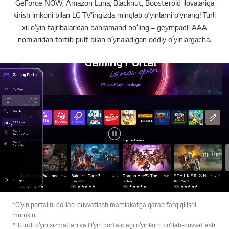
GeForce NOW, Amazon Luna, Blacknut, Boosteroid ilovalariga
kirish imkoni bilan LG TV’ingizda minglab oʻyinlarni oʻynang! Turli
xil oʻyin tajribalaridan bahramand boʻling – geympadli AAA
nomlaridan tortib pult bilan oʻynaladigan oddiy oʻyinlargacha.
*Oʻyin portalini qoʻllab-quvvatlash mamlakatga qarab farq qilishi
mumkin.
*Bulutli oʻyin xizmatlari va Oʻyin portalidagi oʻyinlarni qoʻllab-quvvatlash