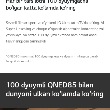
Har bir tafsilotni 100 dyuymgacha
bo‘lgan katta ko‘lamda ko‘ring
Sevimli filmlar, sport va oʻyinlarni LG Ultra katta TV‘da koʻring. AI
Super Upscaling va chuqur oʻrganish algoritmlari kontentingizni
yaxshilaydi va hatto 100 dyuymli ekranda ham hayratlanarli
tasvir aniqligini ta’minlaydi.
*QNED85 maksimal 100 dyuymga ega va dyuym mintaqaga qarab
farq qilishi mumkin.
100 dyuymli QNED85 bilan
dunyoni ulkan ko‘lamda ko‘ring