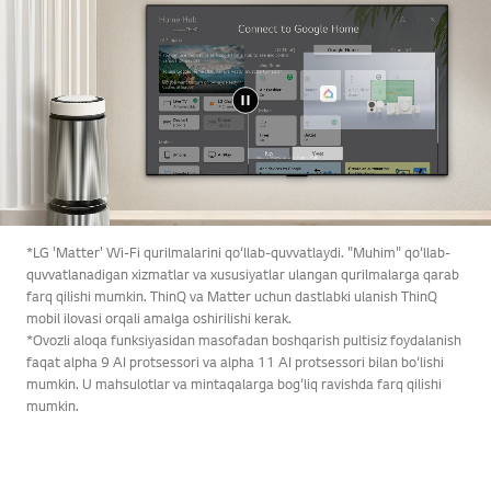
*LG 'Matter' Wi-Fi qurilmalarini qo‘llab-quvvatlaydi. "Muhim" qo‘llab-
quvvatlanadigan xizmatlar va xususiyatlar ulangan qurilmalarga qarab
farq qilishi mumkin. ThinQ va Matter uchun dastlabki ulanish ThinQ
mobil ilovasi orqali amalga oshirilishi kerak.
*Ovozli aloqa funksiyasidan masofadan boshqarish pultisiz foydalanish
faqat alpha 9 AI protsessori va alpha 11 AI protsessori bilan bo‘lishi
mumkin. U mahsulotlar va mintaqalarga bog‘liq ravishda farq qilishi
mumkin.