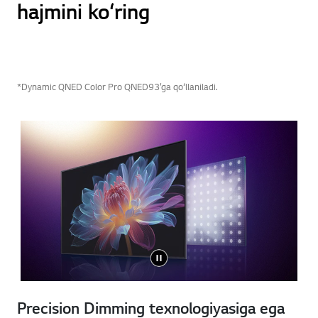
hajmini ko‘ring
*Dynamic QNED Color Pro QNED93’ga qo‘llaniladi.
Precision Dimming texnologiyasiga ega