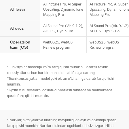
AI Picture Pro, AI Super
AI Picture Pro, AI Super
Upscaling, Dynamic Tone
Upscaling, Dynamic Ton
AI Tasvir
Mapping Pro
Mapping Pro
AI Sound Pro (Vir. 9.1.2),
AI Sound Pro (Vir. 9.1.2)
AI ovoz
AI Cl. S., Dyn. S. Bo.
AI Cl. S., Dyn. S. Bo.
webOS25, webOS
webOS25, webOS
Operatsion
Re:new program
Re:new program
tizim (OS)
*Funksiyalar modelga ko‘ra farq qilishi mumkin. Batafsil texnik
xususiyatlar uchun har bir mahsulot sahifasiga qarang.
*Texnik xususiyatlar model yoki ekran o‘lchamiga qarab farq qilishi
mumkin.
*Ayrim xususiyatlarni qo‘llab-quvvatlash mintaqa va mamlakatga
qarab farq qilishi mumkin.
Sahif
* Narxlar, aktsiyalar va ularning mavjudligi onlayn va doʻkonga qarab
farq qilishi mumkin. Narxlar oldindan ogohlantirishsiz oʻzgartirilishi