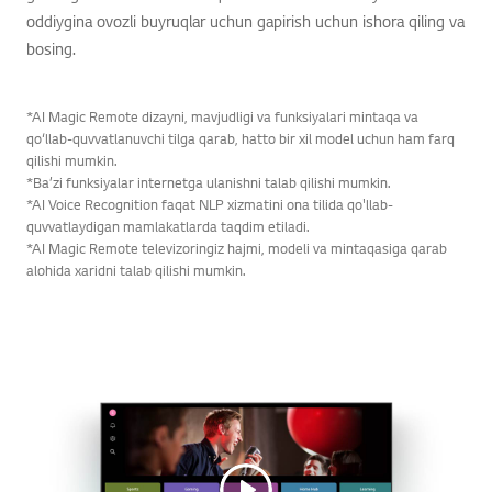
oddiygina ovozli buyruqlar uchun gapirish uchun ishora qiling va
bosing.
*AI Magic Remote dizayni, mavjudligi va funksiyalari mintaqa va
qo‘llab-quvvatlanuvchi tilga qarab, hatto bir xil model uchun ham farq
qilishi mumkin.
*Ba’zi funksiyalar internetga ulanishni talab qilishi mumkin.
*AI Voice Recognition faqat NLP xizmatini ona tilida qo'llab-
quvvatlaydigan mamlakatlarda taqdim etiladi.
*AI Magic Remote televizoringiz hajmi, modeli va mintaqasiga qarab
alohida xaridni talab qilishi mumkin.