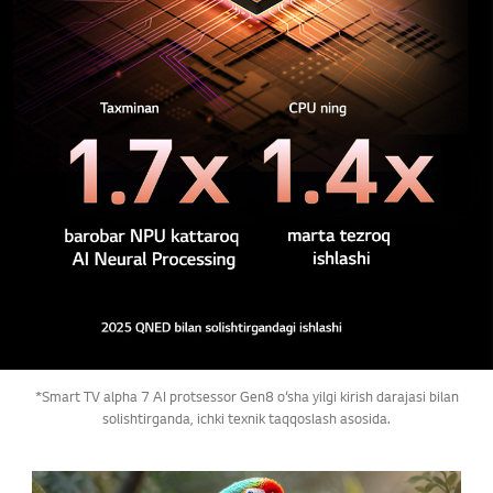
*Smart TV alpha 7 AI protsessor Gen8 o‘sha yilgi kirish darajasi bilan
solishtirganda, ichki texnik taqqoslash asosida.