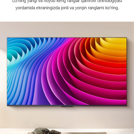
LG’ning yangi va noyob keng ranglar qamrovi texnologiyasi
yordamida ekraningizda jonli va yorqin ranglarni ko‘ring.