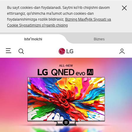
Yop
Bu sayt cookies-dan foydalanadi. Saytni koʻrib chiqishni davom
ettirsangiz, qoʻshimcha maʼlumot uchun cookies-dan
foydalanishimizga rozilik bildirasiz,
Bizning Maxfiylik Siyosati va
Cookie Siyosatimizni oʻrganib chiqing
Isteʼmolchi
Biznes
Menu
Qidirish
Mening