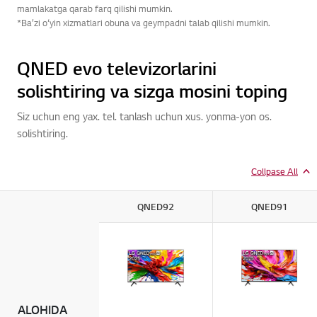
mamlakatga qarab farq qilishi mumkin.
*Ba’zi o‘yin xizmatlari obuna va geympadni talab qilishi mumkin.
QNED evo televizorlarini
solishtiring va sizga mosini toping
Siz uchun eng yax. tel. tanlash uchun xus. yonma-yon os.
solishtiring.
Collpase All
QNED92
QNED91
ALOHIDA