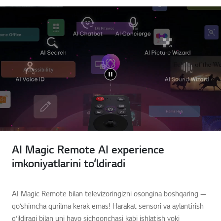
AI Magic Remote AI experience
imkoniyatlarini to‘ldiradi
AI Magic Remote bilan televizoringizni osongina boshqaring —
qo‘shimcha qurilma kerak emas! Harakat sensori va aylantirish
g‘ildiragi bilan uni havo sichqonchasi kabi ishlatish yoki