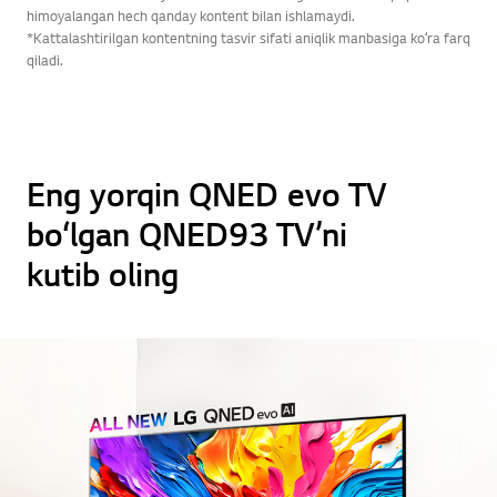
himoyalangan hech qanday kontent bilan ishlamaydi.
*Kattalashtirilgan kontentning tasvir sifati aniqlik manbasiga koʻra farq
qiladi.
Eng yorqin QNED evo TV
bo‘lgan QNED93 TV’ni
kutib oling