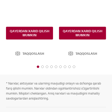
QAYERDAN XARID QILISH
QAYERDAN XARID QILISH
MUMKIN
MUMKIN
TAQQOSLASH
TAQQOSLASH
1
2
3
4
5
6
7
8
9
o
o
o
o
o
o
o
o
o
f
f
f
f
f
f
f
f
f
* Narxlar, aktsiyalar va ularning mavjudligi onlayn va doʻkonga qarab
9
9
9
9
9
9
9
9
9
farq qilishi mumkin. Narxlar oldindan ogohlantirishsiz oʻzgartirilishi
mumkin. Miqdori cheklangan. Aniq narxlari va mavjudligini mahalliy
savdogarlardan aniqlashtiring.