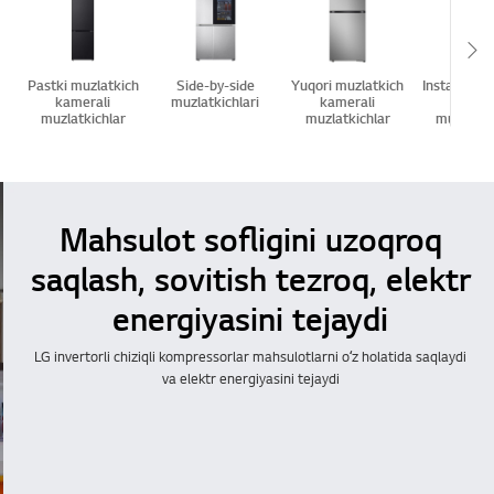
Sc
Pastki muzlatkich
Side-by-side
Yuqori muzlatkich
InstaView 
kamerali
muzlatkichlari
kamerali
in-Doo
muzlatkichlar
muzlatkichlar
muzlatkic
Mahsulot sofligini uzoqroq
saqlash, sovitish tezroq, elektr
energiyasini tejaydi
LG invertorli chiziqli kompressorlar mahsulotlarni oʻz holatida saqlaydi
va elektr energiyasini tejaydi