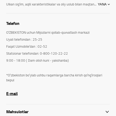
Ulkan sigʻim, aqlli xarakteristikalar va oliy uslub bilan maqtana oladigan LG muzlatkichlari eng yangi innovatsion texnologiyalar bilan jihozlangan va turli uslublarda ishlangan, jumladan: Fransuzcha eshikli muzlatkichlar mahsulotlarni sof saqlashning soʻnggi yutuqlari bilan katta sigʻimni uygʻunlashtirgan. LG da har qanday oshxona uchun mos boʻlgan uslub va hajm bor. Side-by-Side muzlatkichlari: Eng mashhur muzlatkichlarimizdan biri boʻlib, LG ning eng yangi sovitish va mahsulotlarni saqlash texnologiyalari bilan jihozlangan, hamda qulayligi va dizayni bilan har qanday oshxonani bezaydi. Qoʻshimchasiga, siz jami mahsulot zaxirangizni bir onda koʻrib turasiz. Muzlatish kamerasi tepada joylashgan muzlatgichlar: Boshidan oyogʻigacha mahsulotlarni saqlaydigan juda koʻp xususiyatlar va zamonaviy ish uslublari bilan maqtana oladi! Siz saqlash uchun keng joyga va qulaylikka ega boʻlasiz, bunga qoʻshimcha tarzda, nafis dizayn oshxonangiz koʻrinishini yanada ochadi. Muzlatish kamerasi pastda joylashgan muzlatgichlar: Ushbu yoʻnalishda muzlatkich nigohingiz darajasida, yaʼni qayerga qarash qulay boʻlsa, oʻsha yerda boʻladi. Door-in-Door® muzlatkichlari: LG ning innovatsiyalari sevimli mahsulotlaringizni bir onda olish imkonini beradi va muzlatkichdagi sovuq havo yoʻqolishini 47% ga kamaytiradi. Eshikda eshik tufayli siz oʻzingiz uchun zarur ichimliklar yoki gazaklarni juda oson va tez olishingiz mumkin. LG da sizning uyingiz va hayotingiz uchun mukammal muzlatkich bor. Bir necha turdagi innovatsion muzlatkichlardan tanlash imkoniyatingiz boʻlsada, siz baribir eng maqbul sovitish tizimi, samaradorlik va ishonch beradigan LG chiziqli kompressori eksluziv texnologiyasi kabi barcha eng yangi texnologiyalarga ega boʻlasiz. Bugunoq oʻz muzlatkichingizni toping va amin boʻling: siz bizning nafis maishiy uskunalar va oshxona maishiy texnikalarimizni, jumladan, innovatsion oshxona jihozlari, mikrotoʻlqinli pechlar va kir yuvish mashinalarimizni oʻtkazib yubormadingizmi? Doim oʻzingiz xohlagan uyga ega boʻlish uchun kerak boʻlgan uslub, energiya tejamkorligi va unumdorlikka ega boʻlasiz.
YANA
Telefon
OʻZBEKISTON uchun Mijozlarni qollab-quvvatlash markazi
Uyali telefondan : 25-25
Faqat Uzmobile’dan : 02-52
Statsionar telefondan: 0-800-120-22-22
9:00 - 18:00 ( Dam olish kuni - yakshanba)
*O'zbekiston bo'ylab ushbu raqamlarga barcha kirish qoʻngʻiroqlari
bepul
E-mail
Mahsulotlar