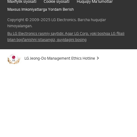
Maxfiylik siyosati
Cookie siyosati
Huquqiy Ma'lumotlar
Maxsus Imkoniyatlarga Yordam Berish
Copyright © 2009-2025 LG Electronics. Barcha huquqlar
himoyalangan.
Bu LG Electronics rasmiy saytidir. Agar LG Corp. yoki boshqa LG filiali
bilan bogʻlanishni istasangiz, quyidagini bosing
LG Jeong-Do Management Ethics Hotline