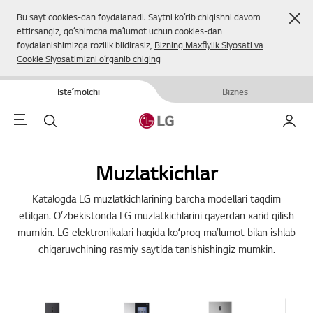
Yop
Bu sayt cookies-dan foydalanadi. Saytni koʻrib chiqishni davom
ettirsangiz, qoʻshimcha maʼlumot uchun cookies-dan
foydalanishimizga rozilik bildirasiz,
Bizning Maxfiylik Siyosati va
Cookie Siyosatimizni oʻrganib chiqing
Isteʼmolchi
Biznes
Menu
Qidirish
Mening
Muzlatkichlar
Katalogda LG muzlatkichlarining barcha modellari taqdim
etilgan. Oʻzbekistonda LG muzlatkichlarini qayerdan xarid qilish
mumkin. LG elektronikalari haqida koʻproq maʼlumot bilan ishlab
chiqaruvchining rasmiy saytida tanishishingiz mumkin.