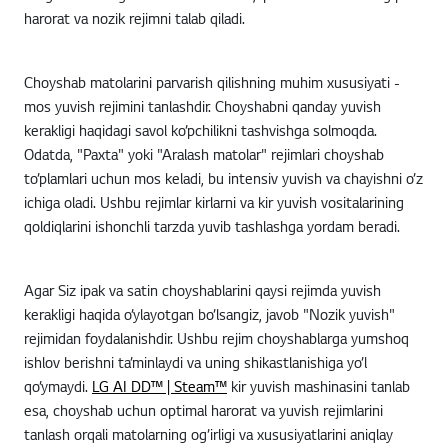
harorat va nozik rejimni talab qiladi.
Choyshab matolarini parvarish qilishning muhim xususiyati -
mos yuvish rejimini tanlashdir. Choyshabni qanday yuvish
kerakligi haqidagi savol ko’pchilikni tashvishga solmoqda.
Odatda, "Paxta" yoki "Aralash matolar" rejimlari choyshab
to’plamlari uchun mos keladi, bu intensiv yuvish va chayishni o’z
ichiga oladi. Ushbu rejimlar kirlarni va kir yuvish vositalarining
qoldiqlarini ishonchli tarzda yuvib tashlashga yordam beradi.
Agar Siz ipak va satin choyshablarini qaysi rejimda yuvish
kerakligi haqida o’ylayotgan bo’lsangiz, javob "Nozik yuvish"
rejimidan foydalanishdir. Ushbu rejim choyshablarga yumshoq
ishlov berishni ta’minlaydi va uning shikastlanishiga yo’l
qo’ymaydi.
LG AI DD™ | Steam™
kir yuvish mashinasini tanlab
esa, choyshab uchun optimal harorat va yuvish rejimlarini
tanlash orqali matolarning og’irligi va xususiyatlarini aniqlay