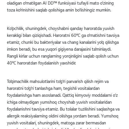
oladigan o’rnatilgan AI DD™ funksiyasi tufayli mato o’zining
toza ko’rinishini saqlab qolishiga amin bo’lishingiz mumkin.
Ko’pchilik, shuningdek, choyshabni qanday haroratda yuvish
kerakligi bilan qiziqishadi. Haroratni 60°C ga o’rnatishni tavsiya
etamiz, chunki bu bakteriyalar va chang kanalarini yo’q qilishga
imkon beradi, bu esa yuqori gigiyena darajasini ta’minlaydi.
Rangli kirlar uchun ranglarning yorqinligini saqlab qolish uchun
40°C haroratdan foydalanish yaxshidir.
To’qimachilik mahsulotlarini to’g’ri parvarish qilish rejim va
haroratni to’g’ri tanlashga ham, tegishli vositalardan
foydalanishga ham asoslanadi. Qattiq kimyoviy moddalarni o’z
ichiga olmaydigan yumshoq choyshab yuvish vositalaridan
foydalanishni tavsiya etamiz. Bu tolalar tuzilishini saqlashga va
allergik reaksiyalarning oldini olishga yordam beradi. Yumshoq
yuvish vositalari, shuningdek, matoga zarar bermasdan