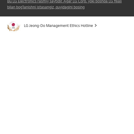
Bu LG Electronics rasmiy saytidir. Agar LG Corp. yoki boshqa LG filiali
bilan bogʻlanishni istasangiz, quyidagini bosing
LG Jeong-Do Management Ethics Hotline