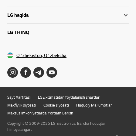
LG haqida
LG THINQ
O`zbekiston, O`zbekcha
Sayt Xartitasi
LGE xizmatidan foydalanish shartlari
Maxfiylik siyosati
Cookie siyosati
Huquqiy Ma'lumotlar
Maxsus Imkoniyatlarga Yordam Berish
Copyright © 2009-2025 LG Electronics. Barcha huquqlar
himoyalangan.