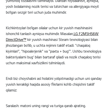
yumshoq tozalashni ta’minlaydi. Ulardan foydalanish, ayniqsa,
yosh bolalarning nozik terisi va ta’sirchan va allergiyaga moyil
bo’lgan sezgir teri uchun juda muhimdir.
Kichkintoylari bo’lgan oilalar uchun kir yuvish mashinasini
ishonchli tanlash ayniqsa muhimdir. Masalan,
LG F2M5HS6W
DirectDrive™
kir yuvish mashinasi Steam texnologiyasi bilan
jihozlangan bo’lib, u uchta rejimni taklif etadi: "chaqaloq
kiyimlari", "hipoalerjenik" va "paxta + bug’". Ushbu texnologiya
bakteriyalarni bug’ bilan bartaraf qiladi va nozik chaqaloq terisi
uchun maksimal xavfsizlikni ta’minlaydi.
Endi biz choyshabni asl holatini yo’qotmasligi uchun uni qanday
yuvish kerakligi haqida asosiy fikrlarni ko’rib chiqishni taklif
qilamiz:
Saralash:
matoni uning rangi va turiga qarab ajrating.