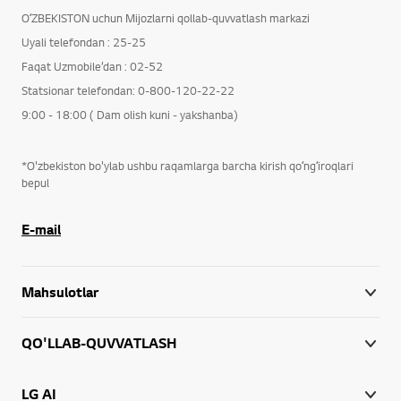
OʻZBEKISTON uchun Mijozlarni qollab-quvvatlash markazi
Uyali telefondan : 25-25
Faqat Uzmobile’dan : 02-52
Statsionar telefondan: 0-800-120-22-22
9:00 - 18:00 ( Dam olish kuni - yakshanba)
*O'zbekiston bo'ylab ushbu raqamlarga barcha kirish qoʻngʻiroqlari
bepul
E-mail
Mahsulotlar
QO'LLAB-QUVVATLASH
LG AI