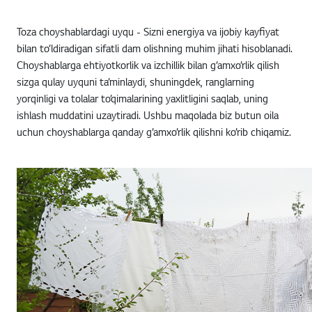
Toza choyshablardagi uyqu - Sizni energiya va ijobiy kayfiyat
bilan to’ldiradigan sifatli dam olishning muhim jihati hisoblanadi.
Choyshablarga ehtiyotkorlik va izchillik bilan g’amxo’rlik qilish
sizga qulay uyquni ta’minlaydi, shuningdek, ranglarning
yorqinligi va tolalar to’qimalarining yaxlitligini saqlab, uning
ishlash muddatini uzaytiradi. Ushbu maqolada biz butun oila
uchun choyshablarga qanday g’amxo’rlik qilishni ko’rib chiqamiz.