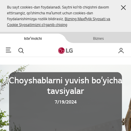
Yop
Bu sayt cookies-dan foydalanadi. Saytni koʻrib chiqishni davom
ettirsangiz, qoʻshimcha maʼlumot uchun cookies-dan
foydalanishimizga rozilik bildirasiz,
Bizning Maxfiylik Siyosati va
Cookie Siyosatimizni oʻrganib chiqing
Isteʼmolchi
Biznes
Menu
Qidirish
Mening
Choyshablarni yuvish bo’yicha
tavsiyalar
7/19/2024