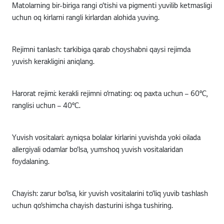
Matolarning bir-biriga rangi o’tishi va pigmenti yuvilib ketmasligi
uchun oq kirlarni rangli kirlardan alohida yuving.
Rejimni tanlash:
tarkibiga qarab choyshabni qaysi rejimda
yuvish kerakligini aniqlang.
Harorat rejimi:
kerakli rejimni o’rnating: oq paxta uchun – 60°C,
ranglisi uchun – 40°C.
Yuvish vositalari:
ayniqsa bolalar kirlarini yuvishda yoki oilada
allergiyali odamlar bo’lsa, yumshoq yuvish vositalaridan
foydalaning.
Chayish:
zarur bo’lsa, kir yuvish vositalarini to’liq yuvib tashlash
uchun qo’shimcha chayish dasturini ishga tushiring.