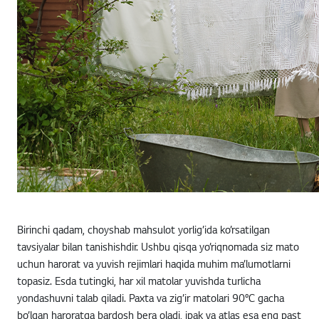
Birinchi qadam, choyshab mahsulot yorlig’ida ko’rsatilgan
tavsiyalar bilan tanishishdir. Ushbu qisqa yo’riqnomada siz mato
uchun harorat va yuvish rejimlari haqida muhim ma’lumotlarni
topasiz. Esda tutingki, har xil matolar yuvishda turlicha
yondashuvni talab qiladi. Paxta va zig’ir matolari 90°C gacha
bo’lgan haroratga bardosh bera oladi, ipak va atlas esa eng past