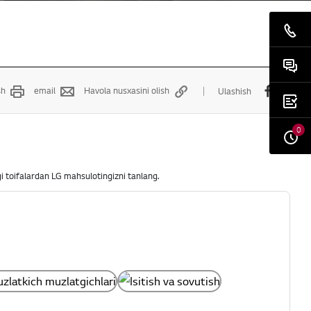
sh
email
Havola nusxasini olish
Ulashish
0
i toifalardan LG mahsulotingizni tanlang.