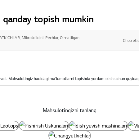
i qanday topish mumkin
ATKICHLAR, Mikroto'lqinli Pechlar, O'rnatilgan
Chop eti
radi. Mahsulotingiz haqidagi ma'lumotlarni topishda yordam olish uchun quyidag
Mahsulotingizni tanlang