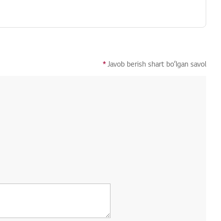
*
Javob berish shart boʻlgan savol
ol