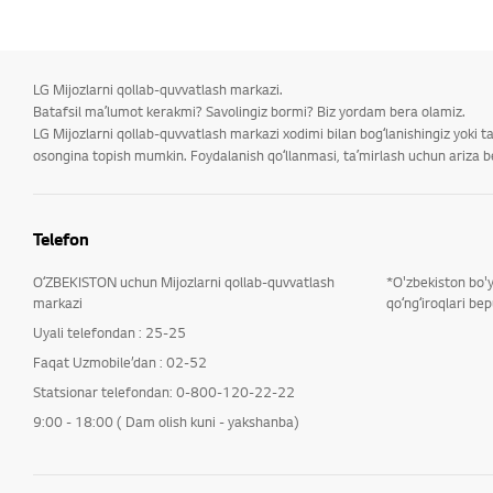
LG Mijozlarni qollab-quvvatlash markazi.
Batafsil maʼlumot kerakmi? Savolingiz bormi? Biz yordam bera olamiz.
LG Mijozlarni qollab-quvvatlash markazi xodimi bilan bogʻlanishingiz yoki 
osongina topish mumkin. Foydalanish qoʻllanmasi, taʼmirlash uchun ariza ber
Telefon
OʻZBEKISTON uchun Mijozlarni qollab-quvvatlash
*O'zbekiston bo'
markazi
qoʻngʻiroqlari bep
Uyali telefondan : 25-25
Faqat Uzmobile’dan : 02-52
Statsionar telefondan: 0-800-120-22-22
9:00 - 18:00 ( Dam olish kuni - yakshanba)