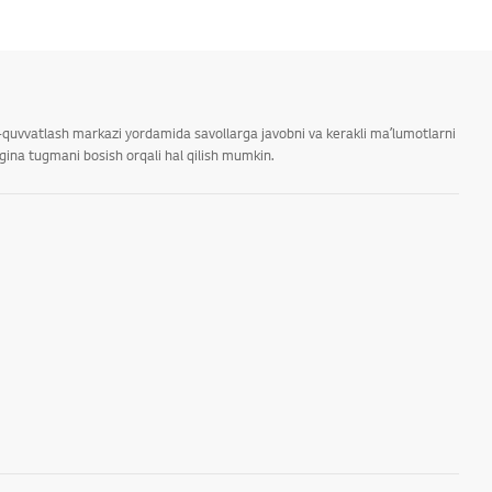
ab-quvvatlash markazi yordamida savollarga javobni va kerakli maʼlumotlarni
rgina tugmani bosish orqali hal qilish mumkin.