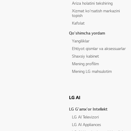
Ariza holatini tekshiring
Xizmat ko'rsatish markazini
topish
Kafolat
Qo'shimcha yordam
Yangiliklar
Ehtiyot qismlar va aksessuarlar
Shaxsiy kabinet
Mening profilim
Mening LG mahsulotim
LG AI
LG G'amx'or Intellekt
LG AI Televizori
LG AI Appliances