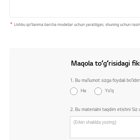
Ushbu qo'llanma barcha modellar uchun yaratilgan, shuning uchun rasml
Maqola toʻgʻrisidagi fik
1. Bu maʼlumot sizga foydali boʻldim
Ha
Yoʻq
2. Bu materialni taqdim etishni Siz 