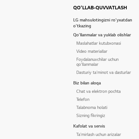
QO'LLAB-QUVVATLASH
LG mahsulotingizni ro'yxatdan
o'tkazing
Qo'llanmalar va yuklab olishlar
Maslahatlar kutubxonasi
Video materiallar
Foydalanuvchilar uchun
qo'llanmalar
Dasturiy ta'minot va dasturlar
Biz bilan aloqa
Chat va elektron pochta
Telefon
Talabnoma holati
Sizning fikringiz
Kafolat va servis
Ta'mirlash uchun arizalar