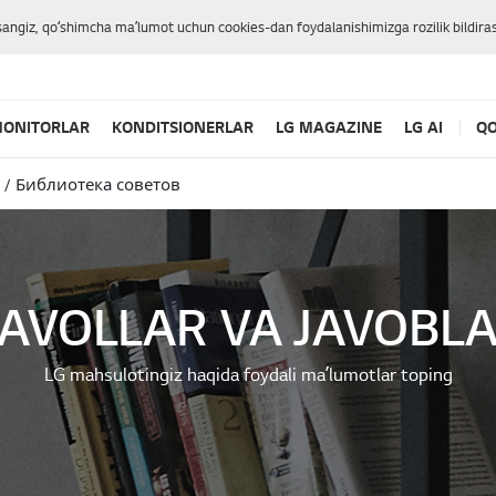
sangiz, qoʻshimcha maʼlumot uchun cookies-dan foydalanishimizga rozilik bildiras
ONITORLAR
KONDITSIONERLAR
LG MAGAZINE
LG AI
QO
Библиотека советов
AVOLLAR VA JAVOBL
LG mahsulotingiz haqida foydali maʼlumotlar toping