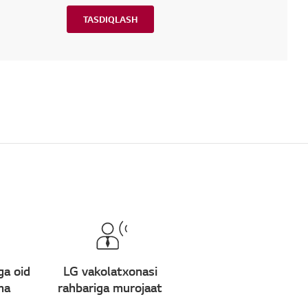
TASDIQLASH
ga oid
LG vakolatxonasi
ma
rahbariga murojaat