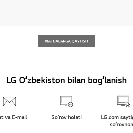
NATIJALARGA QAYTISH
LG Oʻzbekiston bilan bogʻlanish
t va E-mail
Soʻrov holati
LG.com sayti
soʻrovno