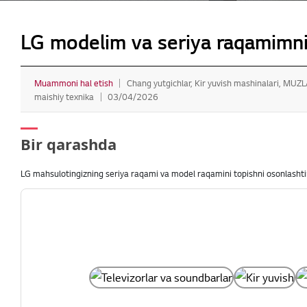
LG modelim va seriya raqamimn
Muammoni hal etish
Chang yutgichlar, Kir yuvish mashinalari, MUZL
maishiy texnika
03/04/2026
Bir qarashda
LG mahsulotingizning seriya raqami va model raqamini topishni osonlashti