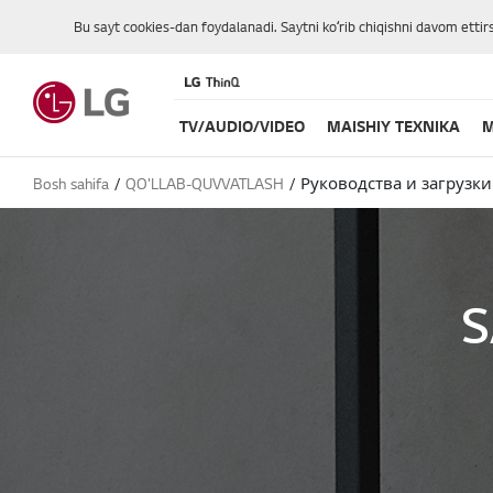
Bu sayt cookies-dan foydalanadi. Saytni koʻrib chiqishni davom ettir
TV/AUDIO/VIDEO
MAISHIY TEXNIKA
M
Bosh sahifa
QO'LLAB-QUVVATLASH
Руководства и загрузки
S