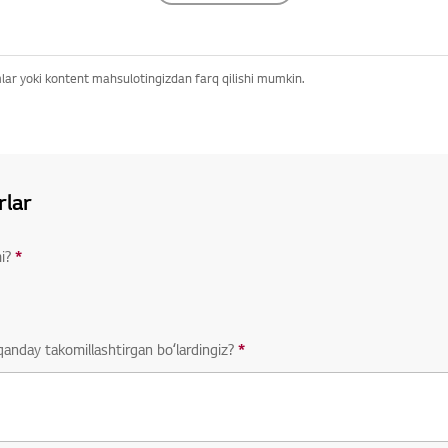
ar yoki kontent mahsulotingizdan farq qilishi mumkin.
rlar
i?
*
Javob berish shart boʻlgan savol
qanday takomillashtirgan boʻlardingiz?
*
Javob berish shart boʻlgan sav