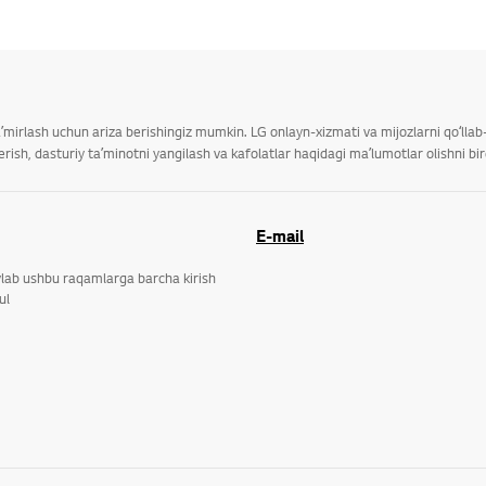
taʼmirlash uchun ariza berishingiz mumkin. LG onlayn-xizmati va mijozlarni qoʻll
ish, dasturiy taʼminotni yangilash va kafolatlar haqidagi maʼlumotlar olishni bi
E-mail
ylab ushbu raqamlarga barcha kirish
ul