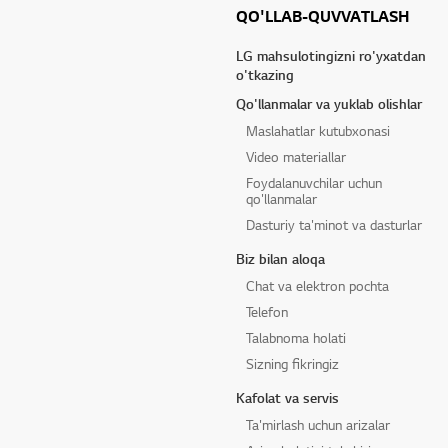
QO'LLAB-QUVVATLASH
LG mahsulotingizni ro'yxatdan
o'tkazing
Qo'llanmalar va yuklab olishlar
Maslahatlar kutubxonasi
Video materiallar
Foydalanuvchilar uchun
qo'llanmalar
Dasturiy ta'minot va dasturlar
Biz bilan aloqa
Chat va elektron pochta
Telefon
Talabnoma holati
Sizning fikringiz
Kafolat va servis
Ta'mirlash uchun arizalar