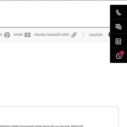
sh
email
Havola nusxasini olish
Ulashish
0
otishdan oldin bajargan ishni eslaydi va davom ettiradi.