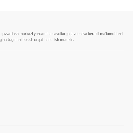
ab-quvvatlash markazi yordamida savollarga javobni va kerakli maʼlumotlarni
rgina tugmani bosish orqali hal qilish mumkin.