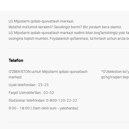
LG Mijozlarni qollab-quvvatlash markazi.
Batafsil maʼlumot kerakmi? Savolingiz bormi? Biz yordam bera olamiz.
LG Mijozlarni qollab-quvvatlash markazi xodimi bilan bogʻlanishingiz yoki 
osongina topish mumkin. Foydalanish qoʻllanmasi, taʼmirlash uchun ariza ber
Telefon
OʻZBEKISTON uchun Mijozlarni qollab-quvvatlash
*O'zbekiston bo'
markazi
qoʻngʻiroqlari bep
Uyali telefondan : 25-25
Faqat Uzmobile’dan : 02-52
Statsionar telefondan: 0-800-120-22-22
9:00 - 18:00 ( Dam olish kuni - yakshanba)