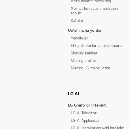
Ariza holatini tekshiring
Xizmat ko'rsatish markazini
topish
Kafolat
Qo'shimcha yordam
Yangiliklar
Ehtiyot qismlar va aksessuarlar
Shaxsiy kabinet
Mening profilim
Mening LG mahsulotim
LG AI
LG G'amx'or Intellekt
LG AI Televizori
LG AI Appliances
LG AI Harakatlanuvchi intellekt