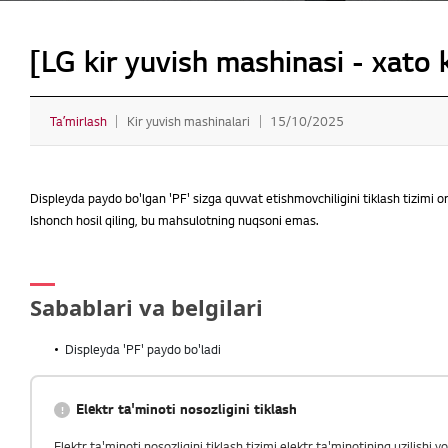
[LG kir yuvish mashinasi - xato 
Taʼmirlash
Kir yuvish mashinalari
15/10/2025
Displeyda paydo bo'lgan 'PF' sizga quvvat etishmovchiligini tiklash tizimi orq
Ishonch hosil qiling, bu mahsulotning nuqsoni emas.
Sabablari va belgilari
Displeyda 'PF' paydo bo'ladi
Elektr ta'minoti nosozligini tiklash
Elektr ta'minoti nosozligini tiklash tizimi elektr ta'minotining uzilishi 