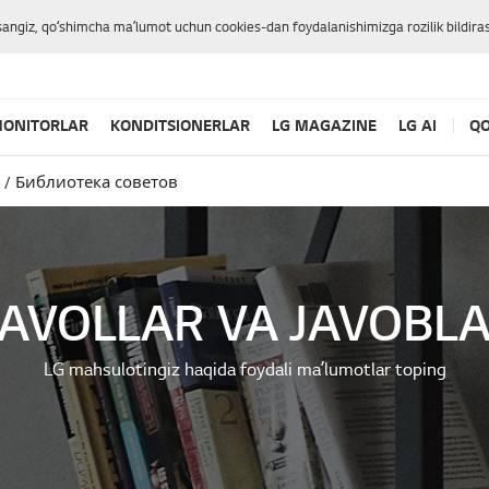
sangiz, qoʻshimcha maʼlumot uchun cookies-dan foydalanishimizga rozilik bildiras
ONITORLAR
KONDITSIONERLAR
LG MAGAZINE
LG AI
QO
Библиотека советов
AVOLLAR VA JAVOBL
LG mahsulotingiz haqida foydali maʼlumotlar toping