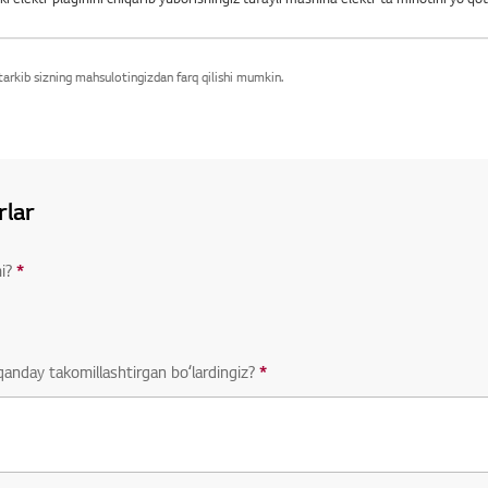
arkib sizning mahsulotingizdan farq qilishi mumkin.
rlar
i?
*
Javob berish shart boʻlgan savol
qanday takomillashtirgan boʻlardingiz?
*
Javob berish shart boʻlgan sav