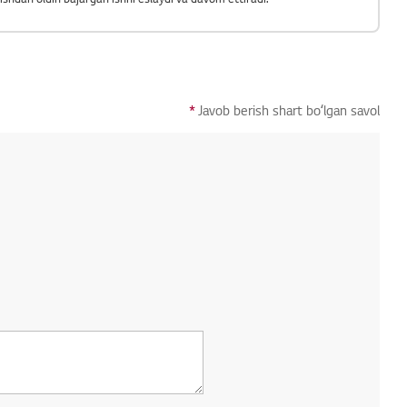
*
Javob berish shart boʻlgan savol
ol