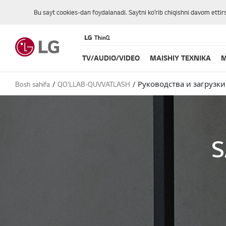
Bu sayt cookies-dan foydalanadi. Saytni koʻrib chiqishni davom ettir
TV/AUDIO/VIDEO
MAISHIY TEXNIKA
M
Bosh sahifa
QO'LLAB-QUVVATLASH
Руководства и загрузки
S