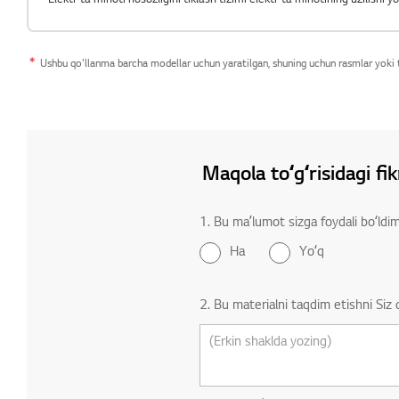
Ushbu qo'llanma barcha modellar uchun yaratilgan, shuning uchun rasmlar yoki t
Maqola toʻgʻrisidagi fik
1. Bu maʼlumot sizga foydali boʻldim
Ha
Yoʻq
2. Bu materialni taqdim etishni Siz 