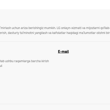
taʼmirlash uchun ariza berishingiz mumkin. LG onlayn-xizmati va mijozlarni qoʻll
ish, dasturiy taʼminotni yangilash va kafolatlar haqidagi maʼlumotlar olishni bi
E-mail
ylab ushbu raqamlarga barcha kirish
ul