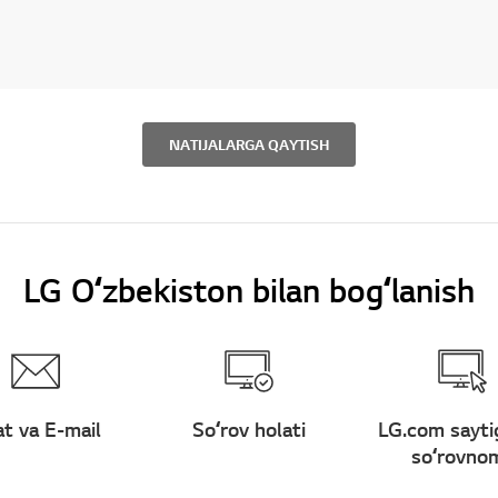
NATIJALARGA QAYTISH
LG Oʻzbekiston bilan bogʻlanish
t va E-mail
Soʻrov holati
LG.com sayti
soʻrovno