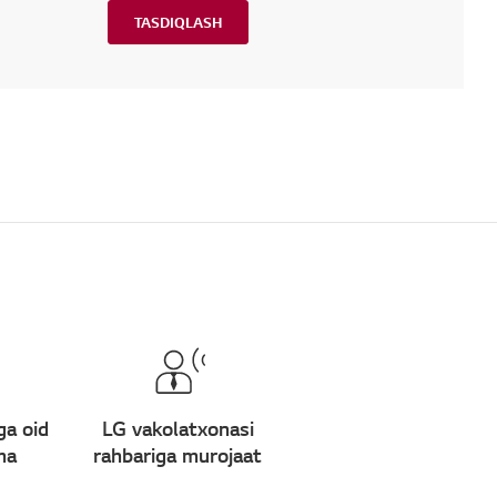
TASDIQLASH
ga oid
LG vakolatxonasi
ma
rahbariga murojaat