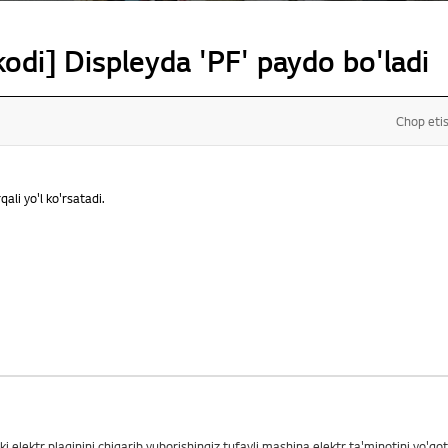
kodi] Displeyda 'PF' paydo bo'ladi
Chop eti
ali yo'l ko'rsatadi.
yoki elektr plaginini chiqarib yuborishingiz tufayli mashina elektr ta'minotini yo'q