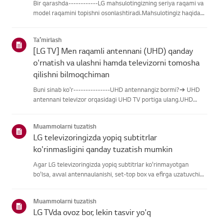
Bir qarashda------------LG mahsulotingizning seriya raqami va
model raqamini topishni osonlashtiradi.Mahsulotingiz haqidagi
ma'lumotlarni topishda yordam olish uchun quyidagitoifalardan
LG mahsulotingizni tanlang.Mahsulotingizni tanlangUshb...
Taʼmirlash
[LG TV] Men raqamli antennani (UHD) qanday
o'rnatish va ulashni hamda televizorni tomosha
qilishni bilmoqchiman
Buni sinab ko'r---------------UHD antennangiz bormi?➔ UHD
antennani televizor orqasidagi UHD TV portiga ulang.UHD
qabul qilish uchun mavjud hududlarni tekshiring.Antennani
qanday ulash kerakAntennani UHD signalini qabul qiladigan
Muammolarni tuzatish
joyga o'rn...
LG televizoringizda yopiq subtitrlar
ko'rinmasligini qanday tuzatish mumkin
Agar LG televizoringizda yopiq subtitrlar ko'rinmayotgan
bo'lsa, avval antennaulanishi, set-top box va efirga uzatuvchi
subtitrlar beradimi-yo'qliginitekshiring.Standart efir orqali efir
uchun televizoringizning Accessibility menyusidasubti...
Muammolarni tuzatish
LG TVda ovoz bor, lekin tasvir yo'q