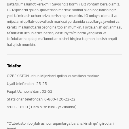
Batafsil maʼlumot kerakmi? Savolingiz bormi? Biz yordam bera olamiz.
LG Mijozlarni qollab-quvvatlash markazi xodimi bilan bogʻlanishingiz
yoki taʼmirlash uchun ariza berishingiz mumkin. LG onlayn-xizmati va
mijozlarni qoʻllab-quvvatlash markazi yordamida savollarga javobni va
kerakli maʼlumotlarni osongina topish mumkin. Foydalanish qoʻllanmasi,
taʼmirlash uchun ariza berish, dasturiy taʼminotni yangilash va
kafolatlar haqidagi maʼlumotlar olishni birgina tugmani bosish orqali
hal qilish mumkin.
Telefon
OʻZBEKISTON uchun Mijozlarni qollab-quvvatlash markazi
Uyali telefondan : 25-25
Faqat Uzmobile’dan : 02-52
Statsionar telefondan: 0-800-120-22-22
9:00 - 18:00 ( Dam olish kuni - yakshanba)
*O'zbekiston bo'ylab ushbu raqamlarga barcha kirish qoʻngʻiroqlari
bepul