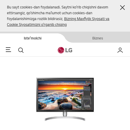
Yop
Bu sayt cookies-dan foydalanadi. Saytni koʻrib chiqishni davom
ettirsangiz, qoʻshimcha maʼlumot uchun cookies-dan
foydalanishimizga rozilik bildirasiz,
Bizning Maxfiylik Siyosati va
Cookie Siyosatimizni oʻrganib chiqing
Isteʼmolchi
Biznes
Menu
Qidirish
Mening