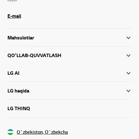
E-mail
Mahsulotlar
QO'LLAB-QUVVATLASH
LG AI
LG haqida
LG THINQ
O`zbekiston, O`zbekcha