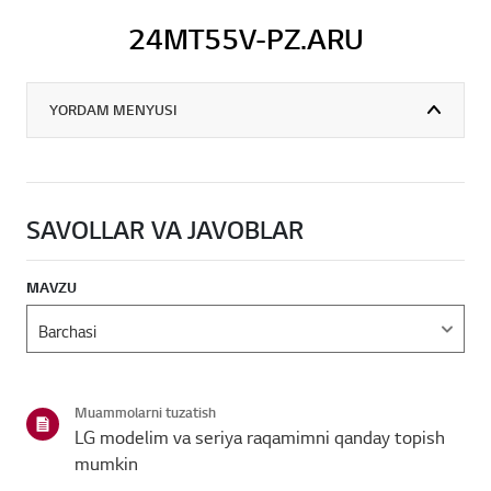
24MT55V-PZ.ARU
YORDAM MENYUSI
SAVOLLAR VA JAVOBLAR
MAVZU
Muammolarni tuzatish
LG modelim va seriya raqamimni qanday topish
mumkin