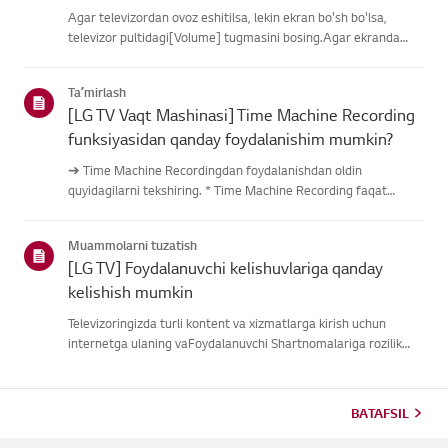
Agar televizordan ovoz eshitilsa, lekin ekran bo'sh bo'lsa,
televizor pultidagi[Volume] tugmasini bosing.Agar ekranda
ovoz balandligi indikatori paydo bo'lsa,
televizoringizningdispleyi yaxshi ishlayotgan bo'lishi
Taʼmirlash
mumkin.Muammo tashqi quril...
[LG TV Vaqt Mashinasi] Time Machine Recording
funksiyasidan qanday foydalanishim mumkin?
➔ Time Machine Recordingdan foydalanishdan oldin
quyidagilarni tekshiring. * Time Machine Recording faqat
antenna kirishi orqali raqamli kanallar orqali uzatilganda
mavjud. * Agar televizoringiz bir nechta USB saqlash
Muammolarni tuzatish
qurilmalariga ulangan ...
[LG TV] Foydalanuvchi kelishuvlariga qanday
kelishish mumkin
Televizoringizda turli kontent va xizmatlarga kirish uchun
internetga ulaning vaFoydalanuvchi Shartnomalariga rozilik
bildiring.Agar kelishuv jarayoni muvaffaqiyatsiz bo'lsa, avval
televizoringizning internetulanishini tekshiring va mamlaka...
BATAFSIL