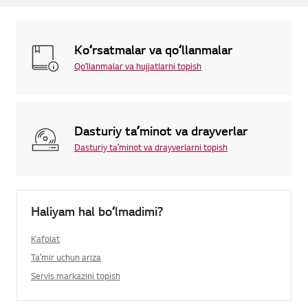
Koʻrsatmalar va qoʻllanmalar
Qoʻllanmalar va hujjatlarni topish
Dasturiy taʼminot va drayverlar
Dasturiy taʼminot va drayverlarni topish
Haliyam hal boʻlmadimi?
Kafolat
Taʼmir uchun ariza
Servis markazini topish