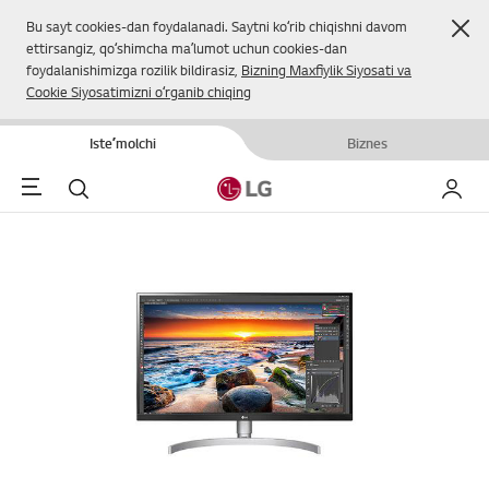
Yop
Bu sayt cookies-dan foydalanadi. Saytni koʻrib chiqishni davom
ettirsangiz, qoʻshimcha maʼlumot uchun cookies-dan
foydalanishimizga rozilik bildirasiz,
Bizning Maxfiylik Siyosati va
Cookie Siyosatimizni oʻrganib chiqing
Isteʼmolchi
Biznes
Menu
Qidirish
Mening