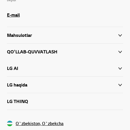
E-mail
Mahsulotlar
QO'LLAB-QUVVATLASH
LG AI
LG haqida
LG THINQ
O`zbekiston, O`zbekcha