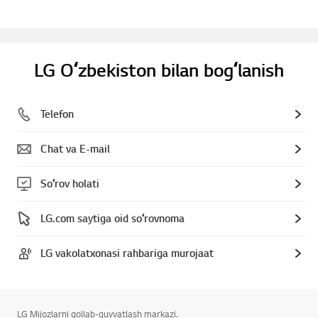
LG Oʻzbekiston bilan bogʻlanish
Telefon
Chat va E-mail
Soʻrov holati
LG.com saytiga oid soʻrovnoma
LG vakolatxonasi rahbariga murojaat
LG Mijozlarni qollab-quvvatlash markazi.