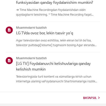
funksiyasidan qanday foydalanishim mumkin?
➔ Time Machine Recordingdan foydalanishdan oldin
quyidagilarni tekshiring. * Time Machine Recording faqat
antenna kirishi orqali raqamli kanallar orqali uzatilganda
mavjud. * Agar televizoringiz bir nechta USB saqlash
Muammolarni tuzatish
qurilmalariga ulangan ...
LG TVda ovoz bor, lekin tasvir yo'q
Agar televizordan ovoz eshitilsa, lekin ekran bo'sh bo'lsa,
televizor pultidagi[Volume] tugmasini bosing.Agar ekranda
ovoz balandligi indikatori paydo bo'lsa,
televizoringizningdispleyi yaxshi ishlayotgan bo'lishi
Muammolarni tuzatish
mumkin.Muammo tashqi quril...
[LG TV] Foydalanuvchi kelishuvlariga qanday
kelishish mumkin
Televizoringizda turli kontent va xizmatlarga kirish uchun
internetga ulaning vaFoydalanuvchi Shartnomalariga rozilik
bildiring.Agar kelishuv jarayoni muvaffaqiyatsiz bo'lsa, avval
televizoringizning internetulanishini tekshiring va mamlaka...
BATAFSIL