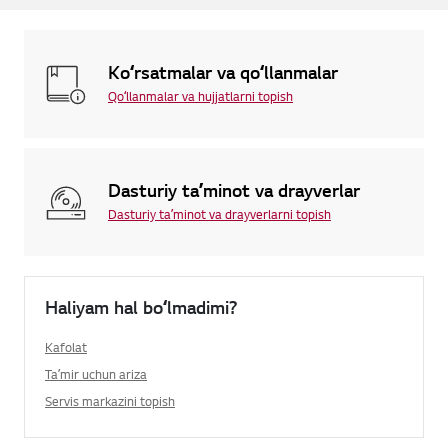
Koʻrsatmalar va qoʻllanmalar
Qoʻllanmalar va hujjatlarni topish
Dasturiy taʼminot va drayverlar
Dasturiy taʼminot va drayverlarni topish
Haliyam hal boʻlmadimi?
Kafolat
Taʼmir uchun ariza
Servis markazini topish