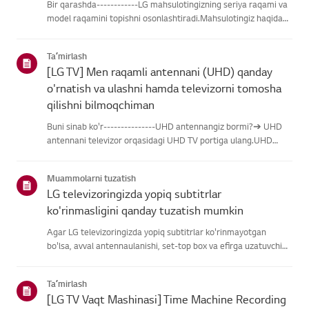
Bir qarashda------------LG mahsulotingizning seriya raqami va
model raqamini topishni osonlashtiradi.Mahsulotingiz haqidagi
ma'lumotlarni topishda yordam olish uchun quyidagitoifalardan
LG mahsulotingizni tanlang.Mahsulotingizni tanlangUshb...
Taʼmirlash
[LG TV] Men raqamli antennani (UHD) qanday
o'rnatish va ulashni hamda televizorni tomosha
qilishni bilmoqchiman
Buni sinab ko'r---------------UHD antennangiz bormi?➔ UHD
antennani televizor orqasidagi UHD TV portiga ulang.UHD
qabul qilish uchun mavjud hududlarni tekshiring.Antennani
qanday ulash kerakAntennani UHD signalini qabul qiladigan
Muammolarni tuzatish
joyga o'rn...
LG televizoringizda yopiq subtitrlar
ko'rinmasligini qanday tuzatish mumkin
Agar LG televizoringizda yopiq subtitrlar ko'rinmayotgan
bo'lsa, avval antennaulanishi, set-top box va efirga uzatuvchi
subtitrlar beradimi-yo'qliginitekshiring.Standart efir orqali efir
uchun televizoringizning Accessibility menyusidasubti...
Taʼmirlash
[LG TV Vaqt Mashinasi] Time Machine Recording