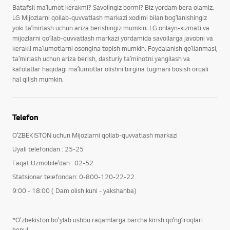
Batafsil maʼlumot kerakmi? Savolingiz bormi? Biz yordam bera olamiz.
LG Mijozlarni qollab-quvvatlash markazi xodimi bilan bogʻlanishingiz
yoki taʼmirlash uchun ariza berishingiz mumkin. LG onlayn-xizmati va
mijozlarni qoʻllab-quvvatlash markazi yordamida savollarga javobni va
kerakli maʼlumotlarni osongina topish mumkin. Foydalanish qoʻllanmasi,
taʼmirlash uchun ariza berish, dasturiy taʼminotni yangilash va
kafolatlar haqidagi maʼlumotlar olishni birgina tugmani bosish orqali
hal qilish mumkin.
Telefon
OʻZBEKISTON uchun Mijozlarni qollab-quvvatlash markazi
Uyali telefondan : 25-25
Faqat Uzmobile’dan : 02-52
Statsionar telefondan: 0-800-120-22-22
9:00 - 18:00 ( Dam olish kuni - yakshanba)
*O'zbekiston bo'ylab ushbu raqamlarga barcha kirish qoʻngʻiroqlari
bepul