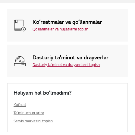
Koʻrsatmalar va qoʻllanmalar
Qoʻllanmalar va hujjatlarni topish
Dasturiy taʼminot va drayverlar
Dasturiy taʼminot va drayverlarni topish
Haliyam hal boʻlmadimi?
Kafolat
Taʼmir uchun ariza
Servis markazini topish