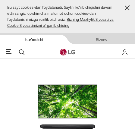
Yop
Bu sayt cookies-dan foydalanadi. Saytni koʻrib chiqishni davom
ettirsangiz, qoʻshimcha maʼlumot uchun cookies-dan
foydalanishimizga rozilik bildirasiz,
Bizning Maxfiylik Siyosati va
Cookie Siyosatimizni oʻrganib chiqing
Isteʼmolchi
Biznes
Menu
Qidirish
Mening