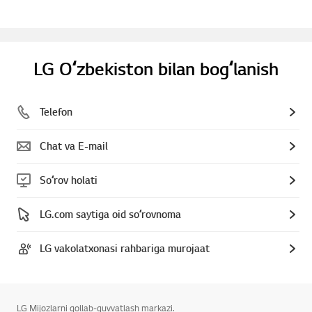
LG Oʻzbekiston bilan bogʻlanish
Telefon
Chat va E-mail
Soʻrov holati
LG.com saytiga oid soʻrovnoma
LG vakolatxonasi rahbariga murojaat
LG Mijozlarni qollab-quvvatlash markazi.