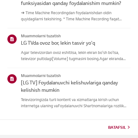
funksiyasidan qanday foydalanishim mumkin?
➔ Time Machine Recordingdan foydalanishdan oldin
quyidagilarni tekshiring. * Time Machine Recording faqat
antenna kirishi orqali raqamli kanallar orqali uzatilganda
mavjud. * Agar televizoringiz bir nechta USB saqlash
Muammolarni tuzatish
qurilmalariga ulangan ...
LG TVda ovoz bor, lekin tasvir yo'q
Agar televizordan ovoz eshitilsa, lekin ekran bo'sh bo'lsa,
televizor pultidagi[Volume] tugmasini bosing.Agar ekranda
ovoz balandligi indikatori paydo bo'lsa,
televizoringizningdispleyi yaxshi ishlayotgan bo'lishi
Muammolarni tuzatish
mumkin.Muammo tashqi quril...
[LG TV] Foydalanuvchi kelishuvlariga qanday
kelishish mumkin
Televizoringizda turli kontent va xizmatlarga kirish uchun
internetga ulaning vaFoydalanuvchi Shartnomalariga rozilik
bildiring.Agar kelishuv jarayoni muvaffaqiyatsiz bo'lsa, avval
televizoringizning internetulanishini tekshiring va mamlaka...
BATAFSIL