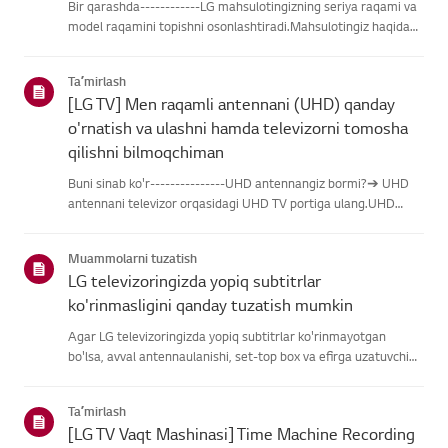
Bir qarashda------------LG mahsulotingizning seriya raqami va
model raqamini topishni osonlashtiradi.Mahsulotingiz haqidagi
ma'lumotlarni topishda yordam olish uchun quyidagitoifalardan
LG mahsulotingizni tanlang.Mahsulotingizni tanlangUshb...
Taʼmirlash
[LG TV] Men raqamli antennani (UHD) qanday
o'rnatish va ulashni hamda televizorni tomosha
qilishni bilmoqchiman
Buni sinab ko'r---------------UHD antennangiz bormi?➔ UHD
antennani televizor orqasidagi UHD TV portiga ulang.UHD
qabul qilish uchun mavjud hududlarni tekshiring.Antennani
qanday ulash kerakAntennani UHD signalini qabul qiladigan
Muammolarni tuzatish
joyga o'rn...
LG televizoringizda yopiq subtitrlar
ko'rinmasligini qanday tuzatish mumkin
Agar LG televizoringizda yopiq subtitrlar ko'rinmayotgan
bo'lsa, avval antennaulanishi, set-top box va efirga uzatuvchi
subtitrlar beradimi-yo'qliginitekshiring.Standart efir orqali efir
uchun televizoringizning Accessibility menyusidasubti...
Taʼmirlash
[LG TV Vaqt Mashinasi] Time Machine Recording