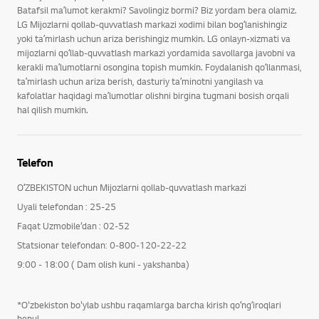
Batafsil maʼlumot kerakmi? Savolingiz bormi? Biz yordam bera olamiz.
LG Mijozlarni qollab-quvvatlash markazi xodimi bilan bogʻlanishingiz
yoki taʼmirlash uchun ariza berishingiz mumkin. LG onlayn-xizmati va
mijozlarni qoʻllab-quvvatlash markazi yordamida savollarga javobni va
kerakli maʼlumotlarni osongina topish mumkin. Foydalanish qoʻllanmasi,
taʼmirlash uchun ariza berish, dasturiy taʼminotni yangilash va
kafolatlar haqidagi maʼlumotlar olishni birgina tugmani bosish orqali
hal qilish mumkin.
Telefon
OʻZBEKISTON uchun Mijozlarni qollab-quvvatlash markazi
Uyali telefondan : 25-25
Faqat Uzmobile’dan : 02-52
Statsionar telefondan: 0-800-120-22-22
9:00 - 18:00 ( Dam olish kuni - yakshanba)
*O'zbekiston bo'ylab ushbu raqamlarga barcha kirish qoʻngʻiroqlari
bepul