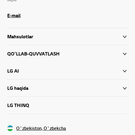
E-mail
Mahsulotlar
QO'LLAB-QUVVATLASH
LG AI
LG haqida
LG THINQ
O`zbekiston, O`zbekcha