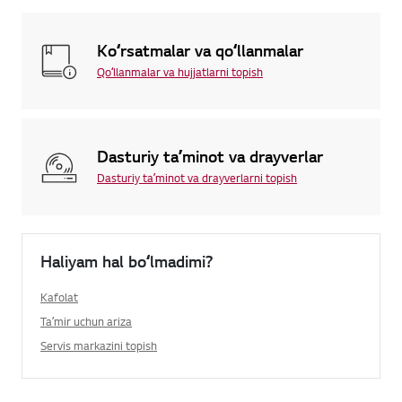
Koʻrsatmalar va qoʻllanmalar
Qoʻllanmalar va hujjatlarni topish
Dasturiy taʼminot va drayverlar
Dasturiy taʼminot va drayverlarni topish
Haliyam hal boʻlmadimi?
Kafolat
Taʼmir uchun ariza
Servis markazini topish