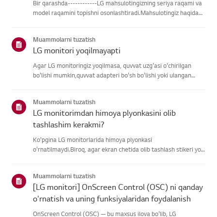
Bir qarashda------------LG mahsulotingizning seriya raqami va
model raqamini topishni osonlashtiradi.Mahsulotingiz haqidagi
ma'lumotlarni topishda yordam olish uchun quyidagitoifalardan
LG mahsulotingizni tanlang.Mahsulotingizni tanlangUshb...
Muammolarni tuzatish
LG monitori yoqilmayapti
Agar LG monitoringiz yoqilmasa, quvvat uzg'asi o'chirilgan
bo'lishi mumkin,quvvat adapteri bo'sh bo'lishi yoki ulangan
kompyuter uyqu rejimida bo'lishimumkin.Avvalo, boshqa
qurilmani quvvat uzatish chizig'iga ulab, quvvat
Muammolarni tuzatish
borliginitasdiqlan...
LG monitorimdan himoya plyonkasini olib
tashlashim kerakmi?
Ko'pgina LG monitorlarida himoya plyonkasi
o'rnatilmaydi.Biroq, agar ekran chetida olib tashlash stikeri yoki
yoqilganda ekranda bosmamatn ko'rsangiz, himoya plyonkasi
mavjud. Iltimos, faqat bunday holatlarda olibtashlang.Muhim *
Muammolarni tuzatish
Ko'pgina L...
[LG monitori] OnScreen Control (OSC) ni qanday
o'rnatish va uning funksiyalaridan foydalanish
OnScreen Control (OSC) — bu maxsus ilova bo'lib, LG