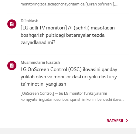
monitoringizda sichqonchayordamida [Ekran bo'linishi],
monitor sozlamalari va [Rasm rejimi]ni osonboshqarish
imkonini beradi.Agar ilova to'g'ri ishga tushmasa yoki menyu
Taʼmirlash
ko'rinmasa, LG mon...
[LG aqlli TV monitori] AI (sehrli) masofadan
boshqarish pultidagi batareyalar tezda
zaryadlanadimi?
Muammolarni tuzatish
LG OnScreen Control (OSC) ilovasini qanday
yuklab olish va monitor dasturi yoki dasturiy
ta'minotini yangilash
[OnScreen Control] — bu LG monitor funksiyalarini
kompyuteringizdan osonboshqarish imkonini beruvchi ilova,
jumladan Screen Split, monitor sozlamalariva dasturiy ta'minot
yoki dasturiy ta'minot yangilanishlari.Operatsion tizimingiz
uchun il...
BATAFSIL