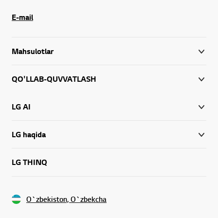
E-mail
Mahsulotlar
QO'LLAB-QUVVATLASH
LG AI
LG haqida
LG THINQ
O`zbekiston, O`zbekcha