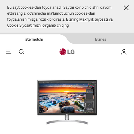
Yop
Bu sayt cookies-dan foydalanadi. Saytni koʻrib chiqishni davom
ettirsangiz, qoʻshimcha maʼlumot uchun cookies-dan
foydalanishimizga rozilik bildirasiz,
Bizning Maxfiylik Siyosati va
Cookie Siyosatimizni oʻrganib chiqing
Isteʼmolchi
Biznes
Menu
Qidirish
Mening