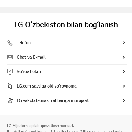
LG Oʻzbekiston bilan bogʻlanish
Telefon
Chat va E-mail
Soʻrov holati
LG.com saytiga oid soʻrovnoma
LG vakolatxonasi rahbariga murojaat
LG Mijozlarni qollab-quvvatlash markazi.
Batafsil maʼlumot kerakmi? Savolingiz bormi? Biz yordam bera olamiz.