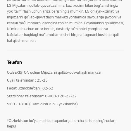
LG Mijozlarni qollab-quvvatlash markazi xodimi bilan bogʻlanishingiz
yoki taʼmirlash uchun ariza berishingiz mumkin. LG onlayn-xizmati va
mijozlarni qoʻllab-quvvatlash markazi yordamida savollarga javobni va
kerakli maʼlumotlarni osongina topish mumkin. Foydalanish qoʻllanmasi,
taʼmirlash uchun ariza berish, dasturiy taʼminotni yangilash va
kafolatlar haqidagi maʼlumotlar olishni birgina tugmani bosish orqali
hal qilish mumkin.
Telefon
OʻZBEKISTON uchun Mijozlarni qollab-quvvatlash markazi
Uyali telefondan : 25-25
Faqat Uzmobile’dan : 02-52
Statsionar telefondan: 0-800-120-22-22
9:00 - 18:00 ( Dam olish kuni - yakshanba)
*O'zbekiston bo'ylab ushbu raqamlarga barcha kirish qoʻngʻiroqlari
bepul