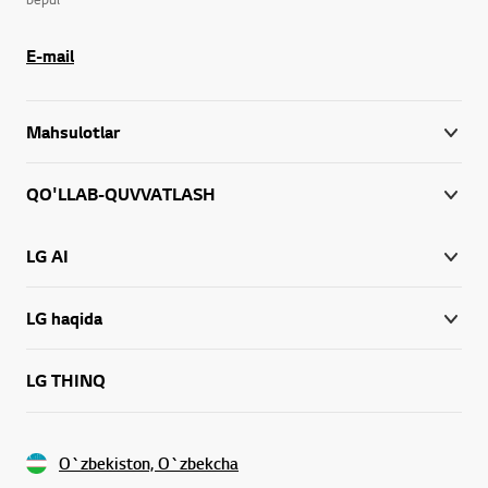
E-mail
Mahsulotlar
QO'LLAB-QUVVATLASH
LG AI
LG haqida
LG THINQ
O`zbekiston, O`zbekcha