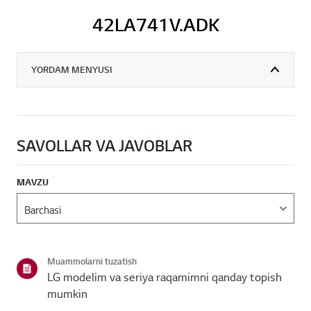
42LA741V.ADK
YORDAM MENYUSI
SAVOLLAR VA JAVOBLAR
MAVZU
Muammolarni tuzatish
LG modelim va seriya raqamimni qanday topish
mumkin