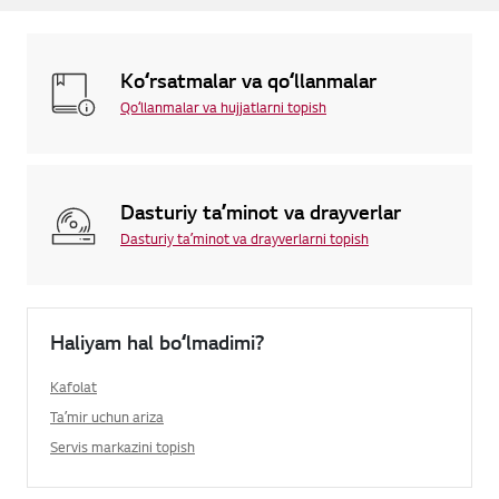
Koʻrsatmalar va qoʻllanmalar
Qoʻllanmalar va hujjatlarni topish
Dasturiy taʼminot va drayverlar
Dasturiy taʼminot va drayverlarni topish
Haliyam hal boʻlmadimi?
Kafolat
Taʼmir uchun ariza
Servis markazini topish