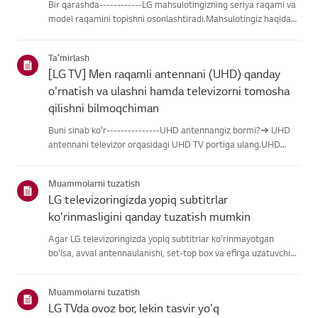
Bir qarashda------------LG mahsulotingizning seriya raqami va
model raqamini topishni osonlashtiradi.Mahsulotingiz haqidagi
ma'lumotlarni topishda yordam olish uchun quyidagitoifalardan
LG mahsulotingizni tanlang.Mahsulotingizni tanlangUshb...
Taʼmirlash
[LG TV] Men raqamli antennani (UHD) qanday
o'rnatish va ulashni hamda televizorni tomosha
qilishni bilmoqchiman
Buni sinab ko'r---------------UHD antennangiz bormi?➔ UHD
antennani televizor orqasidagi UHD TV portiga ulang.UHD
qabul qilish uchun mavjud hududlarni tekshiring.Antennani
qanday ulash kerakAntennani UHD signalini qabul qiladigan
Muammolarni tuzatish
joyga o'rn...
LG televizoringizda yopiq subtitrlar
ko'rinmasligini qanday tuzatish mumkin
Agar LG televizoringizda yopiq subtitrlar ko'rinmayotgan
bo'lsa, avval antennaulanishi, set-top box va efirga uzatuvchi
subtitrlar beradimi-yo'qliginitekshiring.Standart efir orqali efir
uchun televizoringizning Accessibility menyusidasubti...
Muammolarni tuzatish
LG TVda ovoz bor, lekin tasvir yo'q