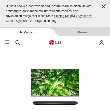
Yop
Bu sayt cookies-dan foydalanadi. Saytni koʻrib chiqishni davom
ettirsangiz, qoʻshimcha maʼlumot uchun cookies-dan
foydalanishimizga rozilik bildirasiz,
Bizning Maxfiylik Siyosati va
Cookie Siyosatimizni oʻrganib chiqing
Isteʼmolchi
Biznes
Menu
Qidirish
Mening