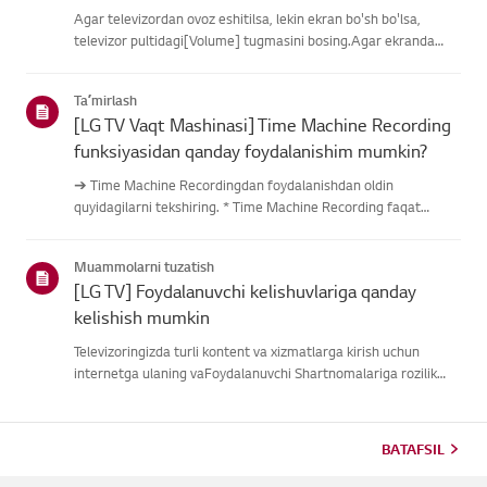
Agar televizordan ovoz eshitilsa, lekin ekran bo'sh bo'lsa,
televizor pultidagi[Volume] tugmasini bosing.Agar ekranda
ovoz balandligi indikatori paydo bo'lsa,
televizoringizningdispleyi yaxshi ishlayotgan bo'lishi
Taʼmirlash
mumkin.Muammo tashqi quril...
[LG TV Vaqt Mashinasi] Time Machine Recording
funksiyasidan qanday foydalanishim mumkin?
➔ Time Machine Recordingdan foydalanishdan oldin
quyidagilarni tekshiring. * Time Machine Recording faqat
antenna kirishi orqali raqamli kanallar orqali uzatilganda
mavjud. * Agar televizoringiz bir nechta USB saqlash
Muammolarni tuzatish
qurilmalariga ulangan ...
[LG TV] Foydalanuvchi kelishuvlariga qanday
kelishish mumkin
Televizoringizda turli kontent va xizmatlarga kirish uchun
internetga ulaning vaFoydalanuvchi Shartnomalariga rozilik
bildiring.Agar kelishuv jarayoni muvaffaqiyatsiz bo'lsa, avval
televizoringizning internetulanishini tekshiring va mamlaka...
BATAFSIL