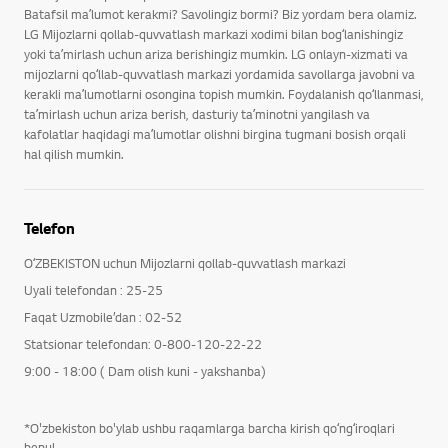
Batafsil maʼlumot kerakmi? Savolingiz bormi? Biz yordam bera olamiz.
LG Mijozlarni qollab-quvvatlash markazi xodimi bilan bogʻlanishingiz
yoki taʼmirlash uchun ariza berishingiz mumkin. LG onlayn-xizmati va
mijozlarni qoʻllab-quvvatlash markazi yordamida savollarga javobni va
kerakli maʼlumotlarni osongina topish mumkin. Foydalanish qoʻllanmasi,
taʼmirlash uchun ariza berish, dasturiy taʼminotni yangilash va
kafolatlar haqidagi maʼlumotlar olishni birgina tugmani bosish orqali
hal qilish mumkin.
Telefon
OʻZBEKISTON uchun Mijozlarni qollab-quvvatlash markazi
Uyali telefondan : 25-25
Faqat Uzmobile’dan : 02-52
Statsionar telefondan: 0-800-120-22-22
9:00 - 18:00 ( Dam olish kuni - yakshanba)
*O'zbekiston bo'ylab ushbu raqamlarga barcha kirish qoʻngʻiroqlari
bepul