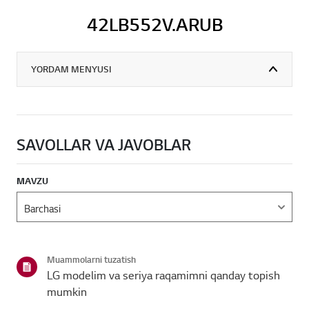
42LB552V.ARUB
YORDAM MENYUSI
SAVOLLAR VA JAVOBLAR
MAVZU
Muammolarni tuzatish
LG modelim va seriya raqamimni qanday topish
mumkin