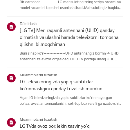
Bir qarashda------------LG mahsulotingizning seriya raqami va
model raqamini topishni osonlashtiradi.Mahsulotingiz haqidagi
ma'lumotlarni topishda yordam olish uchun quyidagitoifalardan
LG mahsulotingizni tanlang.Mahsulotingizni tanlangUshb...
Taʼmirlash
[LG TV] Men raqamli antennani (UHD) qanday
o'rnatish va ulashni hamda televizorni tomosha
qilishni bilmoqchiman
Buni sinab ko'r---------------UHD antennangiz bormi?➔ UHD
antennani televizor orqasidagi UHD TV portiga ulang.UHD
qabul qilish uchun mavjud hududlarni tekshiring.Antennani
qanday ulash kerakAntennani UHD signalini qabul qiladigan
Muammolarni tuzatish
joyga o'rn...
LG televizoringizda yopiq subtitrlar
ko'rinmasligini qanday tuzatish mumkin
Agar LG televizoringizda yopiq subtitrlar ko'rinmayotgan
bo'lsa, avval antennaulanishi, set-top box va efirga uzatuvchi
subtitrlar beradimi-yo'qliginitekshiring.Standart efir orqali efir
uchun televizoringizning Accessibility menyusidasubti...
Muammolarni tuzatish
LG TVda ovoz bor, lekin tasvir yo'q