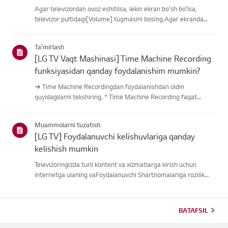
Agar televizordan ovoz eshitilsa, lekin ekran bo'sh bo'lsa,
televizor pultidagi[Volume] tugmasini bosing.Agar ekranda
ovoz balandligi indikatori paydo bo'lsa,
televizoringizningdispleyi yaxshi ishlayotgan bo'lishi
Taʼmirlash
mumkin.Muammo tashqi quril...
[LG TV Vaqt Mashinasi] Time Machine Recording
funksiyasidan qanday foydalanishim mumkin?
➔ Time Machine Recordingdan foydalanishdan oldin
quyidagilarni tekshiring. * Time Machine Recording faqat
antenna kirishi orqali raqamli kanallar orqali uzatilganda
mavjud. * Agar televizoringiz bir nechta USB saqlash
Muammolarni tuzatish
qurilmalariga ulangan ...
[LG TV] Foydalanuvchi kelishuvlariga qanday
kelishish mumkin
Televizoringizda turli kontent va xizmatlarga kirish uchun
internetga ulaning vaFoydalanuvchi Shartnomalariga rozilik
bildiring.Agar kelishuv jarayoni muvaffaqiyatsiz bo'lsa, avval
televizoringizning internetulanishini tekshiring va mamlaka...
BATAFSIL