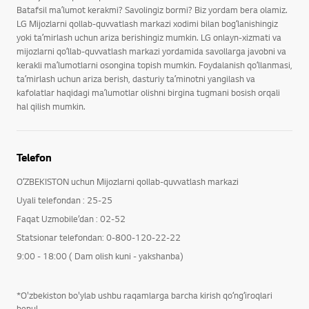
Batafsil maʼlumot kerakmi? Savolingiz bormi? Biz yordam bera olamiz.
LG Mijozlarni qollab-quvvatlash markazi xodimi bilan bogʻlanishingiz
yoki taʼmirlash uchun ariza berishingiz mumkin. LG onlayn-xizmati va
mijozlarni qoʻllab-quvvatlash markazi yordamida savollarga javobni va
kerakli maʼlumotlarni osongina topish mumkin. Foydalanish qoʻllanmasi,
taʼmirlash uchun ariza berish, dasturiy taʼminotni yangilash va
kafolatlar haqidagi maʼlumotlar olishni birgina tugmani bosish orqali
hal qilish mumkin.
Telefon
OʻZBEKISTON uchun Mijozlarni qollab-quvvatlash markazi
Uyali telefondan : 25-25
Faqat Uzmobile’dan : 02-52
Statsionar telefondan: 0-800-120-22-22
9:00 - 18:00 ( Dam olish kuni - yakshanba)
*O'zbekiston bo'ylab ushbu raqamlarga barcha kirish qoʻngʻiroqlari
bepul