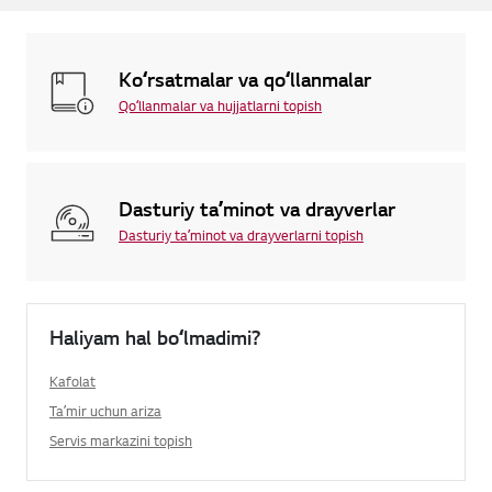
Koʻrsatmalar va qoʻllanmalar
Qoʻllanmalar va hujjatlarni topish
Dasturiy taʼminot va drayverlar
Dasturiy taʼminot va drayverlarni topish
Haliyam hal boʻlmadimi?
Kafolat
Taʼmir uchun ariza
Servis markazini topish