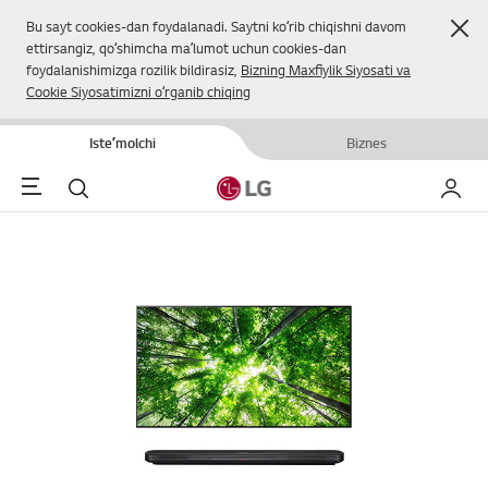
Yop
Bu sayt cookies-dan foydalanadi. Saytni koʻrib chiqishni davom
ettirsangiz, qoʻshimcha maʼlumot uchun cookies-dan
foydalanishimizga rozilik bildirasiz,
Bizning Maxfiylik Siyosati va
Cookie Siyosatimizni oʻrganib chiqing
Isteʼmolchi
Biznes
Menu
Qidirish
Mening