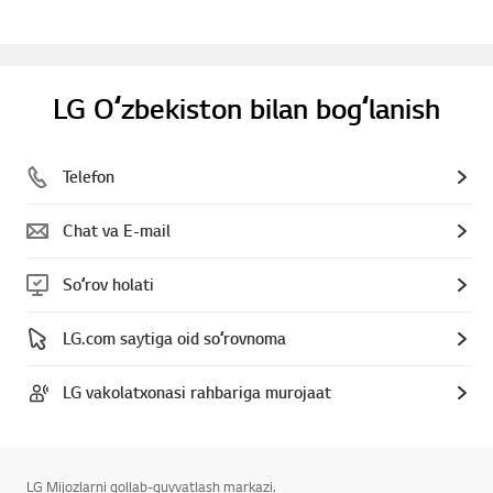
LG Oʻzbekiston bilan bogʻlanish
Telefon
Chat va E-mail
Soʻrov holati
LG.com saytiga oid soʻrovnoma
LG vakolatxonasi rahbariga murojaat
LG Mijozlarni qollab-quvvatlash markazi.