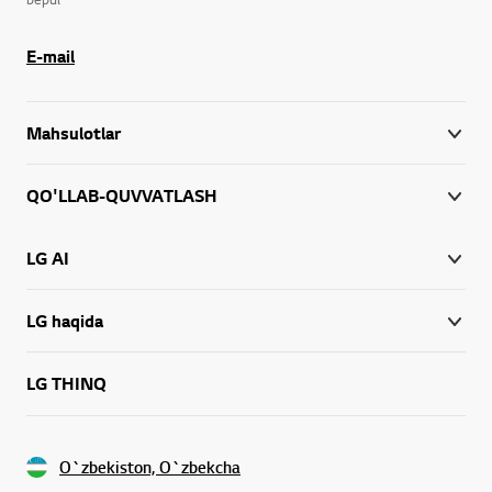
E-mail
Mahsulotlar
QO'LLAB-QUVVATLASH
LG AI
LG haqida
LG THINQ
O`zbekiston, O`zbekcha