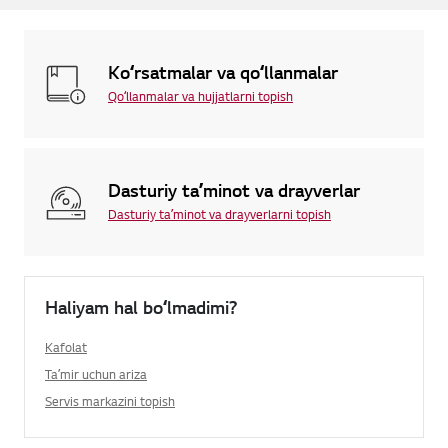
Koʻrsatmalar va qoʻllanmalar
Qoʻllanmalar va hujjatlarni topish
Dasturiy taʼminot va drayverlar
Dasturiy taʼminot va drayverlarni topish
Haliyam hal boʻlmadimi?
Kafolat
Taʼmir uchun ariza
Servis markazini topish