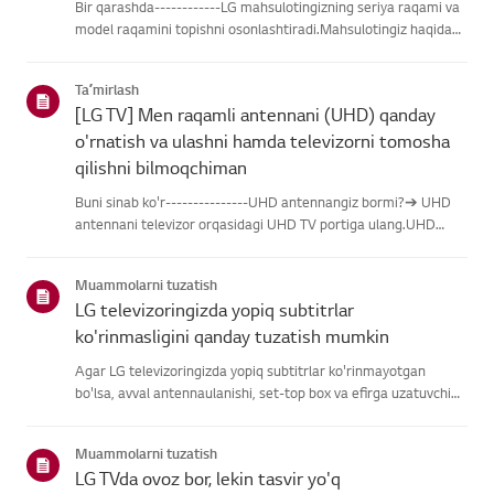
Bir qarashda------------LG mahsulotingizning seriya raqami va
model raqamini topishni osonlashtiradi.Mahsulotingiz haqidagi
ma'lumotlarni topishda yordam olish uchun quyidagitoifalardan
LG mahsulotingizni tanlang.Mahsulotingizni tanlangUshb...
Taʼmirlash
[LG TV] Men raqamli antennani (UHD) qanday
o'rnatish va ulashni hamda televizorni tomosha
qilishni bilmoqchiman
Buni sinab ko'r---------------UHD antennangiz bormi?➔ UHD
antennani televizor orqasidagi UHD TV portiga ulang.UHD
qabul qilish uchun mavjud hududlarni tekshiring.Antennani
qanday ulash kerakAntennani UHD signalini qabul qiladigan
Muammolarni tuzatish
joyga o'rn...
LG televizoringizda yopiq subtitrlar
ko'rinmasligini qanday tuzatish mumkin
Agar LG televizoringizda yopiq subtitrlar ko'rinmayotgan
bo'lsa, avval antennaulanishi, set-top box va efirga uzatuvchi
subtitrlar beradimi-yo'qliginitekshiring.Standart efir orqali efir
uchun televizoringizning Accessibility menyusidasubti...
Muammolarni tuzatish
LG TVda ovoz bor, lekin tasvir yo'q