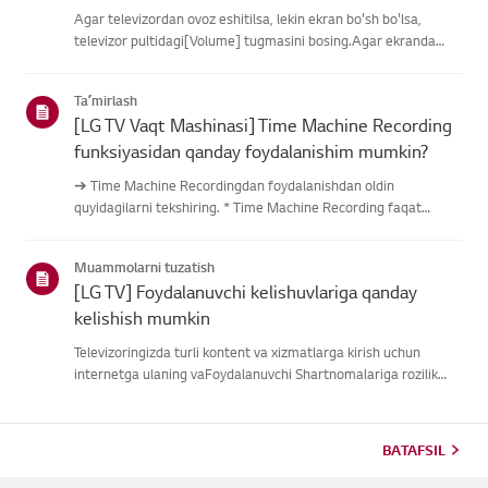
Agar televizordan ovoz eshitilsa, lekin ekran bo'sh bo'lsa,
televizor pultidagi[Volume] tugmasini bosing.Agar ekranda
ovoz balandligi indikatori paydo bo'lsa,
televizoringizningdispleyi yaxshi ishlayotgan bo'lishi
Taʼmirlash
mumkin.Muammo tashqi quril...
[LG TV Vaqt Mashinasi] Time Machine Recording
funksiyasidan qanday foydalanishim mumkin?
➔ Time Machine Recordingdan foydalanishdan oldin
quyidagilarni tekshiring. * Time Machine Recording faqat
antenna kirishi orqali raqamli kanallar orqali uzatilganda
mavjud. * Agar televizoringiz bir nechta USB saqlash
Muammolarni tuzatish
qurilmalariga ulangan ...
[LG TV] Foydalanuvchi kelishuvlariga qanday
kelishish mumkin
Televizoringizda turli kontent va xizmatlarga kirish uchun
internetga ulaning vaFoydalanuvchi Shartnomalariga rozilik
bildiring.Agar kelishuv jarayoni muvaffaqiyatsiz bo'lsa, avval
televizoringizning internetulanishini tekshiring va mamlaka...
BATAFSIL