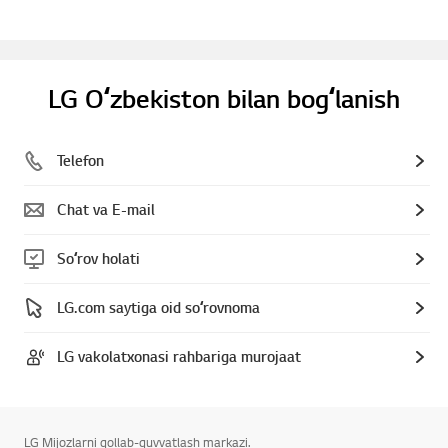
LG Oʻzbekiston bilan bogʻlanish
Telefon
Chat va E-mail
Soʻrov holati
LG.com saytiga oid soʻrovnoma
LG vakolatxonasi rahbariga murojaat
LG Mijozlarni qollab-quvvatlash markazi.