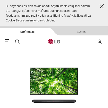
Yop
Bu sayt cookies-dan foydalanadi. Saytni koʻrib chiqishni davom
ettirsangiz, qoʻshimcha maʼlumot uchun cookies-dan
foydalanishimizga rozilik bildirasiz,
Bizning Maxfiylik Siyosati va
Cookie Siyosatimizni oʻrganib chiqing
Isteʼmolchi
Biznes
Menu
Qidirish
Mening