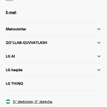
E-mail
Mahsulotlar
QO'LLAB-QUVVATLASH
LG AI
LG haqida
LG THINQ
O`zbekiston, O`zbekcha