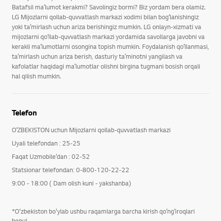
Batafsil maʼlumot kerakmi? Savolingiz bormi? Biz yordam bera olamiz.
LG Mijozlarni qollab-quvvatlash markazi xodimi bilan bogʻlanishingiz
yoki taʼmirlash uchun ariza berishingiz mumkin. LG onlayn-xizmati va
mijozlarni qoʻllab-quvvatlash markazi yordamida savollarga javobni va
kerakli maʼlumotlarni osongina topish mumkin. Foydalanish qoʻllanmasi,
taʼmirlash uchun ariza berish, dasturiy taʼminotni yangilash va
kafolatlar haqidagi maʼlumotlar olishni birgina tugmani bosish orqali
hal qilish mumkin.
Telefon
OʻZBEKISTON uchun Mijozlarni qollab-quvvatlash markazi
Uyali telefondan : 25-25
Faqat Uzmobile’dan : 02-52
Statsionar telefondan: 0-800-120-22-22
9:00 - 18:00 ( Dam olish kuni - yakshanba)
*O'zbekiston bo'ylab ushbu raqamlarga barcha kirish qoʻngʻiroqlari
bepul