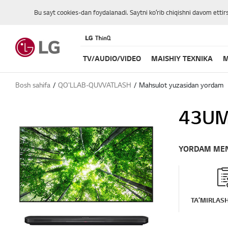
Bu sayt cookies-dan foydalanadi. Saytni koʻrib chiqishni davom ettir
TV/AUDIO/VIDEO
MAISHIY TEXNIKA
M
Bosh sahifa
QO'LLAB-QUVVATLASH
Mahsulot yuzasidan yordam
43UM
YORDAM ME
TAʼMIRLASH