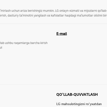
taʼmirlash uchun ariza berishingiz mumkin. LG onlayn-xizmati va mijozlarni qoʻll
ish, dasturiy taʼminotni yangilash va kafolatlar haqidagi maʼlumotlar olishni bi
E-mail
ylab ushbu raqamlarga barcha kirish
ul
QO'LLAB-QUVVATLASH
LG mahsulotingizni ro'yxatdan