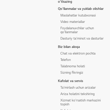
o'tkazing
Qo'llanmalar va yuklab olishlar
Maslahatlar kutubxonasi
Video materiallar
Foydalanuvchilar uchun
qo'llanmalar
Dasturiy ta'minot va dasturlar
Biz bilan aloqa
Chat va elektron pochta
Telefon
Talabnoma holati
Sizning fikringiz
Kafolat va servis
Ta'mirlash uchun arizalar
Ariza holatini tekshiring
Xizmat ko'rsatish markazini
topish