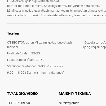
LG Mijozlarni qollab-quvvatlash markazi.
Batafsil maʼlumot kerakmi? Savolingiz bormi? Biz yordam bera olamiz.
LG Mijozlarni qollab-quvvatlash markazi xodimi bilan bogʻlanishingiz yoki 
osongina topish mumkin. Foydalanish qoʻllanmasi, taʼmirlash uchun ariza ber
Telefon
OʻZBEKISTON uchun Mijozlarni qollab-quvvatlash
*O'zbekiston bo'
markazi
qoʻngʻiroqlari bep
Uyali telefondan : 25-25
Faqat Uzmobile’dan : 02-52
Statsionar telefondan: 0-800-120-22-22
9:00 - 18:00 ( Dam olish kuni - yakshanba)
TV/AUDIO/VIDEO
MAISHIY TEXNIKA
TELEVIZORLAR
Muzlatgichlar