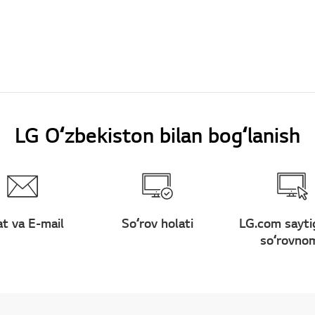
LG Oʻzbekiston bilan bogʻlanish
t va E-mail
Soʻrov holati
LG.com sayti
soʻrovno