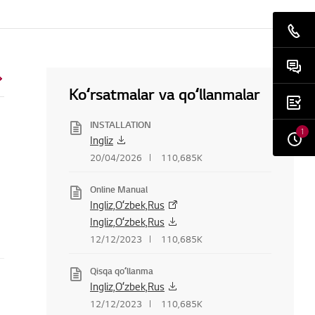
Koʻrsatmalar va qoʻllanmalar
INSTALLATION
1
Ingliz
20/04/2026
110,685K
Online Manual
Ingliz,Oʻzbek,Rus
Ingliz,Oʻzbek,Rus
12/12/2023
110,685K
Qisqa qoʻllanma
Ingliz,Oʻzbek,Rus
12/12/2023
110,685K