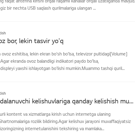
 faqat antenna kirishi orqali raqamli kanallar orqali uzatilganda mavjud
ngiz bir nechta USB saqlash qurilmalariga ulangan ...
ish
z bor, lekin tasvir yo'q
 ovoz eshitilsa, lekin ekran bo'sh bo'lsa, televizor pultidagi[Volume]
Agar ekranda ovoz balandligi indikatori paydo bo'lsa,
gdispleyi yaxshi ishlayotgan bo'lishi mumkin.Muammo tashqi quril...
ish
[LG TV] Foydalanuvchi kelishuvlariga qanday kelishish mumkin
turli kontent va xizmatlarga kirish uchun internetga ulaning
hartnomalariga rozilik bildiring.Agar kelishuv jarayoni muvaffaqiyatsiz
vizoringizning internetulanishini tekshiring va mamlaka...