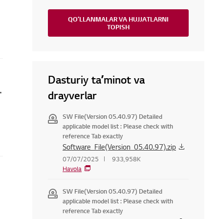
QOʻLLANMALAR VA HUJJATLARNI
TOPISH
Dasturiy taʼminot va
qanday tuzatish mumkin
drayverlar
SW File(Version 05.40.97) Detailed
applicable model list : Please check with
reference Tab exactly
Software_File(Version_05.40.97).zip
07/07/2025
933,958K
Havola
SW File(Version 05.40.97) Detailed
applicable model list : Please check with
reference Tab exactly