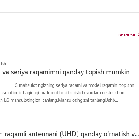
BATAFSIL
BATAFSIL
ish
 va seriya raqamimni qanday topish mumkin
-------LG mahsulotingizning seriya raqami va model raqamini topishni
hsulotingiz haqidagi ma'lumotlarni topishda yordam olish uchun
an LG mahsulotingizni tanlang.Mahsulotingizni tanlangUshb...
[LG TV] Men raqamli antennani (UHD) qanday o'rnatish va ulashni hamda televizorni tomosha qilishni bilmoqchiman