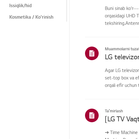
Issiqlik/hid
Buni sinab ko'r-
orqasidagi UHD T
Kosmetika / Ko'rinish
tekshiring.Anten
Masofadan
o'rn...
boshqarish/Tugmalar
Menyu/Sozlamalar
Muammolarni tuzat
Ulanishlar/Oʻrnatish
Bosh
Agar LG televizor
sahifa/ThinQ/Tarmoq/Il
ovalar
set-top box va ef
orqali efir uchun 
Savdo / Aksiyalar /
O'rnatish / Texnik
xususiyatlar
Qismlar / Aksessuarlar
Taʼmirlash
so'rovi
Xalqaro Kafolat xizmati
➔ Time Machine R
Boshqalar