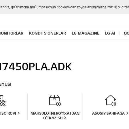
sangiz, qoʻshimcha maʼlumot uchun cookies-dan foydalanishimizga rozilik bildiras
ONITORLAR
KONDITSIONERLAR
LG MAGAZINE
LG AI
QO
7450PLA.ADK
NYUSI
 SOʻROVI
MAHSULOTNI ROʻYXATDAN
ASOSIY SAHIFAGA
OʻTKAZISH