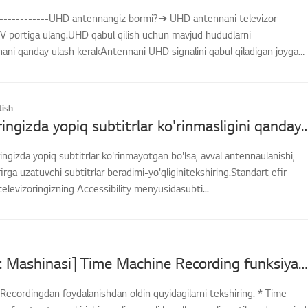
--------------UHD antennangiz bormi?➔ UHD antennani televizor
V portiga ulang.UHD qabul qilish uchun mavjud hududlarni
nani qanday ulash kerakAntennani UHD signalini qabul qiladigan joyga
ish
LG televizoringizda yopiq subtitrlar ko'rinmasligini 
ingizda yopiq subtitrlar ko'rinmayotgan bo'lsa, avval antennaulanishi,
irga uzatuvchi subtitrlar beradimi-yo'qliginitekshiring.Standart efir
televizoringizning Accessibility menyusidasubti...
[LG TV Vaqt Mashinasi] Time Machine Recording funksiyasidan qanday foydalanishim mumkin?
ecordingdan foydalanishdan oldin quyidagilarni tekshiring. * Time