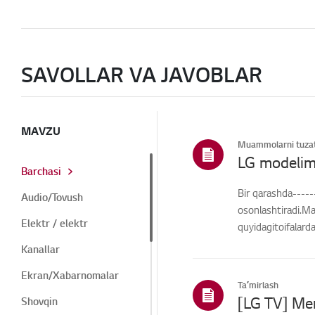
SAVOLLAR VA JAVOBLAR
MAVZU
Muammolarni tuzat
LG modelim
Barchasi
Bir qarashda-----
Audio/Tovush
osonlashtiradi.Ma
Elektr / elektr
quyidagitoifalard
Kanallar
Ekran/Xabarnomalar
Taʼmirlash
Shovqin