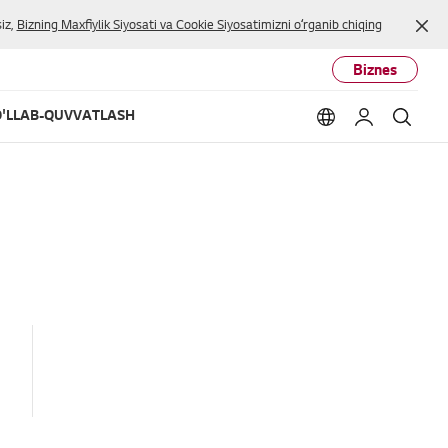
Yop
iz,
Bizning Maxfiylik Siyosati va Cookie Siyosatimizni oʻrganib chiqing
Biznes
'LLAB-QUVVATLASH
Language option
Mening LG
Qidir