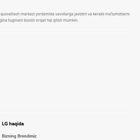
ab-quvvatlash markazi yordamida savollarga javobni va kerakli maʼlumotlarni
rgina tugmani bosish orqali hal qilish mumkin.
LG haqida
Bizning Brendimiz