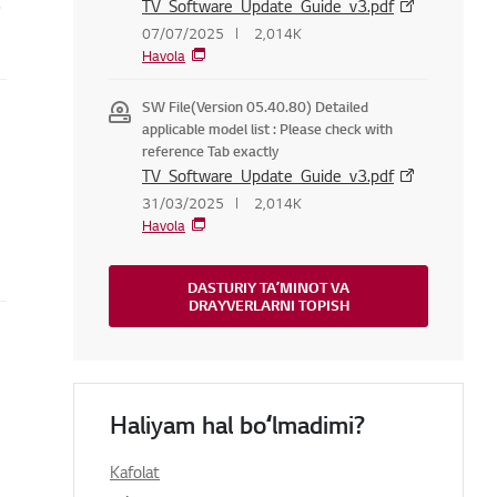
.
TV_Software_Update_Guide_v3.pdf
07/07/2025
2,014K
Havola
SW File(Version 05.40.80) Detailed
applicable model list : Please check with
reference Tab exactly
TV_Software_Update_Guide_v3.pdf
31/03/2025
2,014K
Havola
DASTURIY TAʼMINOT VA
DRAYVERLARNI TOPISH
Haliyam hal boʻlmadimi?
Kafolat