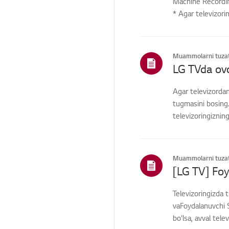
Machine Recording
* Agar televizori
Boshqa
Muammolarni tuzat
LG TVda ovo
Agar televizordan
tugmasini bosing.
televizoringiznin
Muammolarni tuzat
Televizoringizda 
vaFoydalanuvchi S
bo'lsa, avval tele