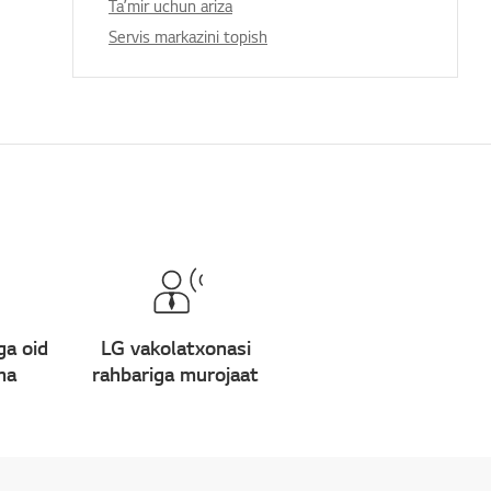
Taʼmir uchun ariza
Servis markazini topish
ga oid
LG vakolatxonasi
ma
rahbariga murojaat