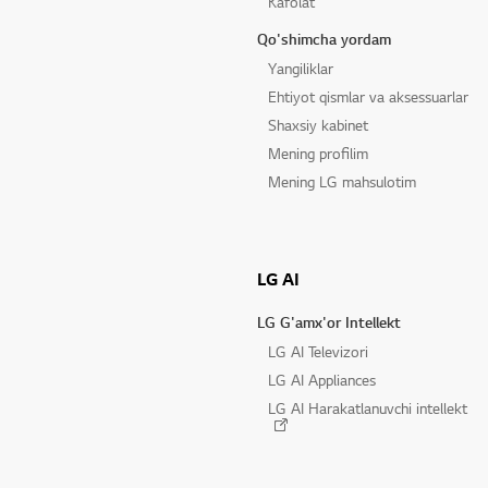
Kafolat
Qo'shimcha yordam
Yangiliklar
Ehtiyot qismlar va aksessuarlar
Shaxsiy kabinet
Mening profilim
Mening LG mahsulotim
LG AI
LG G'amx'or Intellekt
LG AI Televizori
LG AI Appliances
LG AI Harakatlanuvchi intellekt