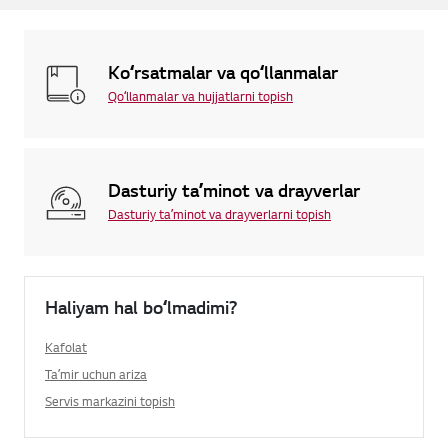
Koʻrsatmalar va qoʻllanmalar
Qoʻllanmalar va hujjatlarni topish
Dasturiy taʼminot va drayverlar
Dasturiy taʼminot va drayverlarni topish
Haliyam hal boʻlmadimi?
Kafolat
Taʼmir uchun ariza
Servis markazini topish