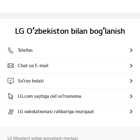
LG Oʻzbekiston bilan bogʻlanish
Telefon
Chat va E-mail
Soʻrov holati
LG.com saytiga oid soʻrovnoma
LG vakolatxonasi rahbariga murojaat
LG Mijozlarni qollab-quvvatlash markazi.