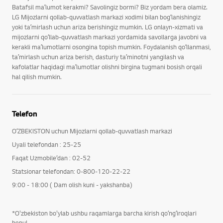
Batafsil maʼlumot kerakmi? Savolingiz bormi? Biz yordam bera olamiz.
LG Mijozlarni qollab-quvvatlash markazi xodimi bilan bogʻlanishingiz
yoki taʼmirlash uchun ariza berishingiz mumkin. LG onlayn-xizmati va
mijozlarni qoʻllab-quvvatlash markazi yordamida savollarga javobni va
kerakli maʼlumotlarni osongina topish mumkin. Foydalanish qoʻllanmasi,
taʼmirlash uchun ariza berish, dasturiy taʼminotni yangilash va
kafolatlar haqidagi maʼlumotlar olishni birgina tugmani bosish orqali
hal qilish mumkin.
Telefon
OʻZBEKISTON uchun Mijozlarni qollab-quvvatlash markazi
Uyali telefondan : 25-25
Faqat Uzmobile’dan : 02-52
Statsionar telefondan: 0-800-120-22-22
9:00 - 18:00 ( Dam olish kuni - yakshanba)
*O'zbekiston bo'ylab ushbu raqamlarga barcha kirish qoʻngʻiroqlari
bepul