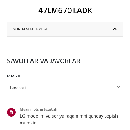
47LM670T.ADK
YORDAM MENYUSI
SAVOLLAR VA JAVOBLAR
MAVZU
Muammolarni tuzatish
LG modelim va seriya raqamimni qanday topish
mumkin