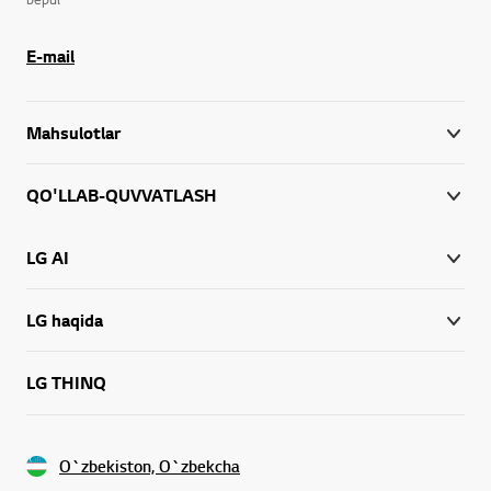
E-mail
Mahsulotlar
QO'LLAB-QUVVATLASH
LG AI
LG haqida
LG THINQ
O`zbekiston, O`zbekcha