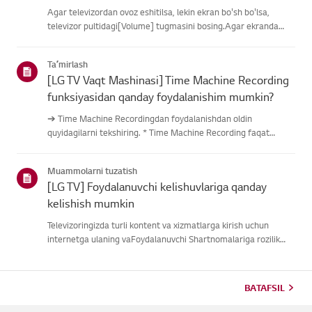
Agar televizordan ovoz eshitilsa, lekin ekran bo'sh bo'lsa,
televizor pultidagi[Volume] tugmasini bosing.Agar ekranda
ovoz balandligi indikatori paydo bo'lsa,
televizoringizningdispleyi yaxshi ishlayotgan bo'lishi
Taʼmirlash
mumkin.Muammo tashqi quril...
[LG TV Vaqt Mashinasi] Time Machine Recording
funksiyasidan qanday foydalanishim mumkin?
➔ Time Machine Recordingdan foydalanishdan oldin
quyidagilarni tekshiring. * Time Machine Recording faqat
antenna kirishi orqali raqamli kanallar orqali uzatilganda
mavjud. * Agar televizoringiz bir nechta USB saqlash
Muammolarni tuzatish
qurilmalariga ulangan ...
[LG TV] Foydalanuvchi kelishuvlariga qanday
kelishish mumkin
Televizoringizda turli kontent va xizmatlarga kirish uchun
internetga ulaning vaFoydalanuvchi Shartnomalariga rozilik
bildiring.Agar kelishuv jarayoni muvaffaqiyatsiz bo'lsa, avval
televizoringizning internetulanishini tekshiring va mamlaka...
BATAFSIL