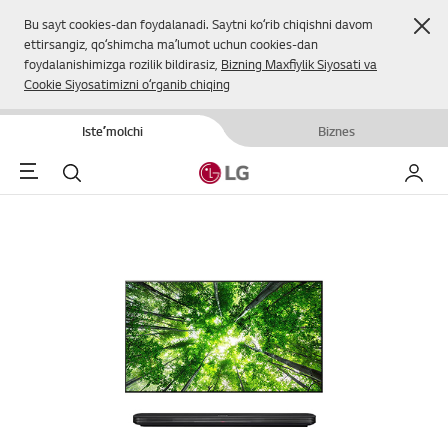
Yop
Bu sayt cookies-dan foydalanadi. Saytni koʻrib chiqishni davom
ettirsangiz, qoʻshimcha maʼlumot uchun cookies-dan
foydalanishimizga rozilik bildirasiz,
Bizning Maxfiylik Siyosati va
Cookie Siyosatimizni oʻrganib chiqing
Isteʼmolchi
Biznes
Menu
Qidirish
Mening