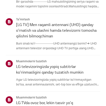
Bir qarashda------------LG mahsulotingizning seriya raqami va
model raqamini topishni osonlashtiradi.Mahsulotingiz haqidagi
ma'lumotlarni topishda yordam olish uchun quyidagitoifalardan
LG mahsulotingizni tanlang.Mahsulotingizni tanlangUshb...
Taʼmirlash
[LG TV] Men raqamli antennani (UHD) qanday
o'rnatish va ulashni hamda televizorni tomosha
qilishni bilmoqchiman
Buni sinab ko'r---------------UHD antennangiz bormi?➔ UHD
antennani televizor orqasidagi UHD TV portiga ulang.UHD
qabul qilish uchun mavjud hududlarni tekshiring.Antennani
qanday ulash kerakAntennani UHD signalini qabul qiladigan
Muammolarni tuzatish
joyga o'rn...
LG televizoringizda yopiq subtitrlar
ko'rinmasligini qanday tuzatish mumkin
Agar LG televizoringizda yopiq subtitrlar ko'rinmayotgan
bo'lsa, avval antennaulanishi, set-top box va efirga uzatuvchi
subtitrlar beradimi-yo'qliginitekshiring.Standart efir orqali efir
uchun televizoringizning Accessibility menyusidasubti...
Muammolarni tuzatish
LG TVda ovoz bor, lekin tasvir yo'q