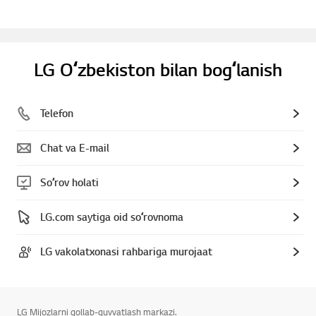
LG Oʻzbekiston bilan bogʻlanish
Telefon
Chat va E-mail
Soʻrov holati
LG.com saytiga oid soʻrovnoma
LG vakolatxonasi rahbariga murojaat
LG Mijozlarni qollab-quvvatlash markazi.