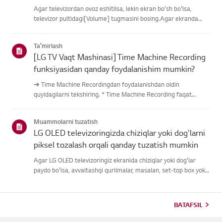
Agar televizordan ovoz eshitilsa, lekin ekran bo'sh bo'lsa,
televizor pultidagi[Volume] tugmasini bosing.Agar ekranda
ovoz balandligi indikatori paydo bo'lsa,
televizoringizningdispleyi yaxshi ishlayotgan bo'lishi
Taʼmirlash
mumkin.Muammo tashqi quril...
[LG TV Vaqt Mashinasi] Time Machine Recording
funksiyasidan qanday foydalanishim mumkin?
➔ Time Machine Recordingdan foydalanishdan oldin
quyidagilarni tekshiring. * Time Machine Recording faqat
antenna kirishi orqali raqamli kanallar orqali uzatilganda
mavjud. * Agar televizoringiz bir nechta USB saqlash
Muammolarni tuzatish
qurilmalariga ulangan ...
LG OLED televizoringizda chiziqlar yoki dog'larni
piksel tozalash orqali qanday tuzatish mumkin
Agar LG OLED televizoringiz ekranida chiziqlar yoki dog'lar
paydo bo'lsa, avvaltashqi qurilmalar, masalan, set-top box yoki
HDMI kabellari uchun ulanishnitekshiring, signal muammosi
bo'lishi mumkinligini aniqlash uchun.Agar tashqi qurilma s...
BATAFSIL