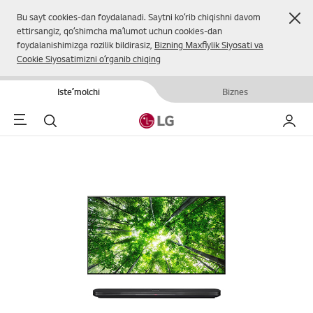
Yop
Bu sayt cookies-dan foydalanadi. Saytni koʻrib chiqishni davom
ettirsangiz, qoʻshimcha maʼlumot uchun cookies-dan
foydalanishimizga rozilik bildirasiz,
Bizning Maxfiylik Siyosati va
Cookie Siyosatimizni oʻrganib chiqing
Isteʼmolchi
Biznes
Menu
Qidirish
Mening