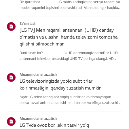
Bir qarashda------------LG mahsulotingizning seriya raqami va
model raqamini topishni osonlashtiradi.Mahsulotingiz haqidagi
ma'lumotlarni topishda yordam olish uchun quyidagitoifalardan
LG mahsulotingizni tanlang.Mahsulotingizni tanlangUshb...
Taʼmirlash
[LG TV] Men raqamli antennani (UHD) qanday
o'rnatish va ulashni hamda televizorni tomosha
qilishni bilmoqchiman
Buni sinab ko'r---------------UHD antennangiz bormi?➔ UHD
antennani televizor orqasidagi UHD TV portiga ulang.UHD
qabul qilish uchun mavjud hududlarni tekshiring.Antennani
qanday ulash kerakAntennani UHD signalini qabul qiladigan
Muammolarni tuzatish
joyga o'rn...
LG televizoringizda yopiq subtitrlar
ko'rinmasligini qanday tuzatish mumkin
Agar LG televizoringizda yopiq subtitrlar ko'rinmayotgan
bo'lsa, avval antennaulanishi, set-top box va efirga uzatuvchi
subtitrlar beradimi-yo'qliginitekshiring.Standart efir orqali efir
uchun televizoringizning Accessibility menyusidasubti...
Muammolarni tuzatish
LG TVda ovoz bor, lekin tasvir yo'q