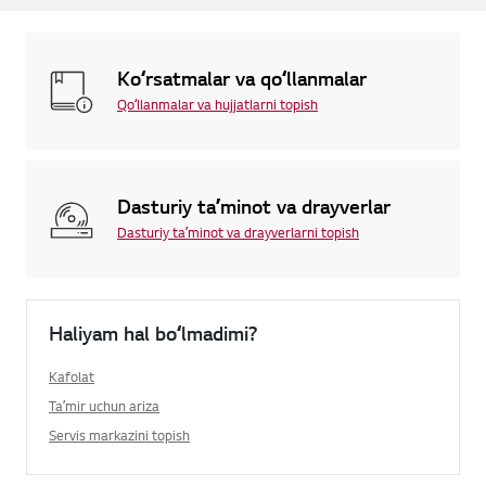
Koʻrsatmalar va qoʻllanmalar
Qoʻllanmalar va hujjatlarni topish
Dasturiy taʼminot va drayverlar
Dasturiy taʼminot va drayverlarni topish
Haliyam hal boʻlmadimi?
Kafolat
Taʼmir uchun ariza
Servis markazini topish