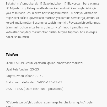
Batafsil maʼlumot kerakmi? Savolingiz bormi? Biz yordam bera olamiz.
LG Mijozlarni qollab-quvvatlash markazi xodimi bilan bogʻlanishingiz
yoki taʼmirlash uchun ariza berishingiz mumkin. LG onlayn-xizmati va
mijozlarni qoʻllab-quvvatlash markazi yordamida savollarga javobni va
kerakli maʼlumotlarni osongina topish mumkin. Foydalanish qoʻllanmasi,
taʼmirlash uchun ariza berish, dasturiy taʼminotni yangilash va
kafolatlar haqidagi maʼlumotlar olishni birgina tugmani bosish orqali
hal qilish mumkin.
Telefon
OʻZBEKISTON uchun Mijozlarni qollab-quvvatlash markazi
Uyali telefondan : 25-25
Faqat Uzmobile’dan : 02-52
Statsionar telefondan: 0-800-120-22-22
9:00 - 18:00 ( Dam olish kuni - yakshanba)
*O'zbekiston bo'ylab ushbu raqamlarga barcha kirish qoʻngʻiroqlari
bepul