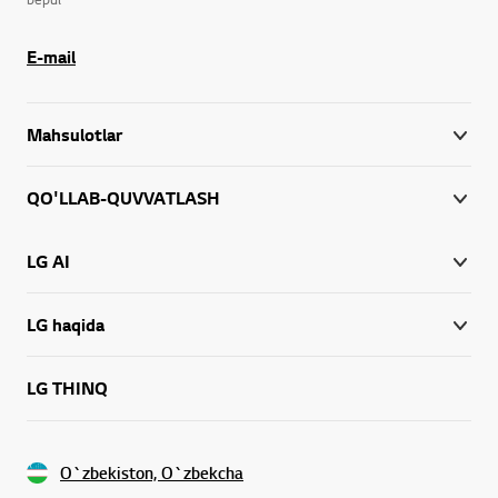
E-mail
Mahsulotlar
QO'LLAB-QUVVATLASH
LG AI
LG haqida
LG THINQ
O`zbekiston, O`zbekcha