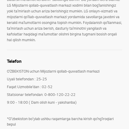
LG Mijozlarni qollab-quvvatlash markazi xodimi bilan bogʻlanishingiz
yoki taʼmirlash uchun ariza berishingiz mumkin. LG onlayn-xizmati va
mijozlarni qoʻllab-quvvatlash markazi yordamida savollarga javobni va
kerakli maʼlumotlarni osongina topish mumkin. Foydalanish qoʻllanmasi,
taʼmirlash uchun ariza berish, dasturiy taʼminotni yangilash va
kafolatlar haqidagi maʼlumotlar olishni birgina tugmani bosish orqali
hal qilish mumkin.
Telefon
OʻZBEKISTON uchun Mijozlarni qollab-quvvatlash markazi
Uyali telefondan : 25-25
Faqat Uzmobile’dan : 02-52
Statsionar telefondan: 0-800-120-22-22
9:00 - 18:00 ( Dam olish kuni - yakshanba)
*O'zbekiston bo'ylab ushbu raqamlarga barcha kirish qoʻngʻiroqlari
bepul