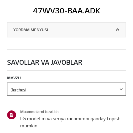
47WV30-BAA.ADK
YORDAM MENYUSI
SAVOLLAR VA JAVOBLAR
MAVZU
Muammolarni tuzatish
LG modelim va seriya raqamimni qanday topish
mumkin