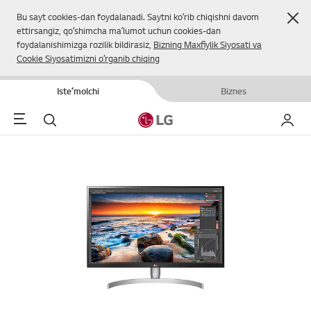
Yop
Bu sayt cookies-dan foydalanadi. Saytni koʻrib chiqishni davom
ettirsangiz, qoʻshimcha maʼlumot uchun cookies-dan
foydalanishimizga rozilik bildirasiz,
Bizning Maxfiylik Siyosati va
Cookie Siyosatimizni oʻrganib chiqing
Isteʼmolchi
Biznes
Menu
Qidirish
Mening