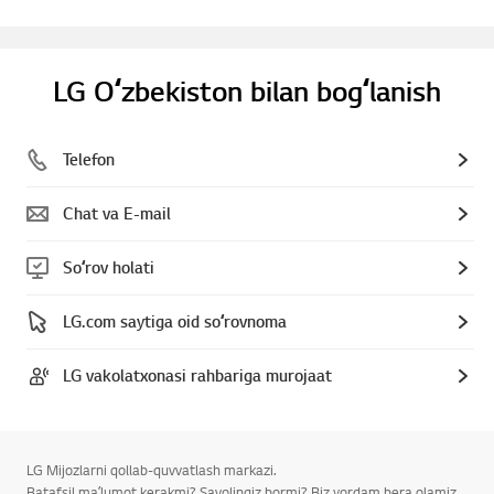
LG Oʻzbekiston bilan bogʻlanish
Telefon
Chat va E-mail
Soʻrov holati
LG.com saytiga oid soʻrovnoma
LG vakolatxonasi rahbariga murojaat
LG Mijozlarni qollab-quvvatlash markazi.
Batafsil maʼlumot kerakmi? Savolingiz bormi? Biz yordam bera olamiz.