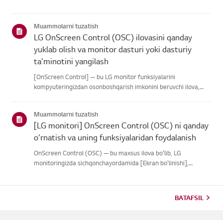
Muammolarni tuzatish
LG OnScreen Control (OSC) ilovasini qanday
yuklab olish va monitor dasturi yoki dasturiy
ta'minotini yangilash
[OnScreen Control] — bu LG monitor funksiyalarini
kompyuteringizdan osonboshqarish imkonini beruvchi ilova,
jumladan Screen Split, monitor sozlamalariva dasturiy ta'minot
yoki dasturiy ta'minot yangilanishlari.Operatsion tizimingiz
Muammolarni tuzatish
uchun il...
[LG monitori] OnScreen Control (OSC) ni qanday
o'rnatish va uning funksiyalaridan foydalanish
OnScreen Control (OSC) — bu maxsus ilova bo'lib, LG
monitoringizda sichqonchayordamida [Ekran bo'linishi],
monitor sozlamalari va [Rasm rejimi]ni osonboshqarish
imkonini beradi.Agar ilova to'g'ri ishga tushmasa yoki menyu
ko'rinmasa, LG mon...
BATAFSIL