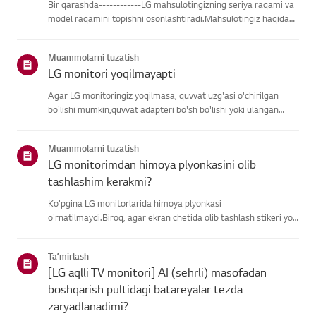
Bir qarashda------------LG mahsulotingizning seriya raqami va
model raqamini topishni osonlashtiradi.Mahsulotingiz haqidagi
ma'lumotlarni topishda yordam olish uchun quyidagitoifalardan
LG mahsulotingizni tanlang.Mahsulotingizni tanlangUshb...
Muammolarni tuzatish
LG monitori yoqilmayapti
Agar LG monitoringiz yoqilmasa, quvvat uzg'asi o'chirilgan
bo'lishi mumkin,quvvat adapteri bo'sh bo'lishi yoki ulangan
kompyuter uyqu rejimida bo'lishimumkin.Avvalo, boshqa
qurilmani quvvat uzatish chizig'iga ulab, quvvat
Muammolarni tuzatish
borliginitasdiqlan...
LG monitorimdan himoya plyonkasini olib
tashlashim kerakmi?
Ko'pgina LG monitorlarida himoya plyonkasi
o'rnatilmaydi.Biroq, agar ekran chetida olib tashlash stikeri yoki
yoqilganda ekranda bosmamatn ko'rsangiz, himoya plyonkasi
mavjud. Iltimos, faqat bunday holatlarda olibtashlang.Muhim *
Taʼmirlash
Ko'pgina L...
[LG aqlli TV monitori] AI (sehrli) masofadan
boshqarish pultidagi batareyalar tezda
zaryadlanadimi?