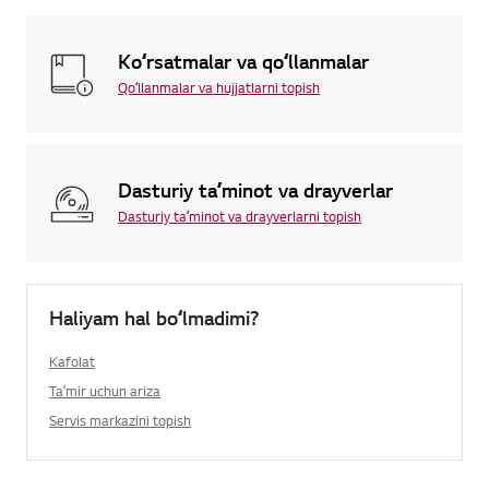
Koʻrsatmalar va qoʻllanmalar
Qoʻllanmalar va hujjatlarni topish
Dasturiy taʼminot va drayverlar
Dasturiy taʼminot va drayverlarni topish
Haliyam hal boʻlmadimi?
Kafolat
Taʼmir uchun ariza
Servis markazini topish