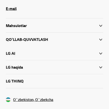
E-mail
Mahsulotlar
QO'LLAB-QUVVATLASH
LG AI
LG haqida
LG THINQ
O`zbekiston, O`zbekcha