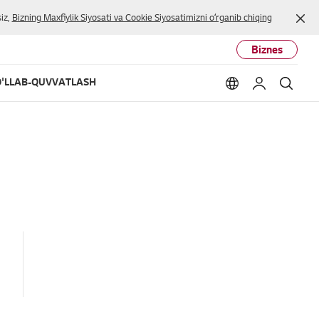
Yop
iz,
Bizning Maxfiylik Siyosati va Cookie Siyosatimizni oʻrganib chiqing
Biznes
'LLAB-QUVVATLASH
Language option
Mening LG
Qidir