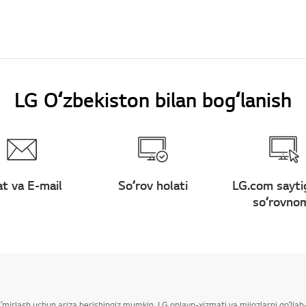
LG Oʻzbekiston bilan bogʻlanish
t va E-mail
Soʻrov holati
LG.com sayti
soʻrovno
taʼmirlash uchun ariza berishingiz mumkin. LG onlayn-xizmati va mijozlarni qoʻll