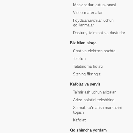
Maslahatlar kutubxonasi
Video materiallar
Foydalanuvchilar uchun
qo'llanmalar
Dasturiy ta'minot va dasturlar
Biz bilan aloqa
Chat va elektron pochta
Telefon
Talabnoma holati
Sizning fikringiz
Kafolat va servis
Ta'mirlash uchun arizalar
Ariza holatini tekshiring
Xizmat ko'rsatish markazini
topish
Kafolat
Qo'shimcha yordam