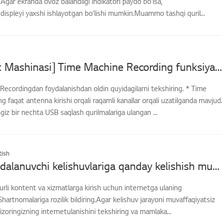
Agar ekranda ovoz balandligi indikatori paydo bo'lsa,
gdispleyi yaxshi ishlayotgan bo'lishi mumkin.Muammo tashqi quril...
[LG TV Vaqt Mashinasi] Time Machine Recording funksiyasidan qanday foydalanishim mumkin?
ecordingdan foydalanishdan oldin quyidagilarni tekshiring. * Time
 faqat antenna kirishi orqali raqamli kanallar orqali uzatilganda mavjud
ngiz bir nechta USB saqlash qurilmalariga ulangan ...
ish
[LG TV] Foydalanuvchi kelishuvlariga qanday kelishish mumkin
turli kontent va xizmatlarga kirish uchun internetga ulaning
hartnomalariga rozilik bildiring.Agar kelishuv jarayoni muvaffaqiyatsiz
vizoringizning internetulanishini tekshiring va mamlaka...