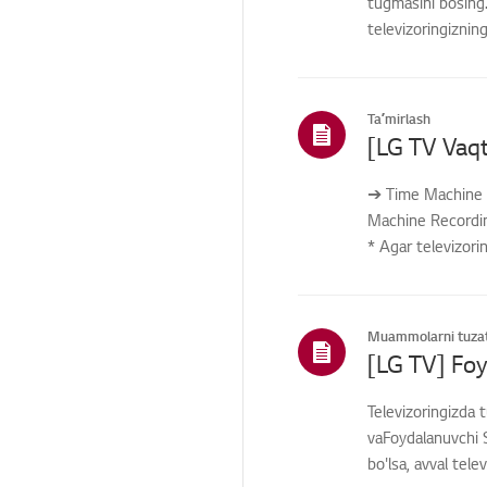
tugmasini bosing.
televizoringiznin
Boshqa
Taʼmirlash
➔ Time Machine R
Machine Recording
* Agar televizori
Muammolarni tuzat
Televizoringizda 
vaFoydalanuvchi S
bo'lsa, avval tele