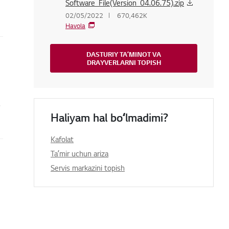
Software_File(Version_04.06.75).zip
02/05/2022
670,462K
Havola
DASTURIY TAʼMINOT VA
DRAYVERLARNI TOPISH
.
Haliyam hal boʻlmadimi?
Kafolat
Taʼmir uchun ariza
Servis markazini topish