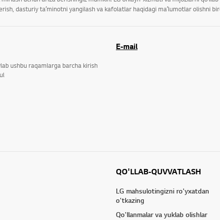
ish, dasturiy taʼminotni yangilash va kafolatlar haqidagi maʼlumotlar olishni bi
E-mail
ylab ushbu raqamlarga barcha kirish
ul
QO'LLAB-QUVVATLASH
LG mahsulotingizni ro'yxatdan
o'tkazing
Qo'llanmalar va yuklab olishlar