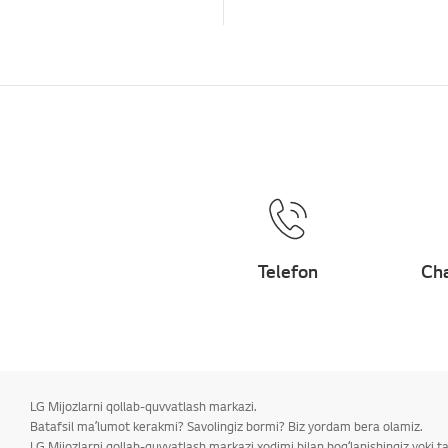
Telefon
Cha
LG Mijozlarni qollab-quvvatlash markazi.
Batafsil maʼlumot kerakmi? Savolingiz bormi? Biz yordam bera olamiz.
LG Mijozlarni qollab-quvvatlash markazi xodimi bilan bogʻlanishingiz yoki 