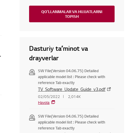
QOʻLLANMALAR VA HUJJATLARNI
TOPISH
Dasturiy taʼminot va
qanday tuzatish mumkin
drayverlar
SW File(Version 04.06.75) Detailed
applicable model list : Please check with
reference Tab exactly
TV_Software_Update_Guide_v3.pdf
02/05/2022
2,014K
Havola
SW File(Version 04.06.75) Detailed
applicable model list : Please check with
reference Tab exactly