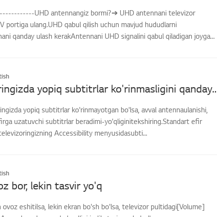
--------------UHD antennangiz bormi?➔ UHD antennani televizor
V portiga ulang.UHD qabul qilish uchun mavjud hududlarni
nani qanday ulash kerakAntennani UHD signalini qabul qiladigan joyga
ish
LG televizoringizda yopiq subtitrlar ko'rinmasligini 
ingizda yopiq subtitrlar ko'rinmayotgan bo'lsa, avval antennaulanishi,
irga uzatuvchi subtitrlar beradimi-yo'qliginitekshiring.Standart efir
televizoringizning Accessibility menyusidasubti...
ish
z bor, lekin tasvir yo'q
 ovoz eshitilsa, lekin ekran bo'sh bo'lsa, televizor pultidagi[Volume]