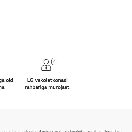
ga oid
LG vakolatxonasi
ma
rahbariga murojaat
ab-quvvatlash markazi yordamida savollarga javobni va kerakli maʼlumotlarni