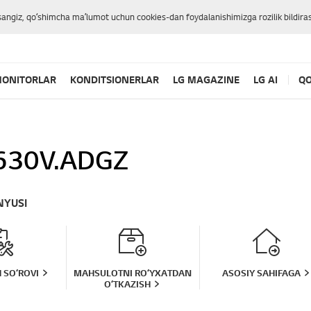
sangiz, qoʻshimcha maʼlumot uchun cookies-dan foydalanishimizga rozilik bildiras
ONITORLAR
KONDITSIONERLAR
LG MAGAZINE
LG AI
QO
630V.ADGZ
NYUSI
 SOʻROVI
MAHSULOTNI ROʻYXATDAN
ASOSIY SAHIFAGA
OʻTKAZISH