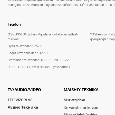
osongina topish mumkin. Foydalanish qoʻllanmasi, taʼmirlash uchun ariza ber
Telefon
OʻZBEKISTON uchun Mijozlarni qollab-quvvatlash
*O'zbekiston bo'
markazi
qoʻngʻiroqlari bep
Uyali telefondan : 25-25
Faqat Uzmobile’dan : 02-52
Statsionar telefondan: 0-800-120-22-22
9:00 - 18:00 ( Dam olish kuni - yakshanba)
TV/AUDIO/VIDEO
MAISHIY TEXNIKA
TELEVIZORLAR
Muzlatgichlar
Аудио Техника
Kir yuvish mashinalari
Mikroto'lqinli Pechlar