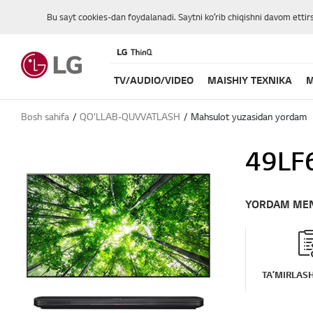
Bu sayt cookies-dan foydalanadi. Saytni koʻrib chiqishni davom ettir
TV/AUDIO/VIDEO
MAISHIY TEXNIKA
M
Bosh sahifa
QO'LLAB-QUVVATLASH
Mahsulot yuzasidan yordam
49LF
YORDAM ME
TAʼMIRLASH