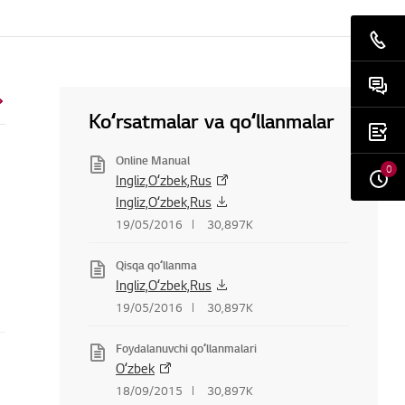
Koʻrsatmalar va qoʻllanmalar
Online Manual
0
Ingliz,Oʻzbek,Rus
Ingliz,Oʻzbek,Rus
19/05/2016
30,897K
Qisqa qoʻllanma
Ingliz,Oʻzbek,Rus
19/05/2016
30,897K
Foydalanuvchi qoʻllanmalari
Oʻzbek
18/09/2015
30,897K