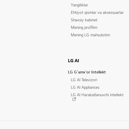
Yangiliklar
Ehtiyot qismlar va aksessuarlar
Shaxsiy kabinet
Mening profilim
Mening LG mahsulotim
LG AI
LG G'amx'or Intellekt
LG AI Televizori
LG AI Appliances
LG AI Harakatlanuvchi intellekt