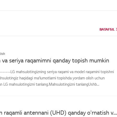
BATAFSIL
BATAFSIL
ish
 va seriya raqamimni qanday topish mumkin
-------LG mahsulotingizning seriya raqami va model raqamini topishni
hsulotingiz haqidagi ma'lumotlarni topishda yordam olish uchun
an LG mahsulotingizni tanlang.Mahsulotingizni tanlangUshb...
[LG TV] Men raqamli antennani (UHD) qanday o'rnatish va ulashni hamda televizorni tomosha qilishni bilmoqchiman