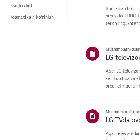
Issiqlik/hid
Buni sinab ko'r-
orqasidagi UHD T
Kosmetika / Ko'rinish
tekshiring.Anten
Masofadan
o'rn...
boshqarish/Tugmalar
Menyu/Sozlamalar
Muammolarni tuzat
Ulanishlar/Oʻrnatish
Bosh
Agar LG televizor
sahifa/ThinQ/Tarmoq/Il
ovalar
set-top box va ef
orqali efir uchun 
Savdo / Aksiyalar /
O'rnatish / Texnik
xususiyatlar
Qismlar / Aksessuarlar
Muammolarni tuzat
so'rovi
LG TVda ovo
Xalqaro Kafolat xizmati
Agar televizordan
Boshqalar