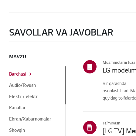
SAVOLLAR VA JAVOBLAR
MAVZU
Muammolarni tuzat
LG modelim
Barchasi
Bir qarashda-----
Audio/Tovush
osonlashtiradi.Ma
Elektr / elektr
quyidagitoifalard
Kanallar
Ekran/Xabarnomalar
Taʼmirlash
Shovqin