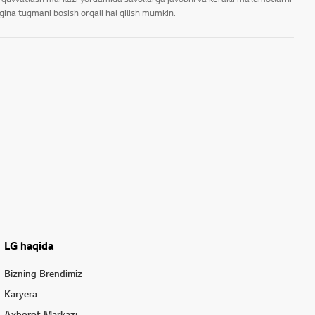
rgina tugmani bosish orqali hal qilish mumkin.
LG haqida
Bizning Brendimiz
Karyera
Axborot Markazi