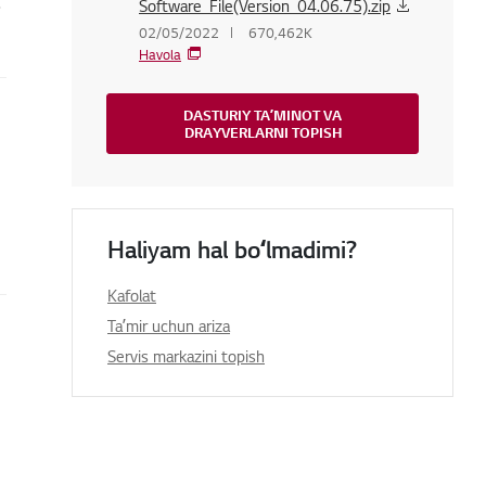
.
Software_File(Version_04.06.75).zip
02/05/2022
670,462K
Havola
DASTURIY TAʼMINOT VA
DRAYVERLARNI TOPISH
Haliyam hal boʻlmadimi?
Kafolat
Taʼmir uchun ariza
Servis markazini topish