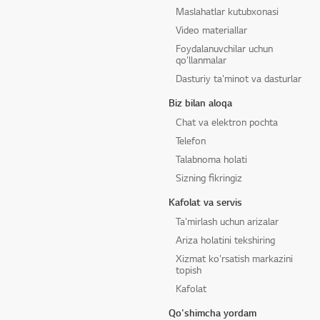
Maslahatlar kutubxonasi
Video materiallar
Foydalanuvchilar uchun
qo'llanmalar
Dasturiy ta'minot va dasturlar
Biz bilan aloqa
Chat va elektron pochta
Telefon
Talabnoma holati
Sizning fikringiz
Kafolat va servis
Ta'mirlash uchun arizalar
Ariza holatini tekshiring
Xizmat ko'rsatish markazini
topish
Kafolat
Qo'shimcha yordam