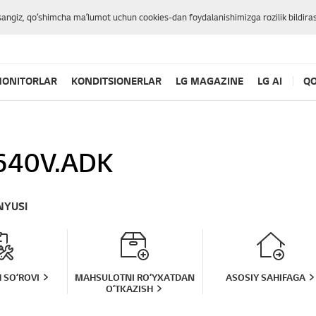
sangiz, qoʻshimcha maʼlumot uchun cookies-dan foydalanishimizga rozilik bildiras
ONITORLAR
KONDITSIONERLAR
LG MAGAZINE
LG AI
QO
640V.ADK
NYUSI
 SOʻROVI
MAHSULOTNI ROʻYXATDAN
ASOSIY SAHIFAGA
OʻTKAZISH