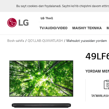
Bu sayt cookies-dan foydalanadi. Saytni koʻrib chiqishni davom ettir
TV/AUDIO/VIDEO
MAISHIY TEXNIKA
M
Bosh sahifa
QO'LLAB-QUVVATLASH
Mahsulot yuzasidan yordam
49LF
YORDAM ME
TAʼMIRLASH