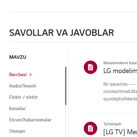
SAVOLLAR VA JAVOBLAR
MAVZU
Muammolarni tuzat
LG modelim
Barchasi
Bir qarashda-----
Audio/Tovush
osonlashtiradi.Ma
Elektr / elektr
quyidagitoifalard
Kanallar
Ekran/Xabarnomalar
Taʼmirlash
Shovqin