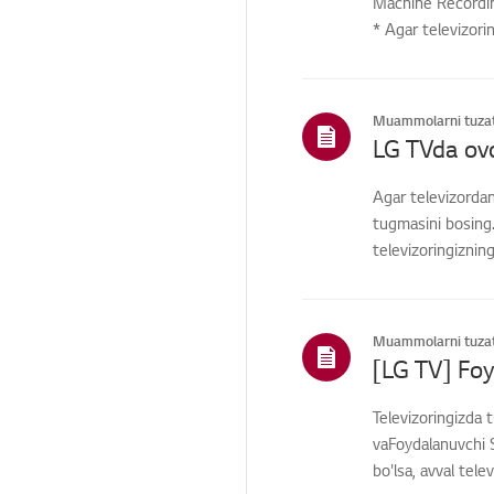
Machine Recording
* Agar televizori
Boshqa
Muammolarni tuzat
LG TVda ovo
Agar televizordan
tugmasini bosing.
televizoringiznin
Muammolarni tuzat
Televizoringizda 
vaFoydalanuvchi S
bo'lsa, avval tele