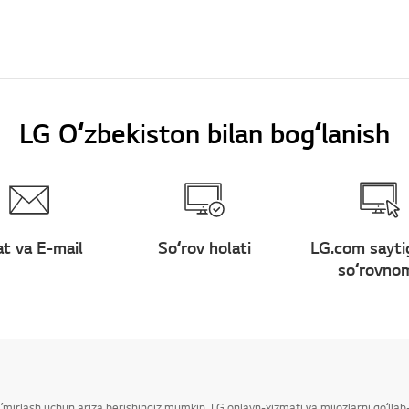
LG Oʻzbekiston bilan bogʻlanish
t va E-mail
Soʻrov holati
LG.com sayti
soʻrovno
taʼmirlash uchun ariza berishingiz mumkin. LG onlayn-xizmati va mijozlarni qoʻll