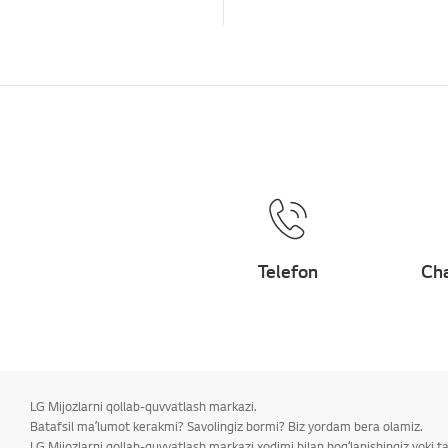
Telefon
Cha
LG Mijozlarni qollab-quvvatlash markazi.
Batafsil maʼlumot kerakmi? Savolingiz bormi? Biz yordam bera olamiz.
LG Mijozlarni qollab-quvvatlash markazi xodimi bilan bogʻlanishingiz yoki 