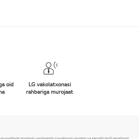
ga oid
LG vakolatxonasi
ma
rahbariga murojaat
ab-quvvatlash markazi yordamida savollarga javobni va kerakli maʼlumotlarni