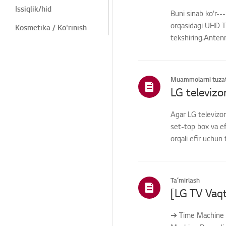
Issiqlik/hid
Buni sinab ko'r-
orqasidagi UHD T
Kosmetika / Ko'rinish
tekshiring.Anten
Masofadan
o'rn...
boshqarish/Tugmalar
Menyu/Sozlamalar
Muammolarni tuzat
Ulanishlar/Oʻrnatish
Bosh
Agar LG televizor
sahifa/ThinQ/Tarmoq/Il
ovalar
set-top box va ef
orqali efir uchun 
Savdo / Aksiyalar /
O'rnatish / Texnik
xususiyatlar
Qismlar / Aksessuarlar
Taʼmirlash
so'rovi
Xalqaro Kafolat xizmati
➔ Time Machine R
Boshqalar