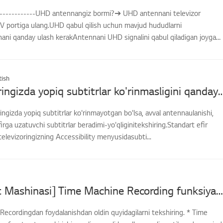
--------------UHD antennangiz bormi?➔ UHD antennani televizor
V portiga ulang.UHD qabul qilish uchun mavjud hududlarni
nani qanday ulash kerakAntennani UHD signalini qabul qiladigan joyga
ish
LG televizoringizda yopiq subtitrlar ko'rinmasligini 
ingizda yopiq subtitrlar ko'rinmayotgan bo'lsa, avval antennaulanishi,
irga uzatuvchi subtitrlar beradimi-yo'qliginitekshiring.Standart efir
televizoringizning Accessibility menyusidasubti...
[LG TV Vaqt Mashinasi] Time Machine Recording funksiyasidan qanday foydalanishim mumkin?
ecordingdan foydalanishdan oldin quyidagilarni tekshiring. * Time