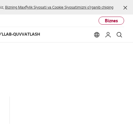
Yop
iz,
Bizning Maxfiylik Siyosati va Cookie Siyosatimizni oʻrganib chiqing
Biznes
'LLAB-QUVVATLASH
Language option
Mening LG
Qidir