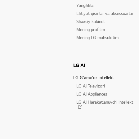
Yangiliklar
Ehtiyot qismlar va aksessuarlar
Shaxsiy kabinet
Mening profilim
Mening LG mahsulotim
LG AI
LG G'amx'or Intellekt
LG AI Televizori
LG AI Appliances
LG AI Harakatlanuvchi intellekt