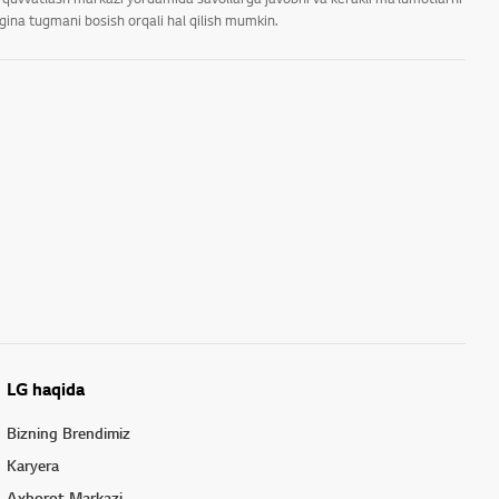
rgina tugmani bosish orqali hal qilish mumkin.
LG haqida
Bizning Brendimiz
Karyera
Axborot Markazi