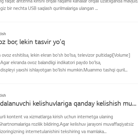
 faqat antenna kirishi orqali raqamli kanallar orqali uzatilganda mavjud
ngiz bir nechta USB saqlash qurilmalariga ulangan ...
ish
z bor, lekin tasvir yo'q
 ovoz eshitilsa, lekin ekran bo'sh bo'lsa, televizor pultidagi[Volume]
Agar ekranda ovoz balandligi indikatori paydo bo'lsa,
gdispleyi yaxshi ishlayotgan bo'lishi mumkin.Muammo tashqi quril...
ish
[LG TV] Foydalanuvchi kelishuvlariga qanday kelishish mumkin
turli kontent va xizmatlarga kirish uchun internetga ulaning
hartnomalariga rozilik bildiring.Agar kelishuv jarayoni muvaffaqiyatsiz
vizoringizning internetulanishini tekshiring va mamlaka...