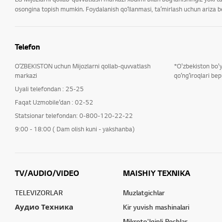
osongina topish mumkin. Foydalanish qoʻllanmasi, taʼmirlash uchun ariza ber
Telefon
OʻZBEKISTON uchun Mijozlarni qollab-quvvatlash
*O'zbekiston bo'
markazi
qoʻngʻiroqlari bep
Uyali telefondan : 25-25
Faqat Uzmobile’dan : 02-52
Statsionar telefondan: 0-800-120-22-22
9:00 - 18:00 ( Dam olish kuni - yakshanba)
TV/AUDIO/VIDEO
MAISHIY TEXNIKA
TELEVIZORLAR
Muzlatgichlar
Аудио Техника
Kir yuvish mashinalari
Mikroto'lqinli Pechlar