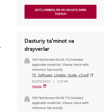
QOʻLLANMALAR VA HUJJATLARNI
TOPISH
Dasturiy taʼminot va
qanday tuzatish mumkin
drayverlar
SW File(Version 04.06.75) Detailed
applicable model list : Please check with
reference Tab exactly
TV_Software_Update_Guide_v3.pdf
02/05/2022
2,014K
Havola
SW File(Version 04.06.75) Detailed
applicable model list : Please check with
reference Tab exactly