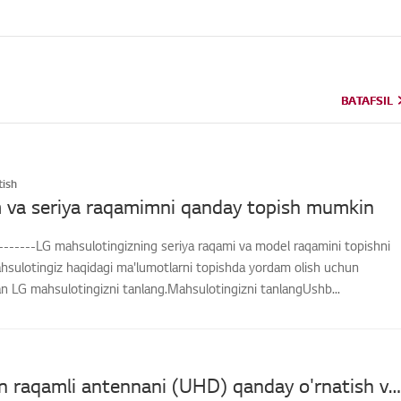
BATAFSIL
BATAFSIL
ish
 va seriya raqamimni qanday topish mumkin
-------LG mahsulotingizning seriya raqami va model raqamini topishni
hsulotingiz haqidagi ma'lumotlarni topishda yordam olish uchun
an LG mahsulotingizni tanlang.Mahsulotingizni tanlangUshb...
[LG TV] Men raqamli antennani (UHD) qanday o'rnatish va ulashni hamda televizorni tomosha qilishni bilmoqchiman