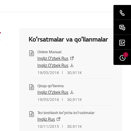
Koʻrsatmalar va qoʻllanmalar
Online Manual
1
Ingliz,Oʻzbek,Rus
Ingliz,Oʻzbek,Rus
19/05/2016
30,911K
Qisqa qoʻllanma
Ingliz,Oʻzbek,Rus
19/05/2016
30,911K
Tez boshlash boʻyicha koʻrsatmalar
Ingliz,Rus
10/11/2015
30,911K