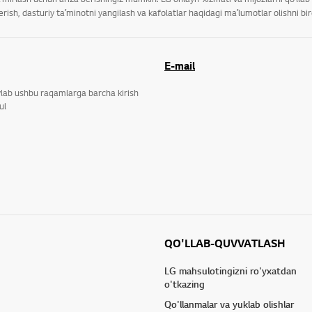
ish, dasturiy taʼminotni yangilash va kafolatlar haqidagi maʼlumotlar olishni bi
E-mail
ylab ushbu raqamlarga barcha kirish
ul
QO'LLAB-QUVVATLASH
LG mahsulotingizni ro'yxatdan
o'tkazing
Qo'llanmalar va yuklab olishlar