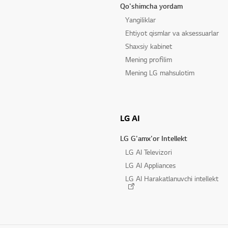
Qo'shimcha yordam
Yangiliklar
Ehtiyot qismlar va aksessuarlar
Shaxsiy kabinet
Mening profilim
Mening LG mahsulotim
LG AI
LG G'amx'or Intellekt
LG AI Televizori
LG AI Appliances
LG AI Harakatlanuvchi intellekt