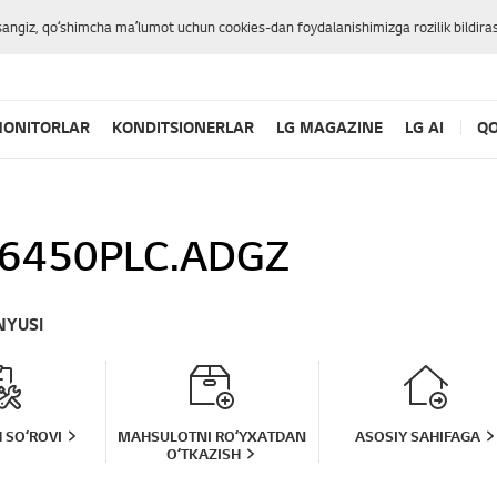
sangiz, qoʻshimcha maʼlumot uchun cookies-dan foydalanishimizga rozilik bildiras
ONITORLAR
KONDITSIONERLAR
LG MAGAZINE
LG AI
QO
6450PLC.ADGZ
NYUSI
 SOʻROVI
MAHSULOTNI ROʻYXATDAN
ASOSIY SAHIFAGA
OʻTKAZISH