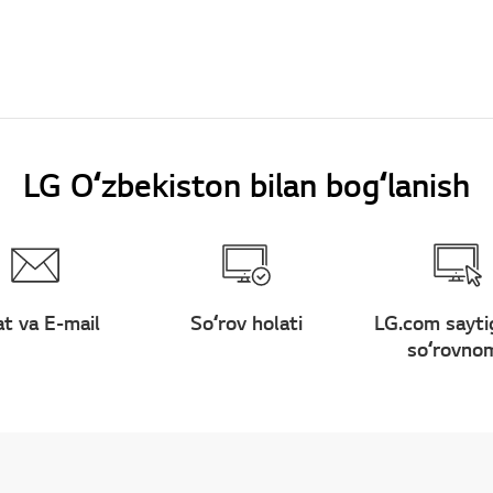
LG Oʻzbekiston bilan bogʻlanish
t va E-mail
Soʻrov holati
LG.com sayti
soʻrovno