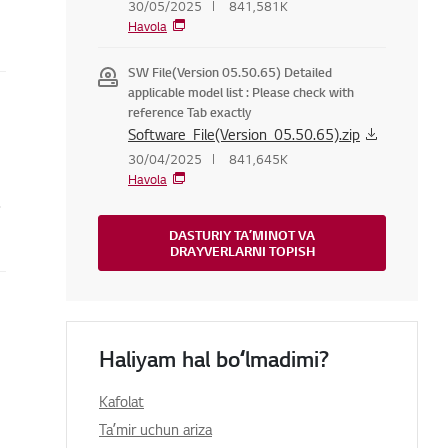
30/05/2025
841,581K
Havola
SW File(Version 05.50.65) Detailed
applicable model list : Please check with
reference Tab exactly
Software_File(Version_05.50.65).zip
30/04/2025
841,645K
Havola
.
DASTURIY TAʼMINOT VA
DRAYVERLARNI TOPISH
Haliyam hal boʻlmadimi?
Kafolat
Taʼmir uchun ariza