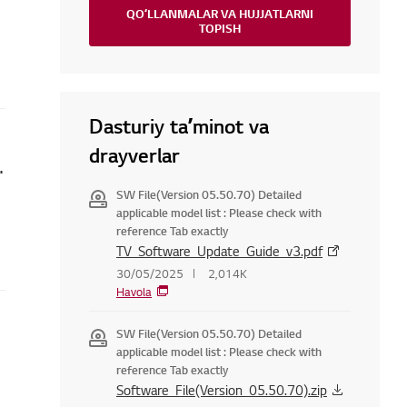
QOʻLLANMALAR VA HUJJATLARNI
TOPISH
Dasturiy taʼminot va
drayverlar
qanday tuzatish mumkin
SW File(Version 05.50.70) Detailed
applicable model list : Please check with
reference Tab exactly
TV_Software_Update_Guide_v3.pdf
30/05/2025
2,014K
Havola
SW File(Version 05.50.70) Detailed
applicable model list : Please check with
reference Tab exactly
Software_File(Version_05.50.70).zip