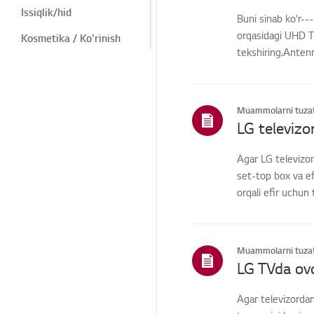
Issiqlik/hid
Buni sinab ko'r-
orqasidagi UHD T
Kosmetika / Ko'rinish
tekshiring.Anten
Masofadan
o'rn...
boshqarish/Tugmalar
Menyu/Sozlamalar
Muammolarni tuzat
Ulanishlar/Oʻrnatish
Bosh
Agar LG televizor
sahifa/ThinQ/Tarmoq/Il
ovalar
set-top box va ef
orqali efir uchun 
Savdo / Aksiyalar /
O'rnatish / Texnik
xususiyatlar
Qismlar / Aksessuarlar
Muammolarni tuzat
so'rovi
LG TVda ovo
Xalqaro Kafolat xizmati
Agar televizordan
Boshqalar