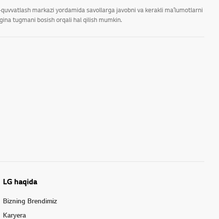
ab-quvvatlash markazi yordamida savollarga javobni va kerakli maʼlumotlarni
rgina tugmani bosish orqali hal qilish mumkin.
LG haqida
Bizning Brendimiz
Karyera