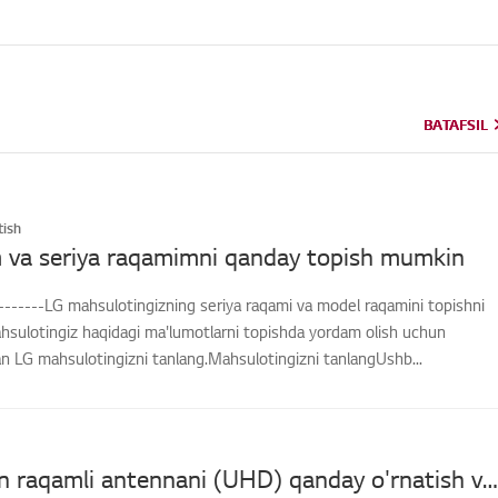
BATAFSIL
BATAFSIL
ish
 va seriya raqamimni qanday topish mumkin
-------LG mahsulotingizning seriya raqami va model raqamini topishni
hsulotingiz haqidagi ma'lumotlarni topishda yordam olish uchun
an LG mahsulotingizni tanlang.Mahsulotingizni tanlangUshb...
[LG TV] Men raqamli antennani (UHD) qanday o'rnatish va ulashni hamda televizorni tomosha qilishni bilmoqchiman