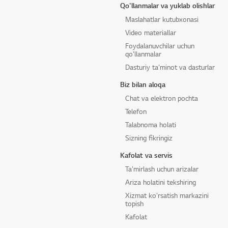
Qo'llanmalar va yuklab olishlar
Maslahatlar kutubxonasi
Video materiallar
Foydalanuvchilar uchun
qo'llanmalar
Dasturiy ta'minot va dasturlar
Biz bilan aloqa
Chat va elektron pochta
Telefon
Talabnoma holati
Sizning fikringiz
Kafolat va servis
Ta'mirlash uchun arizalar
Ariza holatini tekshiring
Xizmat ko'rsatish markazini
topish
Kafolat