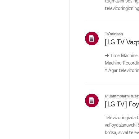
tugmasini bosing.
televizoringiznin
Boshqa
Taʼmirlash
➔ Time Machine R
Machine Recording
* Agar televizori
Muammolarni tuzat
Televizoringizda 
vaFoydalanuvchi S
bo'lsa, avval tele