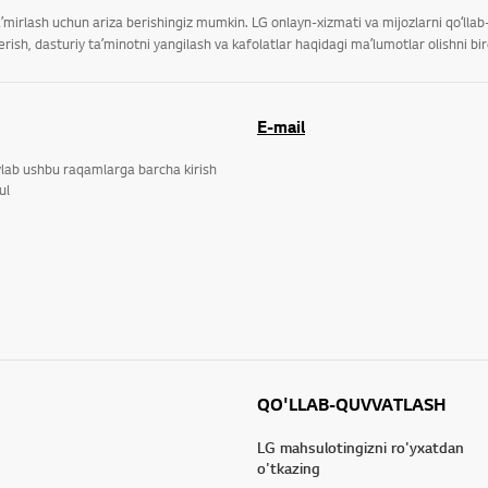
taʼmirlash uchun ariza berishingiz mumkin. LG onlayn-xizmati va mijozlarni qoʻll
ish, dasturiy taʼminotni yangilash va kafolatlar haqidagi maʼlumotlar olishni bi
E-mail
ylab ushbu raqamlarga barcha kirish
ul
QO'LLAB-QUVVATLASH
LG mahsulotingizni ro'yxatdan
o'tkazing