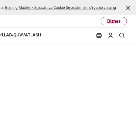
Yop
iz,
Bizning Maxfiylik Siyosati va Cookie Siyosatimizni oʻrganib chiqing
Biznes
'LLAB-QUVVATLASH
Language option
Mening LG
Qidir