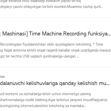
Agar ekranda ovoz balandligi indikatori paydo bo'lsa,
gdispleyi yaxshi ishlayotgan bo'lishi mumkin.Muammo tashqi quril...
[LG TV Vaqt Mashinasi] Time Machine Recording funksiyasidan qanday foydalanishim mumkin?
ecordingdan foydalanishdan oldin quyidagilarni tekshiring. * Time
 faqat antenna kirishi orqali raqamli kanallar orqali uzatilganda mavjud
ngiz bir nechta USB saqlash qurilmalariga ulangan ...
ish
[LG TV] Foydalanuvchi kelishuvlariga qanday kelishish mumkin
turli kontent va xizmatlarga kirish uchun internetga ulaning
hartnomalariga rozilik bildiring.Agar kelishuv jarayoni muvaffaqiyatsiz
vizoringizning internetulanishini tekshiring va mamlaka...