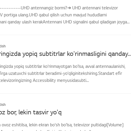
--------------UHD antennangiz bormi?➔ UHD antennani televizor
V portiga ulang.UHD qabul qilish uchun mavjud hududlarni
nani qanday ulash kerakAntennani UHD signalini qabul qiladigan joyga
ish
LG televizoringizda yopiq subtitrlar ko'rinmasligini 
ingizda yopiq subtitrlar ko'rinmayotgan bo'lsa, avval antennaulanishi,
irga uzatuvchi subtitrlar beradimi-yo'qliginitekshiring.Standart efir
televizoringizning Accessibility menyusidasubti...
ish
z bor, lekin tasvir yo'q
 ovoz eshitilsa, lekin ekran bo'sh bo'lsa, televizor pultidagi[Volume]