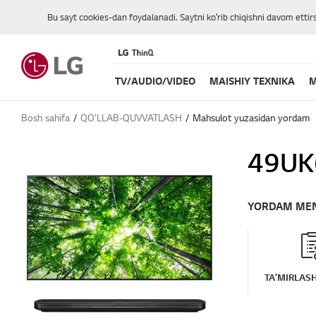
Bu sayt cookies-dan foydalanadi. Saytni koʻrib chiqishni davom ettir
TV/AUDIO/VIDEO
MAISHIY TEXNIKA
M
Bosh sahifa
QO'LLAB-QUVVATLASH
Mahsulot yuzasidan yordam
49UK
YORDAM ME
TAʼMIRLASH