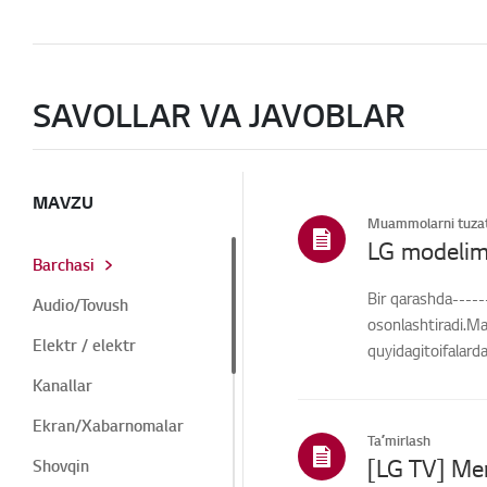
SAVOLLAR VA JAVOBLAR
MAVZU
Muammolarni tuzat
LG modelim
Barchasi
Bir qarashda-----
Audio/Tovush
osonlashtiradi.Ma
Elektr / elektr
quyidagitoifalard
Kanallar
Ekran/Xabarnomalar
Taʼmirlash
Shovqin