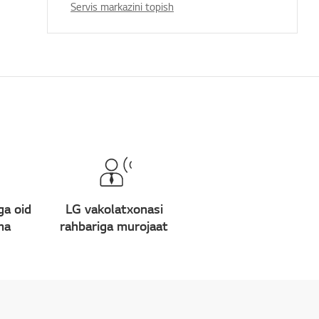
Servis markazini topish
ga oid
LG vakolatxonasi
ma
rahbariga murojaat