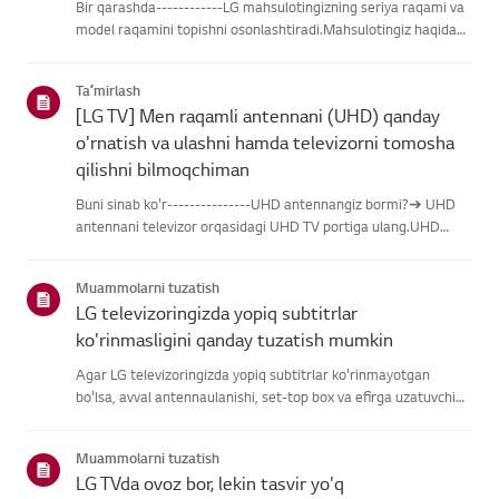
Bir qarashda------------LG mahsulotingizning seriya raqami va
model raqamini topishni osonlashtiradi.Mahsulotingiz haqidagi
ma'lumotlarni topishda yordam olish uchun quyidagitoifalardan
LG mahsulotingizni tanlang.Mahsulotingizni tanlangUshb...
Taʼmirlash
[LG TV] Men raqamli antennani (UHD) qanday
o'rnatish va ulashni hamda televizorni tomosha
qilishni bilmoqchiman
Buni sinab ko'r---------------UHD antennangiz bormi?➔ UHD
antennani televizor orqasidagi UHD TV portiga ulang.UHD
qabul qilish uchun mavjud hududlarni tekshiring.Antennani
qanday ulash kerakAntennani UHD signalini qabul qiladigan
Muammolarni tuzatish
joyga o'rn...
LG televizoringizda yopiq subtitrlar
ko'rinmasligini qanday tuzatish mumkin
Agar LG televizoringizda yopiq subtitrlar ko'rinmayotgan
bo'lsa, avval antennaulanishi, set-top box va efirga uzatuvchi
subtitrlar beradimi-yo'qliginitekshiring.Standart efir orqali efir
uchun televizoringizning Accessibility menyusidasubti...
Muammolarni tuzatish
LG TVda ovoz bor, lekin tasvir yo'q