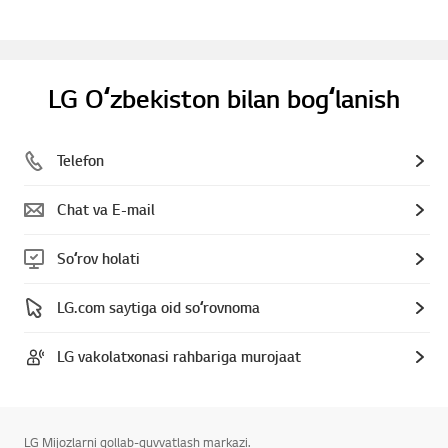
LG Oʻzbekiston bilan bogʻlanish
Telefon
Chat va E-mail
Soʻrov holati
LG.com saytiga oid soʻrovnoma
LG vakolatxonasi rahbariga murojaat
LG Mijozlarni qollab-quvvatlash markazi.