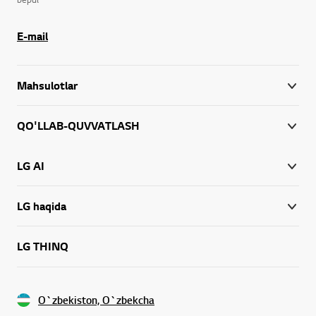
E-mail
Mahsulotlar
QO'LLAB-QUVVATLASH
LG AI
LG haqida
LG THINQ
O`zbekiston, O`zbekcha