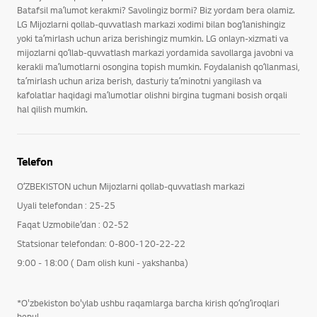
Batafsil maʼlumot kerakmi? Savolingiz bormi? Biz yordam bera olamiz.
LG Mijozlarni qollab-quvvatlash markazi xodimi bilan bogʻlanishingiz
yoki taʼmirlash uchun ariza berishingiz mumkin. LG onlayn-xizmati va
mijozlarni qoʻllab-quvvatlash markazi yordamida savollarga javobni va
kerakli maʼlumotlarni osongina topish mumkin. Foydalanish qoʻllanmasi,
taʼmirlash uchun ariza berish, dasturiy taʼminotni yangilash va
kafolatlar haqidagi maʼlumotlar olishni birgina tugmani bosish orqali
hal qilish mumkin.
Telefon
OʻZBEKISTON uchun Mijozlarni qollab-quvvatlash markazi
Uyali telefondan : 25-25
Faqat Uzmobile’dan : 02-52
Statsionar telefondan: 0-800-120-22-22
9:00 - 18:00 ( Dam olish kuni - yakshanba)
*O'zbekiston bo'ylab ushbu raqamlarga barcha kirish qoʻngʻiroqlari
bepul