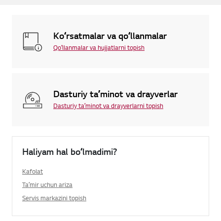
Koʻrsatmalar va qoʻllanmalar
Qoʻllanmalar va hujjatlarni topish
Dasturiy taʼminot va drayverlar
Dasturiy taʼminot va drayverlarni topish
Haliyam hal boʻlmadimi?
Kafolat
Taʼmir uchun ariza
Servis markazini topish