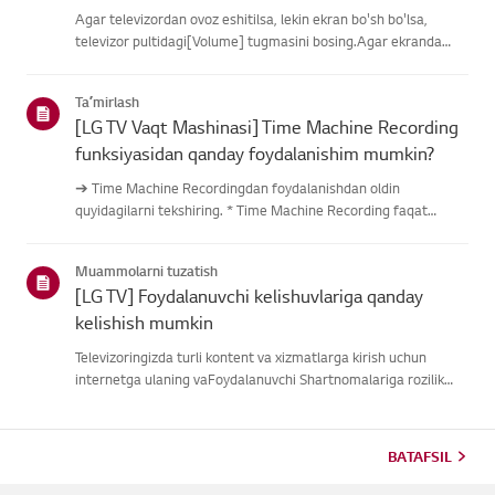
Agar televizordan ovoz eshitilsa, lekin ekran bo'sh bo'lsa,
televizor pultidagi[Volume] tugmasini bosing.Agar ekranda
ovoz balandligi indikatori paydo bo'lsa,
televizoringizningdispleyi yaxshi ishlayotgan bo'lishi
Taʼmirlash
mumkin.Muammo tashqi quril...
[LG TV Vaqt Mashinasi] Time Machine Recording
funksiyasidan qanday foydalanishim mumkin?
➔ Time Machine Recordingdan foydalanishdan oldin
quyidagilarni tekshiring. * Time Machine Recording faqat
antenna kirishi orqali raqamli kanallar orqali uzatilganda
mavjud. * Agar televizoringiz bir nechta USB saqlash
Muammolarni tuzatish
qurilmalariga ulangan ...
[LG TV] Foydalanuvchi kelishuvlariga qanday
kelishish mumkin
Televizoringizda turli kontent va xizmatlarga kirish uchun
internetga ulaning vaFoydalanuvchi Shartnomalariga rozilik
bildiring.Agar kelishuv jarayoni muvaffaqiyatsiz bo'lsa, avval
televizoringizning internetulanishini tekshiring va mamlaka...
BATAFSIL