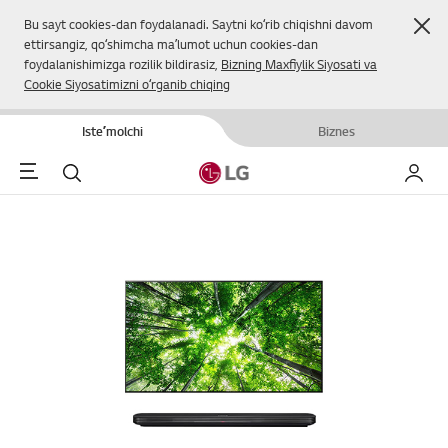
Yop
Bu sayt cookies-dan foydalanadi. Saytni koʻrib chiqishni davom
ettirsangiz, qoʻshimcha maʼlumot uchun cookies-dan
foydalanishimizga rozilik bildirasiz,
Bizning Maxfiylik Siyosati va
Cookie Siyosatimizni oʻrganib chiqing
Isteʼmolchi
Biznes
Menu
Qidirish
Mening