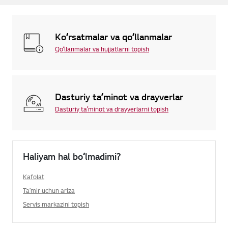
Koʻrsatmalar va qoʻllanmalar
Qoʻllanmalar va hujjatlarni topish
Dasturiy taʼminot va drayverlar
Dasturiy taʼminot va drayverlarni topish
Haliyam hal boʻlmadimi?
Kafolat
Taʼmir uchun ariza
Servis markazini topish