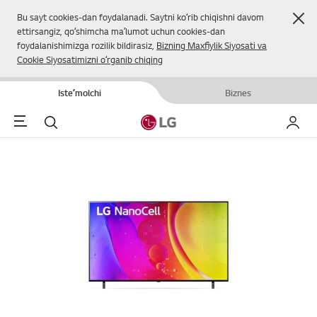
Yop
Bu sayt cookies-dan foydalanadi. Saytni koʻrib chiqishni davom
ettirsangiz, qoʻshimcha maʼlumot uchun cookies-dan
foydalanishimizga rozilik bildirasiz,
Bizning Maxfiylik Siyosati va
Cookie Siyosatimizni oʻrganib chiqing
Isteʼmolchi
Biznes
Menu
Qidirish
Mening