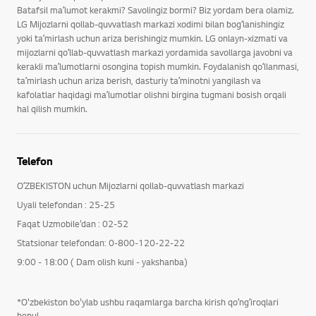
Batafsil maʼlumot kerakmi? Savolingiz bormi? Biz yordam bera olamiz.
LG Mijozlarni qollab-quvvatlash markazi xodimi bilan bogʻlanishingiz
yoki taʼmirlash uchun ariza berishingiz mumkin. LG onlayn-xizmati va
mijozlarni qoʻllab-quvvatlash markazi yordamida savollarga javobni va
kerakli maʼlumotlarni osongina topish mumkin. Foydalanish qoʻllanmasi,
taʼmirlash uchun ariza berish, dasturiy taʼminotni yangilash va
kafolatlar haqidagi maʼlumotlar olishni birgina tugmani bosish orqali
hal qilish mumkin.
Telefon
OʻZBEKISTON uchun Mijozlarni qollab-quvvatlash markazi
Uyali telefondan : 25-25
Faqat Uzmobile’dan : 02-52
Statsionar telefondan: 0-800-120-22-22
9:00 - 18:00 ( Dam olish kuni - yakshanba)
*O'zbekiston bo'ylab ushbu raqamlarga barcha kirish qoʻngʻiroqlari
bepul