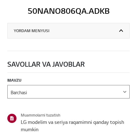
50NANO806QA.ADKB
YORDAM MENYUSI
SAVOLLAR VA JAVOBLAR
MAVZU
Muammolarni tuzatish
LG modelim va seriya raqamimni qanday topish
mumkin