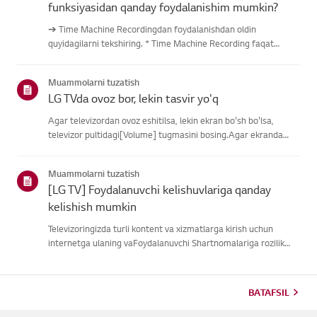
funksiyasidan qanday foydalanishim mumkin?
➔ Time Machine Recordingdan foydalanishdan oldin
quyidagilarni tekshiring. * Time Machine Recording faqat
antenna kirishi orqali raqamli kanallar orqali uzatilganda
mavjud. * Agar televizoringiz bir nechta USB saqlash
Muammolarni tuzatish
qurilmalariga ulangan ...
LG TVda ovoz bor, lekin tasvir yo'q
Agar televizordan ovoz eshitilsa, lekin ekran bo'sh bo'lsa,
televizor pultidagi[Volume] tugmasini bosing.Agar ekranda
ovoz balandligi indikatori paydo bo'lsa,
televizoringizningdispleyi yaxshi ishlayotgan bo'lishi
Muammolarni tuzatish
mumkin.Muammo tashqi quril...
[LG TV] Foydalanuvchi kelishuvlariga qanday
kelishish mumkin
Televizoringizda turli kontent va xizmatlarga kirish uchun
internetga ulaning vaFoydalanuvchi Shartnomalariga rozilik
bildiring.Agar kelishuv jarayoni muvaffaqiyatsiz bo'lsa, avval
televizoringizning internetulanishini tekshiring va mamlaka...
BATAFSIL