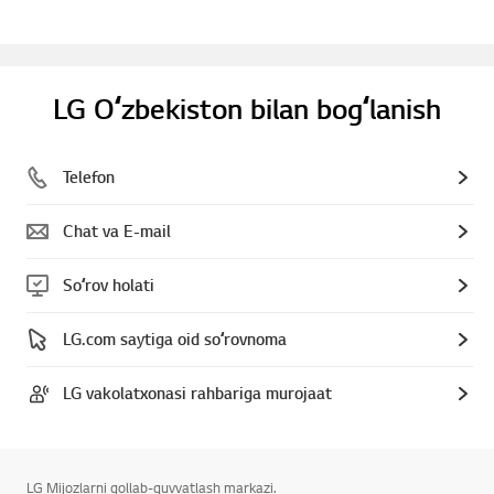
LG Oʻzbekiston bilan bogʻlanish
Telefon
Chat va E-mail
Soʻrov holati
LG.com saytiga oid soʻrovnoma
LG vakolatxonasi rahbariga murojaat
LG Mijozlarni qollab-quvvatlash markazi.