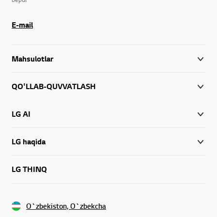
E-mail
Mahsulotlar
QO'LLAB-QUVVATLASH
LG AI
LG haqida
LG THINQ
O`zbekiston, O`zbekcha