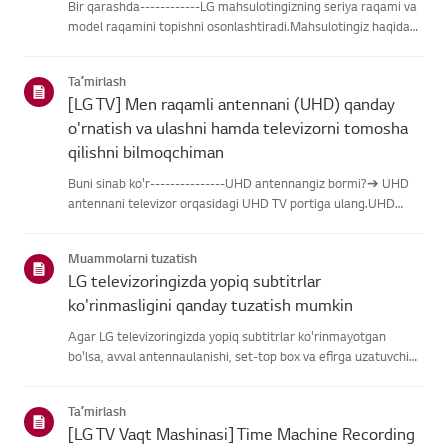
Bir qarashda------------LG mahsulotingizning seriya raqami va
model raqamini topishni osonlashtiradi.Mahsulotingiz haqidagi
ma'lumotlarni topishda yordam olish uchun quyidagitoifalardan
LG mahsulotingizni tanlang.Mahsulotingizni tanlangUshb...
Taʼmirlash
[LG TV] Men raqamli antennani (UHD) qanday
o'rnatish va ulashni hamda televizorni tomosha
qilishni bilmoqchiman
Buni sinab ko'r---------------UHD antennangiz bormi?➔ UHD
antennani televizor orqasidagi UHD TV portiga ulang.UHD
qabul qilish uchun mavjud hududlarni tekshiring.Antennani
qanday ulash kerakAntennani UHD signalini qabul qiladigan
Muammolarni tuzatish
joyga o'rn...
LG televizoringizda yopiq subtitrlar
ko'rinmasligini qanday tuzatish mumkin
Agar LG televizoringizda yopiq subtitrlar ko'rinmayotgan
bo'lsa, avval antennaulanishi, set-top box va efirga uzatuvchi
subtitrlar beradimi-yo'qliginitekshiring.Standart efir orqali efir
uchun televizoringizning Accessibility menyusidasubti...
Taʼmirlash
[LG TV Vaqt Mashinasi] Time Machine Recording