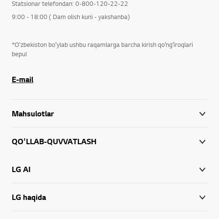
Statsionar telefondan: 0-800-120-22-22
9:00 - 18:00 ( Dam olish kuni - yakshanba)
*O'zbekiston bo'ylab ushbu raqamlarga barcha kirish qoʻngʻiroqlari
bepul
E-mail
Mahsulotlar
QO'LLAB-QUVVATLASH
LG AI
LG haqida