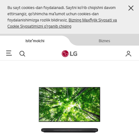
Yop
Bu sayt cookies-dan foydalanadi. Saytni koʻrib chiqishni davom
ettirsangiz, qoʻshimcha maʼlumot uchun cookies-dan
foydalanishimizga rozilik bildirasiz,
Bizning Maxfiylik Siyosati va
Cookie Siyosatimizni oʻrganib chiqing
Isteʼmolchi
Biznes
Menu
Qidirish
Mening