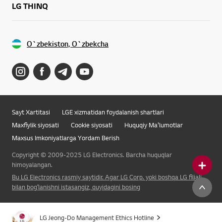
LG THINQ
O`zbekiston, O`zbekcha
Sayt Xartitasi
LGE xizmatidan foydalanish shartlari
Maxfiylik siyosati
Cookie siyosati
Huquqiy Ma'lumotlar
Maxsus Imkoniyatlarga Yordam Berish
Copyright © 2009-2025 LG Electronics. Barcha huquqlar
himoyalangan.
Bu LG Electronics rasmiy saytidir. Agar LG Corp. yoki boshqa LG filiali
bilan bogʻlanishni istasangiz, quyidagini bosing
LG Jeong-Do Management Ethics Hotline