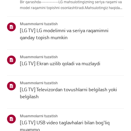
Bir qarashda------------LG mahsulotingizning seriya raqami va
model raqamini topishni osonlashtiradi.Mahsulotingiz haqidagi
ma'lumotlarni topishda yordam olish uchun quyidagitoifalardan
LG mahsulotingizni tanlang.Mahsulotingizni tanlangUshb...
Muammolarni tuzatish
[LG TV] LG modelimni va seriya raqamimni
qanday topish mumkin
Muammolarni tuzatish
[LG TV] Ekran uzilib qoladi va muzlaydi
Muammolarni tuzatish
[LG TV] Televizordan tovushlarni belgilash yoki
belgilash
Muammolarni tuzatish
[LG TV] USB video taglavhalari bilan bog'liq
muammo