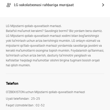
LG vakolatxonasi rahbariga murojaat
LG Mijozlarni qollab-quvvatlash markazi.
Batafsil maʼlumot kerakmi? Savolingiz bormi? Biz yordam bera olamiz.
LG Mijozlarni qollab-quvvatlash markazi xodimi bilan bogʻlanishingiz
yoki taʼmirlash uchun ariza berishingiz mumkin. LG onlayn-xizmati va
mijozlarni qoʻllab-quvvatlash markazi yordamida savollarga javobni va
kerakli maʼlumotlarni osongina topish mumkin. Foydalanish qoʻllanmasi,
taʼmirlash uchun ariza berish, dasturiy taʼminotni yangilash va
kafolatlar haqidagi maʼlumotlar olishni birgina tugmani bosish orqali
hal qilish mumkin.
Telefon
OʻZBEKISTON uchun Mijozlarni qollab-quvvatlash markazi
Uyali telefondan : 25-25
Faqat Uzmobile’dan : 02-52