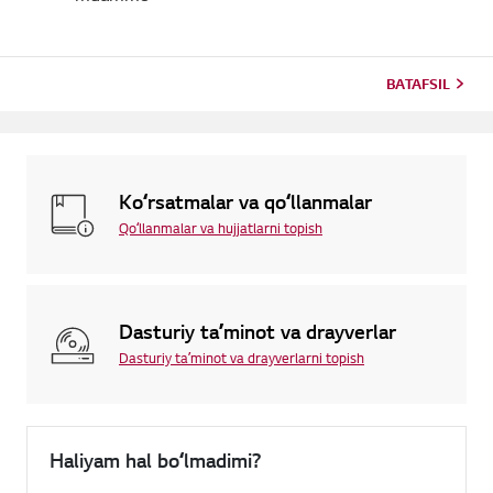
BATAFSIL
Koʻrsatmalar va qoʻllanmalar
Qoʻllanmalar va hujjatlarni topish
Dasturiy taʼminot va drayverlar
Dasturiy taʼminot va drayverlarni topish
Haliyam hal boʻlmadimi?