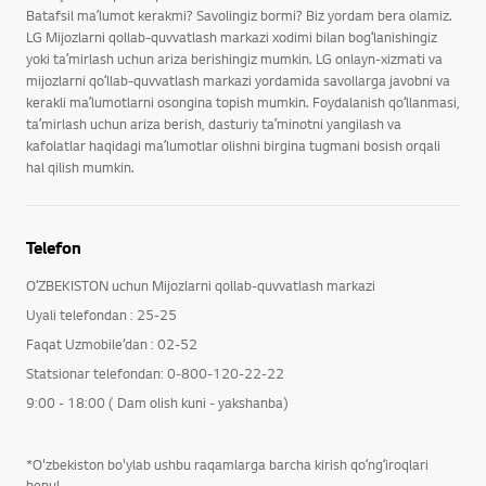
Batafsil maʼlumot kerakmi? Savolingiz bormi? Biz yordam bera olamiz.
LG Mijozlarni qollab-quvvatlash markazi xodimi bilan bogʻlanishingiz
yoki taʼmirlash uchun ariza berishingiz mumkin. LG onlayn-xizmati va
mijozlarni qoʻllab-quvvatlash markazi yordamida savollarga javobni va
kerakli maʼlumotlarni osongina topish mumkin. Foydalanish qoʻllanmasi,
taʼmirlash uchun ariza berish, dasturiy taʼminotni yangilash va
kafolatlar haqidagi maʼlumotlar olishni birgina tugmani bosish orqali
hal qilish mumkin.
Telefon
OʻZBEKISTON uchun Mijozlarni qollab-quvvatlash markazi
Uyali telefondan : 25-25
Faqat Uzmobile’dan : 02-52
Statsionar telefondan: 0-800-120-22-22
9:00 - 18:00 ( Dam olish kuni - yakshanba)
*O'zbekiston bo'ylab ushbu raqamlarga barcha kirish qoʻngʻiroqlari
bepul