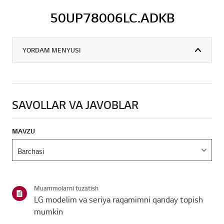
50UP78006LC.ADKB
YORDAM MENYUSI
SAVOLLAR VA JAVOBLAR
MAVZU
Muammolarni tuzatish
LG modelim va seriya raqamimni qanday topish
mumkin