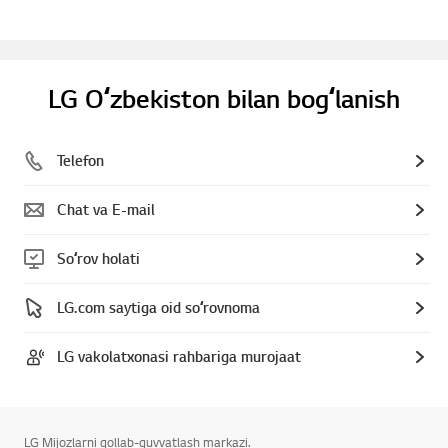
LG Oʻzbekiston bilan bogʻlanish
Telefon
Chat va E-mail
Soʻrov holati
LG.com saytiga oid soʻrovnoma
LG vakolatxonasi rahbariga murojaat
LG Mijozlarni qollab-quvvatlash markazi.