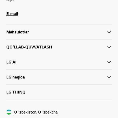
E-mail
Mahsulotlar
QO'LLAB-QUVVATLASH
LG AI
LG haqida
LG THINQ
O`zbekiston, O`zbekcha