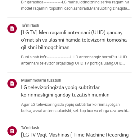
Bir qarashda------------LG mahsulotingizning seriya raqami va
model raqamini topishni osonlashtiradi.Mahsulotingiz haqidagi
ma'lumotlarni topishda yordam olish uchun quyidagitoifalardan
LG mahsulotingizni tanlang.Mahsulotingizni tanlangUshb...
Taʼmirlash
[LG TV] Men raqamli antennani (UHD) qanday
o'rnatish va ulashni hamda televizorni tomosha
qilishni bilmoqchiman
Buni sinab ko'r---------------UHD antennangiz bormi?➔ UHD
antennani televizor orqasidagi UHD TV portiga ulang.UHD
qabul qilish uchun mavjud hududlarni tekshiring.Antennani
qanday ulash kerakAntennani UHD signalini qabul qiladigan
Muammolarni tuzatish
joyga o'rn...
LG televizoringizda yopiq subtitrlar
ko'rinmasligini qanday tuzatish mumkin
Agar LG televizoringizda yopiq subtitrlar ko'rinmayotgan
bo'lsa, avval antennaulanishi, set-top box va efirga uzatuvchi
subtitrlar beradimi-yo'qliginitekshiring.Standart efir orqali efir
uchun televizoringizning Accessibility menyusidasubti...
Taʼmirlash
[LG TV Vaqt Mashinasi] Time Machine Recording