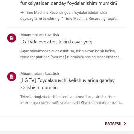
funksiyasidan qanday foydalanishim mumkin?
➔ Time Machine Recordingdan foydalanishdan oldin
quyidagilarni tekshiring. * Time Machine Recording faqat
antenna kirishi orqali raqamli kanallar orqali uzatilganda
mavjud. * Agar televizoringiz bir nechta USB saqlash
Muammolarni tuzatish
qurilmalariga ulangan ...
LG TVda ovoz bor, lekin tasvir yo'q
Agar televizordan ovoz eshitilsa, lekin ekran bo'sh bo'lsa,
televizor pultidagi[Volume] tugmasini bosing.Agar ekranda
ovoz balandligi indikatori paydo bo'lsa,
televizoringizningdispleyi yaxshi ishlayotgan bo'lishi
Muammolarni tuzatish
mumkin.Muammo tashqi quril...
[LG TV] Foydalanuvchi kelishuvlariga qanday
kelishish mumkin
Televizoringizda turli kontent va xizmatlarga kirish uchun
internetga ulaning vaFoydalanuvchi Shartnomalariga rozilik
bildiring.Agar kelishuv jarayoni muvaffaqiyatsiz bo'lsa, avval
televizoringizning internetulanishini tekshiring va mamlaka...
BATAFSIL