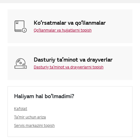
Koʻrsatmalar va qoʻllanmalar
Qoʻllanmalar va hujjatlarni topish
Dasturiy taʼminot va drayverlar
Dasturiy taʼminot va drayverlarni topish
Haliyam hal boʻlmadimi?
Kafolat
Taʼmir uchun ariza
Servis markazini topish