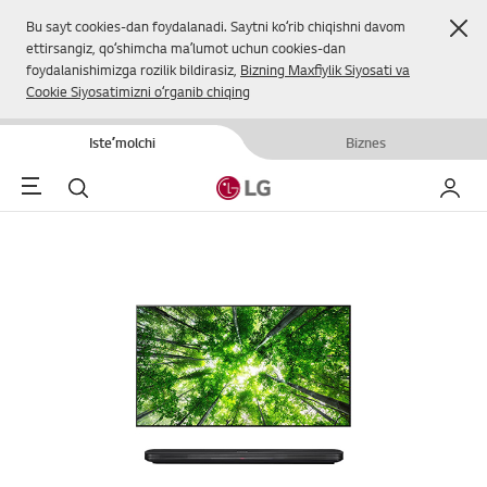
Yop
Bu sayt cookies-dan foydalanadi. Saytni koʻrib chiqishni davom
ettirsangiz, qoʻshimcha maʼlumot uchun cookies-dan
foydalanishimizga rozilik bildirasiz,
Bizning Maxfiylik Siyosati va
Cookie Siyosatimizni oʻrganib chiqing
Isteʼmolchi
Biznes
Menu
Qidirish
Mening