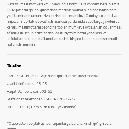
Batafsil maʼlumot kerakmi? Savolingiz bormi? Biz yordam bera olamiz.
LG Mijozlarni qollab-quvvatlash markazi xodimi bilan bogʻlanishingiz
yoki taʼmirlash uchun ariza berishingiz mumkin. LG onlayn-xizmati va
mijozlarni qoʻllab-quvvatlash markazi yordamida savollarga javobni va
kerakli maʼlumotlarni osongina topish mumkin. Foydalanish qoʻllanmasi,
taʼmirlash uchun ariza berish, dasturiy taʼminotni yangilash va
kafolatlar haqidagi maʼlumotlar olishni birgina tugmani bosish orqali
hal qilish mumkin.
Telefon
OʻZBEKISTON uchun Mijozlarni qollab-quvvatlash markazi
Uyali telefondan : 25-25
Faqat Uzmobile’dan : 02-52
Statsionar telefondan: 0-800-120-22-22
9:00 - 18:00 ( Dam olish kuni - yakshanba)
*O'zbekiston bo'ylab ushbu raqamlarga barcha kirish qoʻngʻiroqlari
bepul