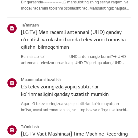
Bir qarashda------------LG mahsulotingizning seriya raqami va
model raqamini topishni osonlashtiradi.Mahsulotingiz haqidagi
ma'lumotlarni topishda yordam olish uchun quyidagitoifalardan
LG mahsulotingizni tanlang.Mahsulotingizni tanlangUshb...
Taʼmirlash
[LG TV] Men raqamli antennani (UHD) qanday
o'rnatish va ulashni hamda televizorni tomosha
qilishni bilmoqchiman
Buni sinab ko'r---------------UHD antennangiz bormi?➔ UHD
antennani televizor orqasidagi UHD TV portiga ulang.UHD
qabul qilish uchun mavjud hududlarni tekshiring.Antennani
qanday ulash kerakAntennani UHD signalini qabul qiladigan
Muammolarni tuzatish
joyga o'rn...
LG televizoringizda yopiq subtitrlar
ko'rinmasligini qanday tuzatish mumkin
Agar LG televizoringizda yopiq subtitrlar ko'rinmayotgan
bo'lsa, avval antennaulanishi, set-top box va efirga uzatuvchi
subtitrlar beradimi-yo'qliginitekshiring.Standart efir orqali efir
uchun televizoringizning Accessibility menyusidasubti...
Taʼmirlash
[LG TV Vaqt Mashinasi] Time Machine Recording