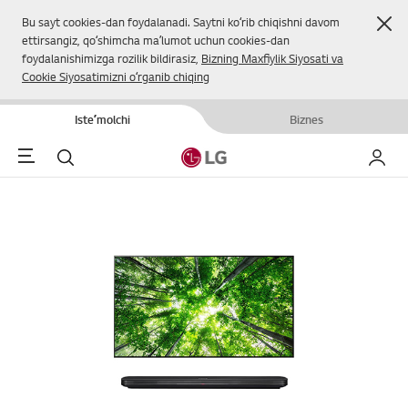
Yop
Bu sayt cookies-dan foydalanadi. Saytni koʻrib chiqishni davom
ettirsangiz, qoʻshimcha maʼlumot uchun cookies-dan
foydalanishimizga rozilik bildirasiz,
Bizning Maxfiylik Siyosati va
Cookie Siyosatimizni oʻrganib chiqing
Isteʼmolchi
Biznes
Menu
Qidirish
Mening