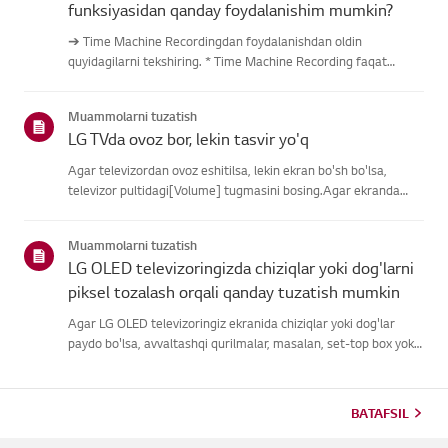
funksiyasidan qanday foydalanishim mumkin?
➔ Time Machine Recordingdan foydalanishdan oldin
quyidagilarni tekshiring. * Time Machine Recording faqat
antenna kirishi orqali raqamli kanallar orqali uzatilganda
mavjud. * Agar televizoringiz bir nechta USB saqlash
Muammolarni tuzatish
qurilmalariga ulangan ...
LG TVda ovoz bor, lekin tasvir yo'q
Agar televizordan ovoz eshitilsa, lekin ekran bo'sh bo'lsa,
televizor pultidagi[Volume] tugmasini bosing.Agar ekranda
ovoz balandligi indikatori paydo bo'lsa,
televizoringizningdispleyi yaxshi ishlayotgan bo'lishi
Muammolarni tuzatish
mumkin.Muammo tashqi quril...
LG OLED televizoringizda chiziqlar yoki dog'larni
piksel tozalash orqali qanday tuzatish mumkin
Agar LG OLED televizoringiz ekranida chiziqlar yoki dog'lar
paydo bo'lsa, avvaltashqi qurilmalar, masalan, set-top box yoki
HDMI kabellari uchun ulanishnitekshiring, signal muammosi
bo'lishi mumkinligini aniqlash uchun.Agar tashqi qurilma s...
BATAFSIL