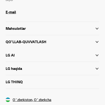
E-mail
Mahsulotlar
QO'LLAB-QUVVATLASH
LG AI
LG haqida
LG THINQ
O`zbekiston, O`zbekcha