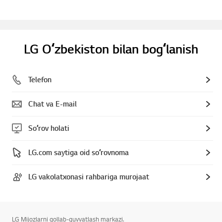
LG Oʻzbekiston bilan bogʻlanish
Telefon
Chat va E-mail
Soʻrov holati
LG.com saytiga oid soʻrovnoma
LG vakolatxonasi rahbariga murojaat
LG Mijozlarni qollab-quvvatlash markazi.