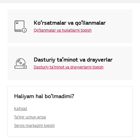
Koʻrsatmalar va qoʻllanmalar
Qoʻllanmalar va hujjatlarni topish
Dasturiy taʼminot va drayverlar
Dasturiy taʼminot va drayverlarni topish
Haliyam hal boʻlmadimi?
Kafolat
Taʼmir uchun ariza
Servis markazini topish