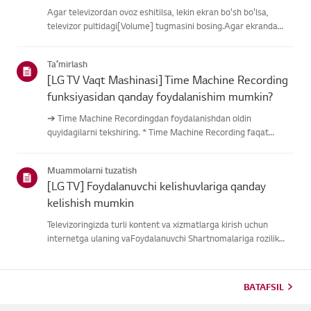
Agar televizordan ovoz eshitilsa, lekin ekran bo'sh bo'lsa,
televizor pultidagi[Volume] tugmasini bosing.Agar ekranda
ovoz balandligi indikatori paydo bo'lsa,
televizoringizningdispleyi yaxshi ishlayotgan bo'lishi
Taʼmirlash
mumkin.Muammo tashqi quril...
[LG TV Vaqt Mashinasi] Time Machine Recording
funksiyasidan qanday foydalanishim mumkin?
➔ Time Machine Recordingdan foydalanishdan oldin
quyidagilarni tekshiring. * Time Machine Recording faqat
antenna kirishi orqali raqamli kanallar orqali uzatilganda
mavjud. * Agar televizoringiz bir nechta USB saqlash
Muammolarni tuzatish
qurilmalariga ulangan ...
[LG TV] Foydalanuvchi kelishuvlariga qanday
kelishish mumkin
Televizoringizda turli kontent va xizmatlarga kirish uchun
internetga ulaning vaFoydalanuvchi Shartnomalariga rozilik
bildiring.Agar kelishuv jarayoni muvaffaqiyatsiz bo'lsa, avval
televizoringizning internetulanishini tekshiring va mamlaka...
BATAFSIL