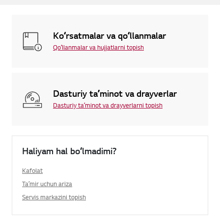
Koʻrsatmalar va qoʻllanmalar
Qoʻllanmalar va hujjatlarni topish
Dasturiy taʼminot va drayverlar
Dasturiy taʼminot va drayverlarni topish
Haliyam hal boʻlmadimi?
Kafolat
Taʼmir uchun ariza
Servis markazini topish