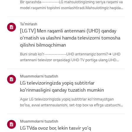
Bir qarashda------------LG mahsulotingizning seriya raqami va
model raqamini topishni osonlashtiradi.Mahsulotingiz haqidagi
ma'lumotlarni topishda yordam olish uchun quyidagitoifalardan
LG mahsulotingizni tanlang.Mahsulotingizni tanlangUshb...
Taʼmirlash
[LG TV] Men raqamli antennani (UHD) qanday
o'rnatish va ulashni hamda televizorni tomosha
qilishni bilmoqchiman
Buni sinab ko'r---------------UHD antennangiz bormi?➔ UHD
antennani televizor orqasidagi UHD TV portiga ulang.UHD
qabul qilish uchun mavjud hududlarni tekshiring.Antennani
qanday ulash kerakAntennani UHD signalini qabul qiladigan
Muammolarni tuzatish
joyga o'rn...
LG televizoringizda yopiq subtitrlar
ko'rinmasligini qanday tuzatish mumkin
Agar LG televizoringizda yopiq subtitrlar ko'rinmayotgan
bo'lsa, avval antennaulanishi, set-top box va efirga uzatuvchi
subtitrlar beradimi-yo'qliginitekshiring.Standart efir orqali efir
uchun televizoringizning Accessibility menyusidasubti...
Muammolarni tuzatish
LG TVda ovoz bor, lekin tasvir yo'q