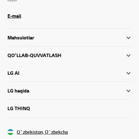
E-mail
Mahsulotlar
QO'LLAB-QUVVATLASH
LG AI
LG haqida
LG THINQ
O`zbekiston, O`zbekcha