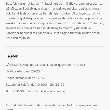
Batafsil maʼlumot kerakmi? Savolingiz bormi? Biz yordam bera olamiz.
LG Mijozlarni qollab-quvvatlash markazi xodimi bilan bogʻlanishingiz
yoki taʼmirlash uchun ariza berishingiz mumkin. LG onlayn-xizmati va
mijozlarni qoʻllab-quvvatlash markazi yordamida savollarga javobni va
kerakli maʼlumotlarni osongina topish mumkin. Foydalanish qoʻllanmasi,
taʼmirlash uchun ariza berish, dasturiy taʼminotni yangilash va
kafolatlar haqidagi maʼlumotlar olishni birgina tugmani bosish orqali
hal qilish mumkin.
Telefon
OʻZBEKISTON uchun Mijozlarni qollab-quvvatlash markazi
Uyali telefondan : 25-25
Faqat Uzmobile’dan : 02-52
Statsionar telefondan: 0-800-120-22-22
9:00 - 18:00 ( Dam olish kuni - yakshanba)
*O'zbekiston bo'ylab ushbu raqamlarga barcha kirish qoʻngʻiroqlari
bepul