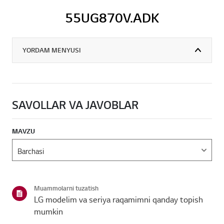
55UG870V.ADK
YORDAM MENYUSI
SAVOLLAR VA JAVOBLAR
MAVZU
Muammolarni tuzatish
LG modelim va seriya raqamimni qanday topish
mumkin