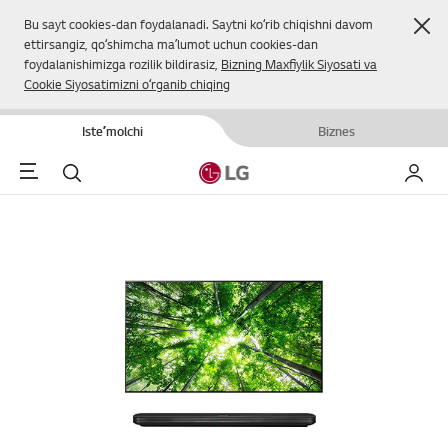
Yop
Bu sayt cookies-dan foydalanadi. Saytni koʻrib chiqishni davom
ettirsangiz, qoʻshimcha maʼlumot uchun cookies-dan
foydalanishimizga rozilik bildirasiz,
Bizning Maxfiylik Siyosati va
Cookie Siyosatimizni oʻrganib chiqing
Isteʼmolchi
Biznes
Menu
Qidirish
Mening