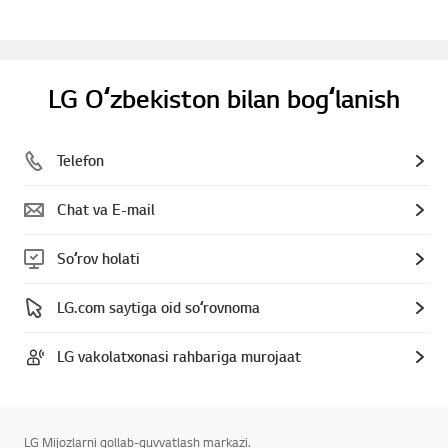
LG Oʻzbekiston bilan bogʻlanish
Telefon
Chat va E-mail
Soʻrov holati
LG.com saytiga oid soʻrovnoma
LG vakolatxonasi rahbariga murojaat
LG Mijozlarni qollab-quvvatlash markazi.