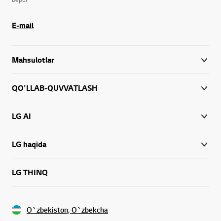
E-mail
Mahsulotlar
QO'LLAB-QUVVATLASH
LG AI
LG haqida
LG THINQ
O`zbekiston, O`zbekcha