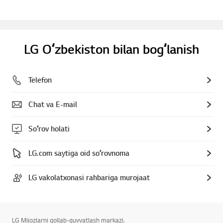
LG Oʻzbekiston bilan bogʻlanish
Telefon
Chat va E-mail
Soʻrov holati
LG.com saytiga oid soʻrovnoma
LG vakolatxonasi rahbariga murojaat
LG Mijozlarni qollab-quvvatlash markazi.