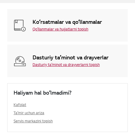
Koʻrsatmalar va qoʻllanmalar
Qoʻllanmalar va hujjatlarni topish
Dasturiy taʼminot va drayverlar
Dasturiy taʼminot va drayverlarni topish
Haliyam hal boʻlmadimi?
Kafolat
Taʼmir uchun ariza
Servis markazini topish