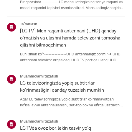
Bir qarashda------------LG mahsulotingizning seriya raqami va
model raqamini topishni osonlashtiradi.Mahsulotingiz haqidagi
ma'lumotlarni topishda yordam olish uchun quyidagitoifalardan
LG mahsulotingizni tanlang.Mahsulotingizni tanlangUshb...
Taʼmirlash
[LG TV] Men raqamli antennani (UHD) qanday
o'rnatish va ulashni hamda televizorni tomosha
qilishni bilmoqchiman
Buni sinab ko'r---------------UHD antennangiz bormi?➔ UHD
antennani televizor orqasidagi UHD TV portiga ulang.UHD
qabul qilish uchun mavjud hududlarni tekshiring.Antennani
qanday ulash kerakAntennani UHD signalini qabul qiladigan
Muammolarni tuzatish
joyga o'rn...
LG televizoringizda yopiq subtitrlar
ko'rinmasligini qanday tuzatish mumkin
Agar LG televizoringizda yopiq subtitrlar ko'rinmayotgan
bo'lsa, avval antennaulanishi, set-top box va efirga uzatuvchi
subtitrlar beradimi-yo'qliginitekshiring.Standart efir orqali efir
uchun televizoringizning Accessibility menyusidasubti...
Muammolarni tuzatish
LG TVda ovoz bor, lekin tasvir yo'q