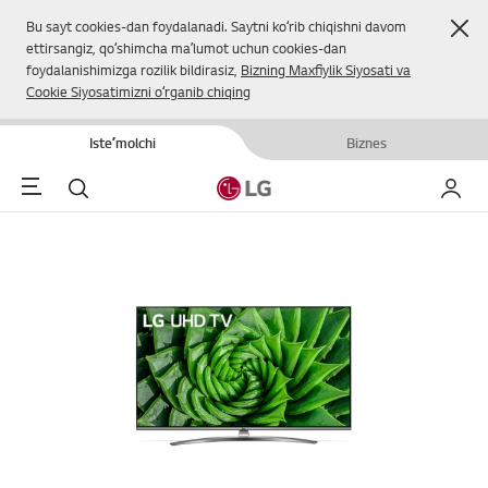
Yop
Bu sayt cookies-dan foydalanadi. Saytni koʻrib chiqishni davom
ettirsangiz, qoʻshimcha maʼlumot uchun cookies-dan
foydalanishimizga rozilik bildirasiz,
Bizning Maxfiylik Siyosati va
Cookie Siyosatimizni oʻrganib chiqing
Isteʼmolchi
Biznes
Menu
Qidirish
Mening