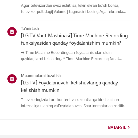
Agar televizordan ovoz eshitilsa, lekin ekran bo'sh bo'lsa,
televizor pultidagi[Volume] tugmasini bosing.Agar ekranda
ovoz balandligi indikatori paydo bo'lsa,
televizoringizningdispleyi yaxshi ishlayotgan bo'lishi
Taʼmirlash
mumkin.Muammo tashqi quril...
[LG TV Vaqt Mashinasi] Time Machine Recording
funksiyasidan qanday foydalanishim mumkin?
➔ Time Machine Recordingdan foydalanishdan oldin
quyidagilarni tekshiring. * Time Machine Recording faqat
antenna kirishi orqali raqamli kanallar orqali uzatilganda
mavjud. * Agar televizoringiz bir nechta USB saqlash
Muammolarni tuzatish
qurilmalariga ulangan ...
[LG TV] Foydalanuvchi kelishuvlariga qanday
kelishish mumkin
Televizoringizda turli kontent va xizmatlarga kirish uchun
internetga ulaning vaFoydalanuvchi Shartnomalariga rozilik
bildiring.Agar kelishuv jarayoni muvaffaqiyatsiz bo'lsa, avval
televizoringizning internetulanishini tekshiring va mamlaka...
BATAFSIL