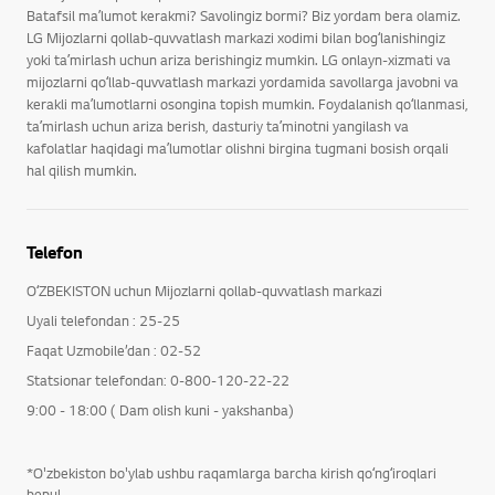
Batafsil maʼlumot kerakmi? Savolingiz bormi? Biz yordam bera olamiz.
LG Mijozlarni qollab-quvvatlash markazi xodimi bilan bogʻlanishingiz
yoki taʼmirlash uchun ariza berishingiz mumkin. LG onlayn-xizmati va
mijozlarni qoʻllab-quvvatlash markazi yordamida savollarga javobni va
kerakli maʼlumotlarni osongina topish mumkin. Foydalanish qoʻllanmasi,
taʼmirlash uchun ariza berish, dasturiy taʼminotni yangilash va
kafolatlar haqidagi maʼlumotlar olishni birgina tugmani bosish orqali
hal qilish mumkin.
Telefon
OʻZBEKISTON uchun Mijozlarni qollab-quvvatlash markazi
Uyali telefondan : 25-25
Faqat Uzmobile’dan : 02-52
Statsionar telefondan: 0-800-120-22-22
9:00 - 18:00 ( Dam olish kuni - yakshanba)
*O'zbekiston bo'ylab ushbu raqamlarga barcha kirish qoʻngʻiroqlari
bepul