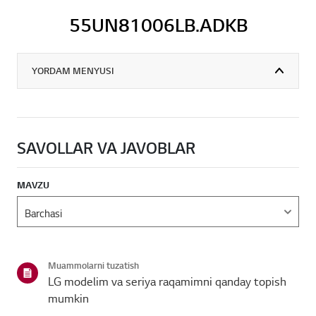
55UN81006LB.ADKB
YORDAM MENYUSI
SAVOLLAR VA JAVOBLAR
MAVZU
Muammolarni tuzatish
LG modelim va seriya raqamimni qanday topish
mumkin