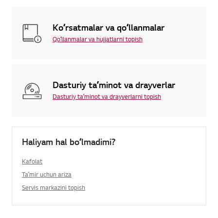
Koʻrsatmalar va qoʻllanmalar
Qoʻllanmalar va hujjatlarni topish
Dasturiy taʼminot va drayverlar
Dasturiy taʼminot va drayverlarni topish
Haliyam hal boʻlmadimi?
Kafolat
Taʼmir uchun ariza
Servis markazini topish