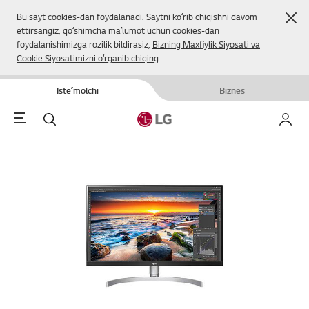
Yop
Bu sayt cookies-dan foydalanadi. Saytni koʻrib chiqishni davom
ettirsangiz, qoʻshimcha maʼlumot uchun cookies-dan
foydalanishimizga rozilik bildirasiz,
Bizning Maxfiylik Siyosati va
Cookie Siyosatimizni oʻrganib chiqing
Isteʼmolchi
Biznes
Menu
Qidirish
Mening