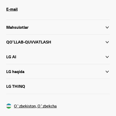
E-mail
Mahsulotlar
QO'LLAB-QUVVATLASH
LG AI
LG haqida
LG THINQ
O`zbekiston, O`zbekcha