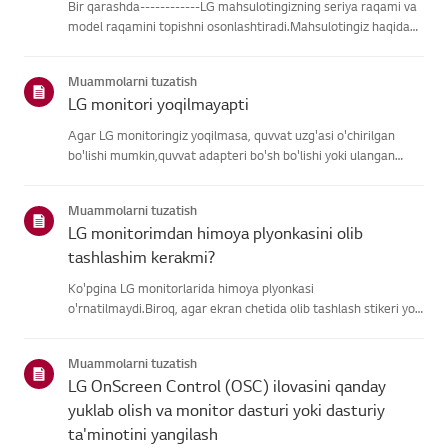
Bir qarashda------------LG mahsulotingizning seriya raqami va
model raqamini topishni osonlashtiradi.Mahsulotingiz haqidagi
ma'lumotlarni topishda yordam olish uchun quyidagitoifalardan
LG mahsulotingizni tanlang.Mahsulotingizni tanlangUshb...
Muammolarni tuzatish
LG monitori yoqilmayapti
Agar LG monitoringiz yoqilmasa, quvvat uzg'asi o'chirilgan
bo'lishi mumkin,quvvat adapteri bo'sh bo'lishi yoki ulangan
kompyuter uyqu rejimida bo'lishimumkin.Avvalo, boshqa
qurilmani quvvat uzatish chizig'iga ulab, quvvat
Muammolarni tuzatish
borliginitasdiqlan...
LG monitorimdan himoya plyonkasini olib
tashlashim kerakmi?
Ko'pgina LG monitorlarida himoya plyonkasi
o'rnatilmaydi.Biroq, agar ekran chetida olib tashlash stikeri yoki
yoqilganda ekranda bosmamatn ko'rsangiz, himoya plyonkasi
mavjud. Iltimos, faqat bunday holatlarda olibtashlang.Muhim *
Muammolarni tuzatish
Ko'pgina L...
LG OnScreen Control (OSC) ilovasini qanday
yuklab olish va monitor dasturi yoki dasturiy
ta'minotini yangilash