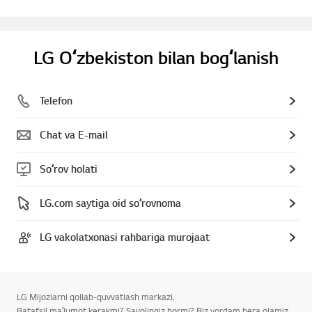
LG Oʻzbekiston bilan bogʻlanish
Telefon
Chat va E-mail
Soʻrov holati
LG.com saytiga oid soʻrovnoma
LG vakolatxonasi rahbariga murojaat
LG Mijozlarni qollab-quvvatlash markazi.
Batafsil maʼlumot kerakmi? Savolingiz bormi? Biz yordam bera olamiz.