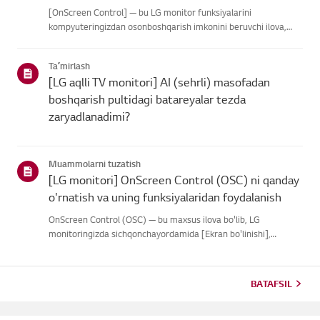
[OnScreen Control] — bu LG monitor funksiyalarini
kompyuteringizdan osonboshqarish imkonini beruvchi ilova,
jumladan Screen Split, monitor sozlamalariva dasturiy ta'minot
yoki dasturiy ta'minot yangilanishlari.Operatsion tizimingiz
Taʼmirlash
uchun il...
[LG aqlli TV monitori] AI (sehrli) masofadan
boshqarish pultidagi batareyalar tezda
zaryadlanadimi?
Muammolarni tuzatish
[LG monitori] OnScreen Control (OSC) ni qanday
o'rnatish va uning funksiyalaridan foydalanish
OnScreen Control (OSC) — bu maxsus ilova bo'lib, LG
monitoringizda sichqonchayordamida [Ekran bo'linishi],
monitor sozlamalari va [Rasm rejimi]ni osonboshqarish
imkonini beradi.Agar ilova to'g'ri ishga tushmasa yoki menyu
ko'rinmasa, LG mon...
BATAFSIL