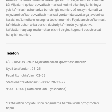
LG Mijozlarni qollab-quvvatlash markazi xodimi bilan bogʻlanishingiz
yoki taʼmirlash uchun ariza berishingiz mumkin. LG onlayn-xizmati va
mijozlarni qoʻllab-quvvatlash markazi yordamida savollarga javobni va
kerakli maʼlumotlarni osongina topish mumkin. Foydalanish qoʻllanmasi,
taʼmirlash uchun ariza berish, dasturiy taʼminotni yangilash va
kafolatlar haqidagi maʼlumotlar olishni birgina tugmani bosish orqali
hal qilish mumkin.
Telefon
OʻZBEKISTON uchun Mijozlarni qollab-quvvatlash markazi
Uyali telefondan : 25-25
Faqat Uzmobile’dan : 02-52
Statsionar telefondan: 0-800-120-22-22
9:00 - 18:00 ( Dam olish kuni - yakshanba)
*O'zbekiston bo'ylab ushbu raqamlarga barcha kirish qoʻngʻiroqlari
bepul