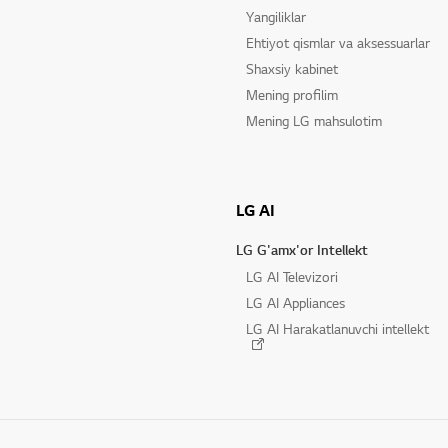
Yangiliklar
Ehtiyot qismlar va aksessuarlar
Shaxsiy kabinet
Mening profilim
Mening LG mahsulotim
LG AI
LG G'amx'or Intellekt
LG AI Televizori
LG AI Appliances
LG AI Harakatlanuvchi intellekt