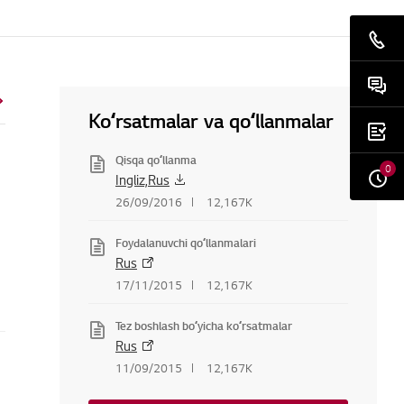
Koʻrsatmalar va qoʻllanmalar
Qisqa qoʻllanma
0
Ingliz,Rus
26/09/2016
12,167K
Foydalanuvchi qoʻllanmalari
Rus
17/11/2015
12,167K
Tez boshlash boʻyicha koʻrsatmalar
Rus
11/09/2015
12,167K