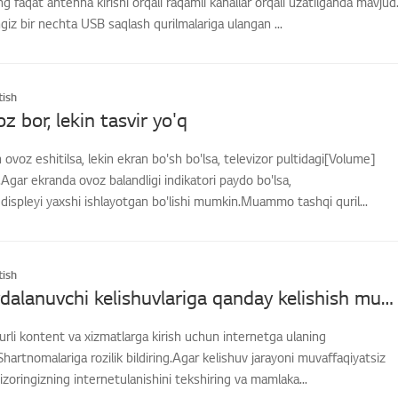
 faqat antenna kirishi orqali raqamli kanallar orqali uzatilganda mavjud
ngiz bir nechta USB saqlash qurilmalariga ulangan ...
ish
z bor, lekin tasvir yo'q
 ovoz eshitilsa, lekin ekran bo'sh bo'lsa, televizor pultidagi[Volume]
Agar ekranda ovoz balandligi indikatori paydo bo'lsa,
gdispleyi yaxshi ishlayotgan bo'lishi mumkin.Muammo tashqi quril...
ish
[LG TV] Foydalanuvchi kelishuvlariga qanday kelishish mumkin
turli kontent va xizmatlarga kirish uchun internetga ulaning
hartnomalariga rozilik bildiring.Agar kelishuv jarayoni muvaffaqiyatsiz
vizoringizning internetulanishini tekshiring va mamlaka...