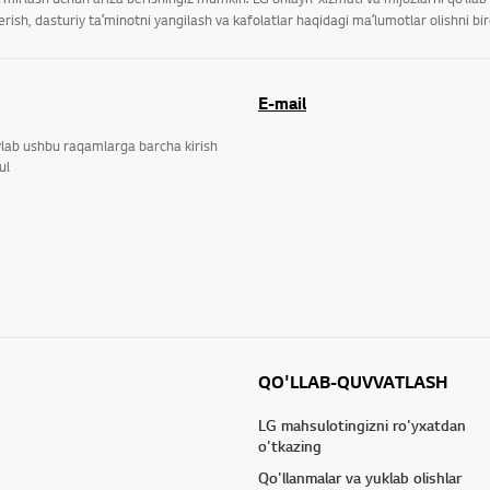
ish, dasturiy taʼminotni yangilash va kafolatlar haqidagi maʼlumotlar olishni bi
E-mail
ylab ushbu raqamlarga barcha kirish
ul
QO'LLAB-QUVVATLASH
LG mahsulotingizni ro'yxatdan
o'tkazing
Qo'llanmalar va yuklab olishlar