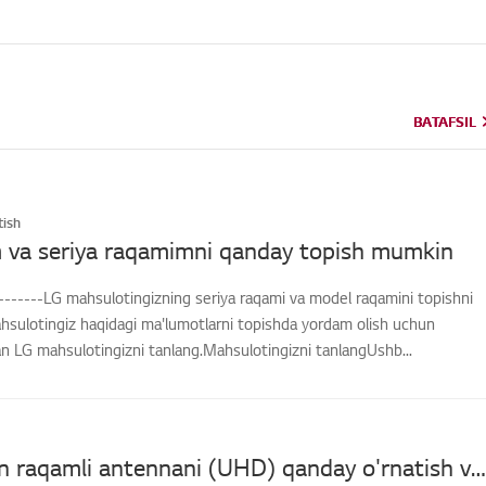
BATAFSIL
BATAFSIL
ish
 va seriya raqamimni qanday topish mumkin
-------LG mahsulotingizning seriya raqami va model raqamini topishni
hsulotingiz haqidagi ma'lumotlarni topishda yordam olish uchun
an LG mahsulotingizni tanlang.Mahsulotingizni tanlangUshb...
[LG TV] Men raqamli antennani (UHD) qanday o'rnatish va ulashni hamda televizorni tomosha qilishni bilmoqchiman