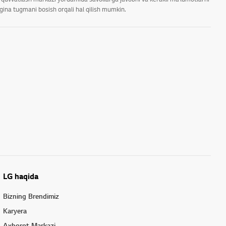
rgina tugmani bosish orqali hal qilish mumkin.
LG haqida
Bizning Brendimiz
Karyera
Axborot Markazi