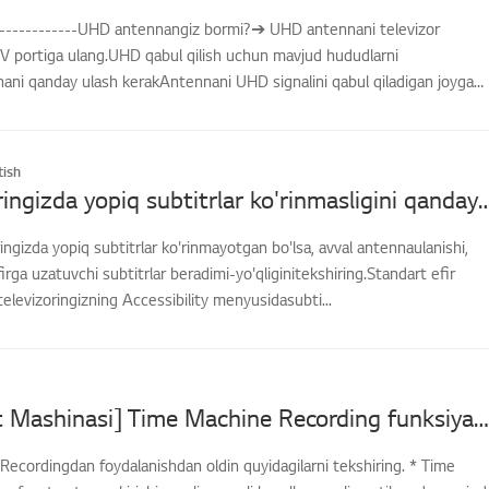
--------------UHD antennangiz bormi?➔ UHD antennani televizor
V portiga ulang.UHD qabul qilish uchun mavjud hududlarni
nani qanday ulash kerakAntennani UHD signalini qabul qiladigan joyga
ish
LG televizoringizda yopiq subtitrlar ko'rinmasligini 
ingizda yopiq subtitrlar ko'rinmayotgan bo'lsa, avval antennaulanishi,
irga uzatuvchi subtitrlar beradimi-yo'qliginitekshiring.Standart efir
televizoringizning Accessibility menyusidasubti...
[LG TV Vaqt Mashinasi] Time Machine Recording funksiyasidan qanday foydalanishim mumkin?
ecordingdan foydalanishdan oldin quyidagilarni tekshiring. * Time