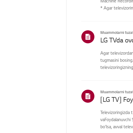
Machine Recording
* Agar televizori
Boshqa
Muammolarni tuzat
LG TVda ovo
Agar televizordan
tugmasini bosing.
televizoringiznin
Muammolarni tuzat
Televizoringizda 
vaFoydalanuvchi S
bo'lsa, avval tele