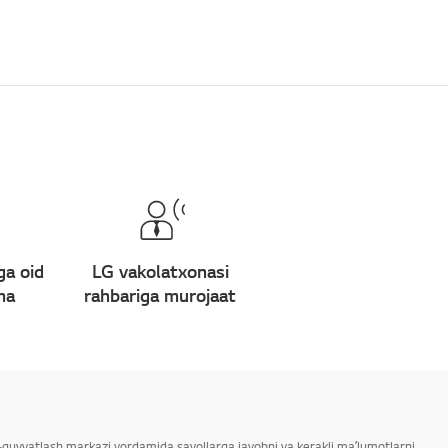
ga oid
LG vakolatxonasi
ma
rahbariga murojaat
ab-quvvatlash markazi yordamida savollarga javobni va kerakli maʼlumotlarni