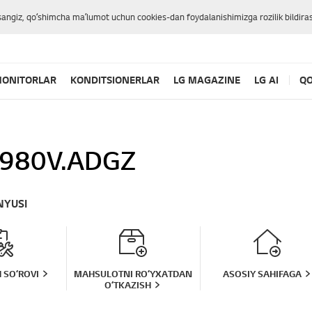
sangiz, qoʻshimcha maʼlumot uchun cookies-dan foydalanishimizga rozilik bildiras
ONITORLAR
KONDITSIONERLAR
LG MAGAZINE
LG AI
QO
980V.ADGZ
NYUSI
 SOʻROVI
MAHSULOTNI ROʻYXATDAN
ASOSIY SAHIFAGA
OʻTKAZISH