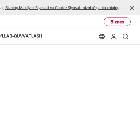
Yop
iz,
Bizning Maxfiylik Siyosati va Cookie Siyosatimizni oʻrganib chiqing
Biznes
'LLAB-QUVVATLASH
Language option
Mening LG
Qidir