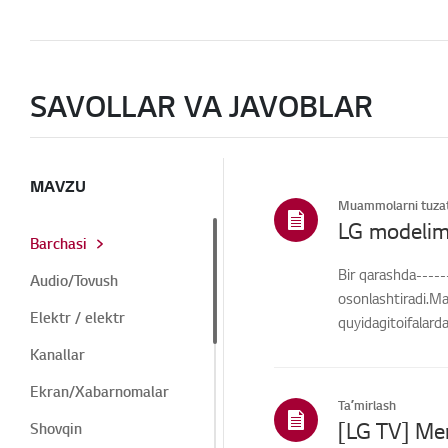
SAVOLLAR VA JAVOBLAR
MAVZU
Muammolarni tuzat
LG modelim
Barchasi
Bir qarashda-----
Audio/Tovush
osonlashtiradi.Ma
Elektr / elektr
quyidagitoifalard
Kanallar
Ekran/Xabarnomalar
Taʼmirlash
Shovqin