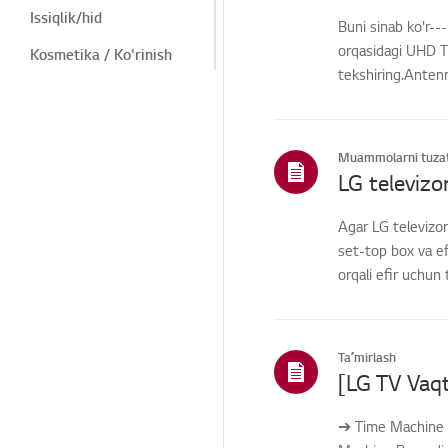
Issiqlik/hid
Buni sinab ko'r-
orqasidagi UHD T
Kosmetika / Ko'rinish
tekshiring.Anten
Masofadan
o'rn...
boshqarish/Tugmalar
Menyu/Sozlamalar
Muammolarni tuzat
Ulanishlar/Oʻrnatish
Bosh
Agar LG televizor
sahifa/ThinQ/Tarmoq/Il
ovalar
set-top box va ef
orqali efir uchun 
Savdo / Aksiyalar /
O'rnatish / Texnik
xususiyatlar
Qismlar / Aksessuarlar
Taʼmirlash
so'rovi
Xalqaro Kafolat xizmati
➔ Time Machine R
Boshqalar