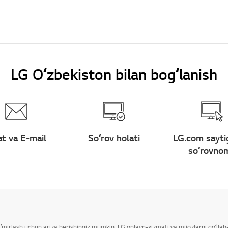
LG Oʻzbekiston bilan bogʻlanish
t va E-mail
Soʻrov holati
LG.com sayti
soʻrovno
taʼmirlash uchun ariza berishingiz mumkin. LG onlayn-xizmati va mijozlarni qoʻll