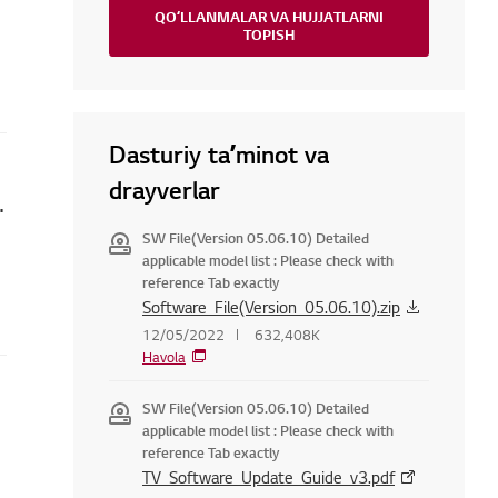
QOʻLLANMALAR VA HUJJATLARNI
TOPISH
Dasturiy taʼminot va
drayverlar
qanday tuzatish mumkin
SW File(Version 05.06.10) Detailed
applicable model list : Please check with
reference Tab exactly
Software_File(Version_05.06.10).zip
12/05/2022
632,408K
Havola
SW File(Version 05.06.10) Detailed
applicable model list : Please check with
reference Tab exactly
TV_Software_Update_Guide_v3.pdf