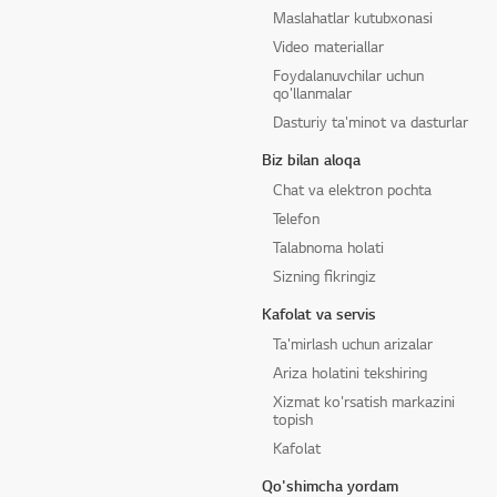
Maslahatlar kutubxonasi
Video materiallar
Foydalanuvchilar uchun
qo'llanmalar
Dasturiy ta'minot va dasturlar
Biz bilan aloqa
Chat va elektron pochta
Telefon
Talabnoma holati
Sizning fikringiz
Kafolat va servis
Ta'mirlash uchun arizalar
Ariza holatini tekshiring
Xizmat ko'rsatish markazini
topish
Kafolat
Qo'shimcha yordam