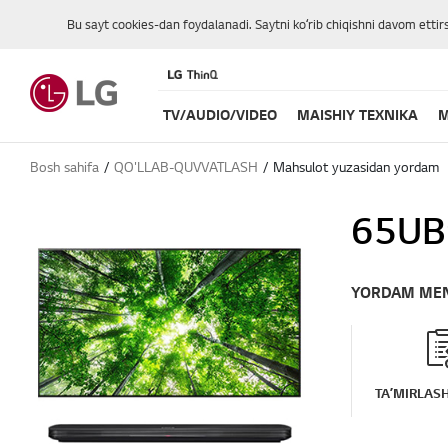
Bu sayt cookies-dan foydalanadi. Saytni koʻrib chiqishni davom ettir
TV/AUDIO/VIDEO
MAISHIY TEXNIKA
M
Bosh sahifa
QO'LLAB-QUVVATLASH
Mahsulot yuzasidan yordam
65UB
YORDAM ME
TAʼMIRLASH