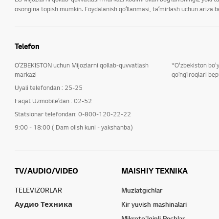
osongina topish mumkin. Foydalanish qoʻllanmasi, taʼmirlash uchun ariza ber
Telefon
OʻZBEKISTON uchun Mijozlarni qollab-quvvatlash
*O'zbekiston bo'
markazi
qoʻngʻiroqlari bep
Uyali telefondan : 25-25
Faqat Uzmobile’dan : 02-52
Statsionar telefondan: 0-800-120-22-22
9:00 - 18:00 ( Dam olish kuni - yakshanba)
TV/AUDIO/VIDEO
MAISHIY TEXNIKA
TELEVIZORLAR
Muzlatgichlar
Аудио Техника
Kir yuvish mashinalari
Mikroto'lqinli Pechlar