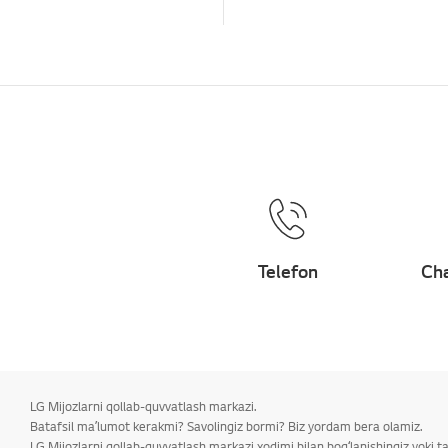
Telefon
Cha
LG Mijozlarni qollab-quvvatlash markazi.
Batafsil maʼlumot kerakmi? Savolingiz bormi? Biz yordam bera olamiz.
LG Mijozlarni qollab-quvvatlash markazi xodimi bilan bogʻlanishingiz yoki 