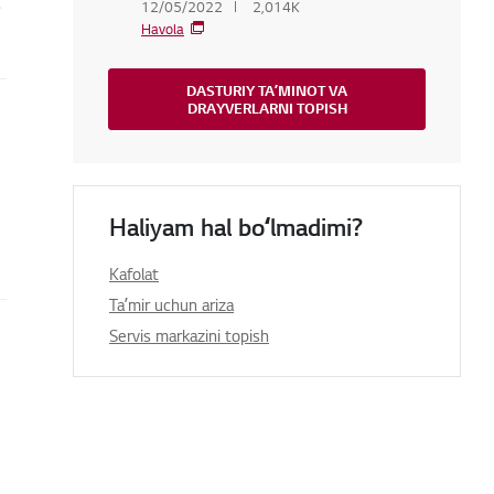
.
12/05/2022
2,014K
Havola
DASTURIY TAʼMINOT VA
DRAYVERLARNI TOPISH
Haliyam hal boʻlmadimi?
Kafolat
Taʼmir uchun ariza
Servis markazini topish