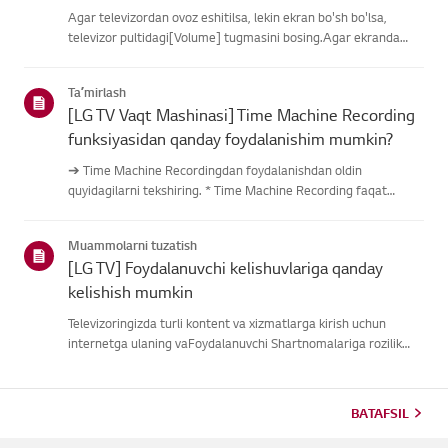
Agar televizordan ovoz eshitilsa, lekin ekran bo'sh bo'lsa,
televizor pultidagi[Volume] tugmasini bosing.Agar ekranda
ovoz balandligi indikatori paydo bo'lsa,
televizoringizningdispleyi yaxshi ishlayotgan bo'lishi
Taʼmirlash
mumkin.Muammo tashqi quril...
[LG TV Vaqt Mashinasi] Time Machine Recording
funksiyasidan qanday foydalanishim mumkin?
➔ Time Machine Recordingdan foydalanishdan oldin
quyidagilarni tekshiring. * Time Machine Recording faqat
antenna kirishi orqali raqamli kanallar orqali uzatilganda
mavjud. * Agar televizoringiz bir nechta USB saqlash
Muammolarni tuzatish
qurilmalariga ulangan ...
[LG TV] Foydalanuvchi kelishuvlariga qanday
kelishish mumkin
Televizoringizda turli kontent va xizmatlarga kirish uchun
internetga ulaning vaFoydalanuvchi Shartnomalariga rozilik
bildiring.Agar kelishuv jarayoni muvaffaqiyatsiz bo'lsa, avval
televizoringizning internetulanishini tekshiring va mamlaka...
BATAFSIL