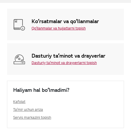
Koʻrsatmalar va qoʻllanmalar
Qoʻllanmalar va hujjatlarni topish
Dasturiy taʼminot va drayverlar
Dasturiy taʼminot va drayverlarni topish
Haliyam hal boʻlmadimi?
Kafolat
Taʼmir uchun ariza
Servis markazini topish