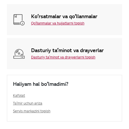
Koʻrsatmalar va qoʻllanmalar
Qoʻllanmalar va hujjatlarni topish
Dasturiy taʼminot va drayverlar
Dasturiy taʼminot va drayverlarni topish
Haliyam hal boʻlmadimi?
Kafolat
Taʼmir uchun ariza
Servis markazini topish