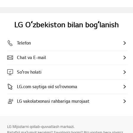
LG Oʻzbekiston bilan bogʻlanish
Telefon
Chat va E-mail
Soʻrov holati
LG.com saytiga oid soʻrovnoma
LG vakolatxonasi rahbariga murojaat
LG Mijozlarni qollab-quvvatlash markazi.
Batafsil maʼlumot kerakmi? Savolingiz bormi? Biz yordam bera olamiz.