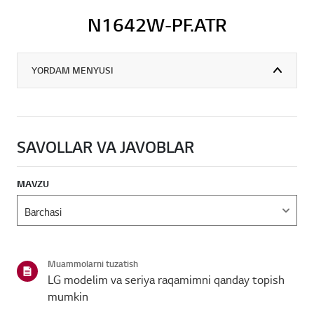
N1642W-PF.ATR
YORDAM MENYUSI
SAVOLLAR VA JAVOBLAR
MAVZU
Muammolarni tuzatish
LG modelim va seriya raqamimni qanday topish
mumkin