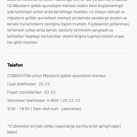
LG Mijozlarni qollab-quvvatlash markazi xodimi bilan bogʻlanishingiz
yoki taʼmirlash uchun ariza berishingiz mumkin. LG onlayn-xizmati va
mijozlarni qoʻllab-quvvatlash markazi yordamida savollarga javobni va
kerakli maʼlumotlarni osongina topish mumkin. Foydalanish qoʻllanmasi,
taʼmirlash uchun ariza berish, dasturiy taʼminotni yangilash va
kafolatlar haqidagi maʼlumotlar olishni birgina tugmani bosish orqali
hal qilish mumkin.
Telefon
OʻZBEKISTON uchun Mijozlarni qollab-quvvatlash markazi
Uyali telefondan : 25-25
Faqat Uzmobile’dan : 02-52
Statsionar telefondan: 0-800-120-22-22
9:00 - 18:00 ( Dam olish kuni - yakshanba)
*O'zbekiston bo'ylab ushbu raqamlarga barcha kirish qoʻngʻiroqlari
bepul