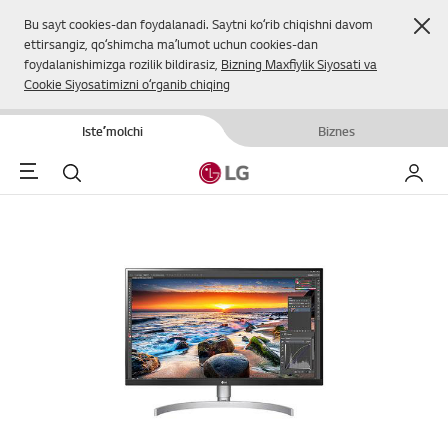
Yop
Bu sayt cookies-dan foydalanadi. Saytni koʻrib chiqishni davom
ettirsangiz, qoʻshimcha maʼlumot uchun cookies-dan
foydalanishimizga rozilik bildirasiz,
Bizning Maxfiylik Siyosati va
Cookie Siyosatimizni oʻrganib chiqing
Isteʼmolchi
Biznes
Menu
Qidirish
Mening