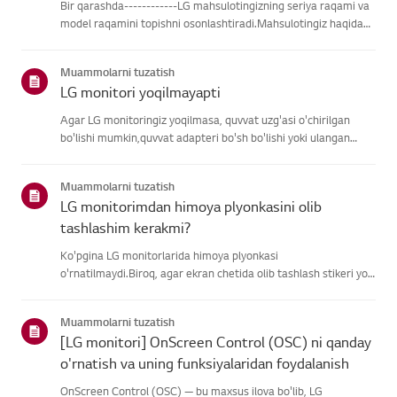
Bir qarashda------------LG mahsulotingizning seriya raqami va
model raqamini topishni osonlashtiradi.Mahsulotingiz haqidagi
ma'lumotlarni topishda yordam olish uchun quyidagitoifalardan
LG mahsulotingizni tanlang.Mahsulotingizni tanlangUshb...
Muammolarni tuzatish
LG monitori yoqilmayapti
Agar LG monitoringiz yoqilmasa, quvvat uzg'asi o'chirilgan
bo'lishi mumkin,quvvat adapteri bo'sh bo'lishi yoki ulangan
kompyuter uyqu rejimida bo'lishimumkin.Avvalo, boshqa
qurilmani quvvat uzatish chizig'iga ulab, quvvat
Muammolarni tuzatish
borliginitasdiqlan...
LG monitorimdan himoya plyonkasini olib
tashlashim kerakmi?
Ko'pgina LG monitorlarida himoya plyonkasi
o'rnatilmaydi.Biroq, agar ekran chetida olib tashlash stikeri yoki
yoqilganda ekranda bosmamatn ko'rsangiz, himoya plyonkasi
mavjud. Iltimos, faqat bunday holatlarda olibtashlang.Muhim *
Muammolarni tuzatish
Ko'pgina L...
[LG monitori] OnScreen Control (OSC) ni qanday
o'rnatish va uning funksiyalaridan foydalanish
OnScreen Control (OSC) — bu maxsus ilova bo'lib, LG