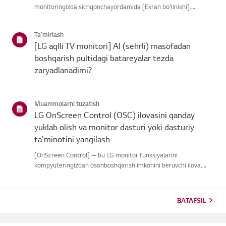
monitoringizda sichqonchayordamida [Ekran bo'linishi],
monitor sozlamalari va [Rasm rejimi]ni osonboshqarish
imkonini beradi.Agar ilova to'g'ri ishga tushmasa yoki menyu
Taʼmirlash
ko'rinmasa, LG mon...
[LG aqlli TV monitori] AI (sehrli) masofadan
boshqarish pultidagi batareyalar tezda
zaryadlanadimi?
Muammolarni tuzatish
LG OnScreen Control (OSC) ilovasini qanday
yuklab olish va monitor dasturi yoki dasturiy
ta'minotini yangilash
[OnScreen Control] — bu LG monitor funksiyalarini
kompyuteringizdan osonboshqarish imkonini beruvchi ilova,
jumladan Screen Split, monitor sozlamalariva dasturiy ta'minot
yoki dasturiy ta'minot yangilanishlari.Operatsion tizimingiz
uchun il...
BATAFSIL