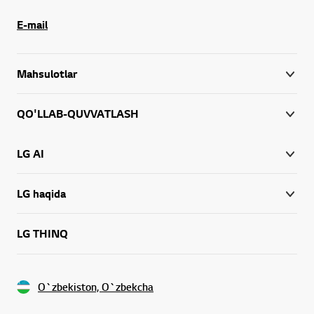
E-mail
Mahsulotlar
QO'LLAB-QUVVATLASH
LG AI
LG haqida
LG THINQ
O`zbekiston, O`zbekcha