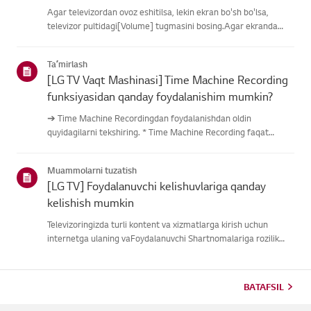
Agar televizordan ovoz eshitilsa, lekin ekran bo'sh bo'lsa,
televizor pultidagi[Volume] tugmasini bosing.Agar ekranda
ovoz balandligi indikatori paydo bo'lsa,
televizoringizningdispleyi yaxshi ishlayotgan bo'lishi
Taʼmirlash
mumkin.Muammo tashqi quril...
[LG TV Vaqt Mashinasi] Time Machine Recording
funksiyasidan qanday foydalanishim mumkin?
➔ Time Machine Recordingdan foydalanishdan oldin
quyidagilarni tekshiring. * Time Machine Recording faqat
antenna kirishi orqali raqamli kanallar orqali uzatilganda
mavjud. * Agar televizoringiz bir nechta USB saqlash
Muammolarni tuzatish
qurilmalariga ulangan ...
[LG TV] Foydalanuvchi kelishuvlariga qanday
kelishish mumkin
Televizoringizda turli kontent va xizmatlarga kirish uchun
internetga ulaning vaFoydalanuvchi Shartnomalariga rozilik
bildiring.Agar kelishuv jarayoni muvaffaqiyatsiz bo'lsa, avval
televizoringizning internetulanishini tekshiring va mamlaka...
BATAFSIL