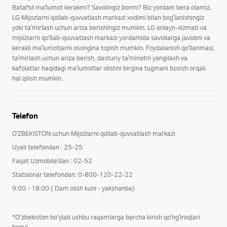
Batafsil maʼlumot kerakmi? Savolingiz bormi? Biz yordam bera olamiz.
LG Mijozlarni qollab-quvvatlash markazi xodimi bilan bogʻlanishingiz
yoki taʼmirlash uchun ariza berishingiz mumkin. LG onlayn-xizmati va
mijozlarni qoʻllab-quvvatlash markazi yordamida savollarga javobni va
kerakli maʼlumotlarni osongina topish mumkin. Foydalanish qoʻllanmasi,
taʼmirlash uchun ariza berish, dasturiy taʼminotni yangilash va
kafolatlar haqidagi maʼlumotlar olishni birgina tugmani bosish orqali
hal qilish mumkin.
Telefon
OʻZBEKISTON uchun Mijozlarni qollab-quvvatlash markazi
Uyali telefondan : 25-25
Faqat Uzmobile’dan : 02-52
Statsionar telefondan: 0-800-120-22-22
9:00 - 18:00 ( Dam olish kuni - yakshanba)
*O'zbekiston bo'ylab ushbu raqamlarga barcha kirish qoʻngʻiroqlari
bepul