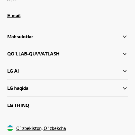
E-mail
Mahsulotlar
QO'LLAB-QUVVATLASH
LG AI
LG haqida
LG THINQ
O`zbekiston, O`zbekcha