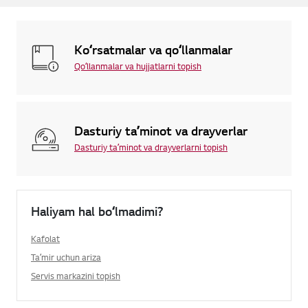
Koʻrsatmalar va qoʻllanmalar
Qoʻllanmalar va hujjatlarni topish
Dasturiy taʼminot va drayverlar
Dasturiy taʼminot va drayverlarni topish
Haliyam hal boʻlmadimi?
Kafolat
Taʼmir uchun ariza
Servis markazini topish