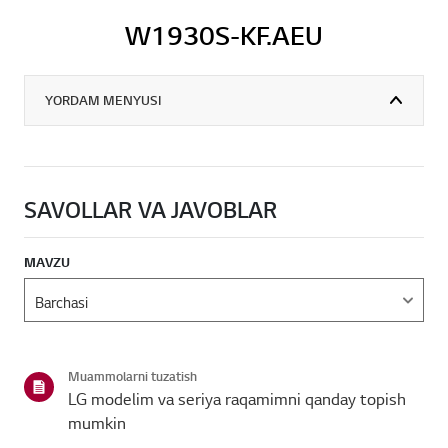
W1930S-KF.AEU
YORDAM MENYUSI
SAVOLLAR VA JAVOBLAR
MAVZU
Muammolarni tuzatish
LG modelim va seriya raqamimni qanday topish
mumkin