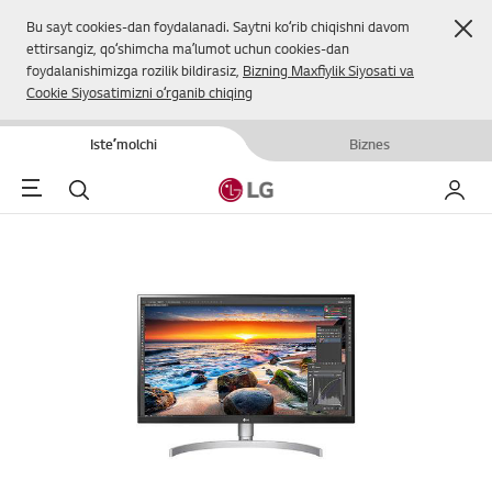
Yop
Bu sayt cookies-dan foydalanadi. Saytni koʻrib chiqishni davom
ettirsangiz, qoʻshimcha maʼlumot uchun cookies-dan
foydalanishimizga rozilik bildirasiz,
Bizning Maxfiylik Siyosati va
Cookie Siyosatimizni oʻrganib chiqing
Isteʼmolchi
Biznes
Menu
Qidirish
Mening