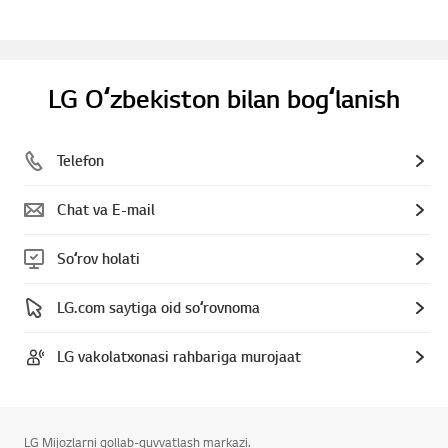
LG Oʻzbekiston bilan bogʻlanish
Telefon
Chat va E-mail
Soʻrov holati
LG.com saytiga oid soʻrovnoma
LG vakolatxonasi rahbariga murojaat
LG Mijozlarni qollab-quvvatlash markazi.