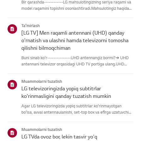
Bir qarashda------------LG mahsulotingizning seriya raqami va
model raqamini topishni osonlashtiradi.Mahsulotingiz haqidagi
ma'lumotlarni topishda yordam olish uchun quyidagitoifalardan
LG mahsulotingizni tanlang.Mahsulotingizni tanlangUshb...
Taʼmirlash
[LG TV] Men raqamli antennani (UHD) qanday
o'rnatish va ulashni hamda televizorni tomosha
qilishni bilmoqchiman
Buni sinab ko'r---------------UHD antennangiz bormi?➔ UHD
antennani televizor orqasidagi UHD TV portiga ulang.UHD
qabul qilish uchun mavjud hududlarni tekshiring.Antennani
qanday ulash kerakAntennani UHD signalini qabul qiladigan
Muammolarni tuzatish
joyga o'rn...
LG televizoringizda yopiq subtitrlar
ko'rinmasligini qanday tuzatish mumkin
Agar LG televizoringizda yopiq subtitrlar ko'rinmayotgan
bo'lsa, avval antennaulanishi, set-top box va efirga uzatuvchi
subtitrlar beradimi-yo'qliginitekshiring.Standart efir orqali efir
uchun televizoringizning Accessibility menyusidasubti...
Muammolarni tuzatish
LG TVda ovoz bor, lekin tasvir yo'q